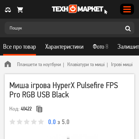
Все про товар
Характеристики
Фото
8
Залишит
Планшети та ноутбуки
Клавіатури та миші
Ігрові миші
Миша ігрова HyperX Pulsefire FPS
Pro RGB USB Black
Код:
40422
0.0
з 5.0