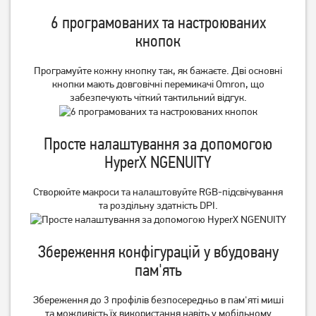
749
1 549
грн
грн
6 програмованих та настроюваних
кнопок
Програмуйте кожну кнопку так, як бажаєте. Дві основні
кнопки мають довговічні перемикачі Omron, що
забезпечують чіткий тактильний відгук.
Просте налаштування за допомогою
HyperX NGENUITY
Миша ігрова A4Tech Bloody
Миша ігрова A4Tech X-
Створюйте макроси та налаштовуйте RGB-підсвічування
W70 Max Punk Yellow
710MK Black
та роздільну здатність DPI.
1 329
749
грн
грн
Збереження конфігурацій у вбудовану
пам'ять
Збереження до 3 профілів безпосередньо в пам'яті миші
та можливість їх використання навіть у мобільному