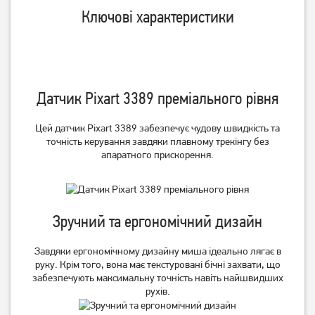
Ключові характеристики
Миша ігрова A4Tech Bloody
Миша ігрова A4Tech Bloody
ES5 USB Stone Black
W70 Max USB Stone Black
(4711421979351)
(4711421955348)
Датчик Pixart 3389 преміального рівня
719
1 329
грн
грн
Цей датчик Pixart 3389 забезпечує чудову швидкість та
точність керування завдяки плавному трекінгу без
апаратного прискорення.
Зручний та ергономічний дизайн
Завдяки ергономічному дизайну миша ідеально лягає в
руку. Крім того, вона має текстуровані бічні захвати, що
забезпечують максимальну точність навіть найшвидших
Миша A4Tech X89 USB
Миша ігрова A4Tech Bloody
Black
R80 Plus Skull
рухів.