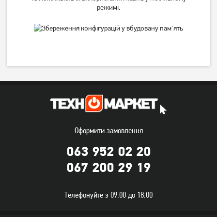
режимі.
Ігрова миша Jedel CP79
Ігрові миша Jedel M66-USB
Black
BLACK
299
грн
229
грн
239
179
грн
грн
Оформити замовлення
063 952 02 20
067 200 29 19
Телефонуйте з 09:00 до 18:00