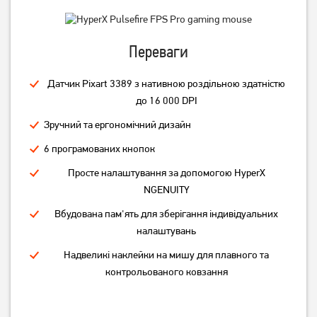
Переваги
Датчик Pixart 3389 з нативною роздільною здатністю
до 16 000 DPI
Зручний та ергономічний дизайн
Миша ігрова A4Tech XL-
Миша A4Tech X-718BK USB
6 програмованих кнопок
750BK-B USB Black
Black (4711421758994)
Просте налаштування за допомогою HyperX
(4711421758925)
NGENUITY
999
779
грн
грн
Вбудована пам'ять для зберігання індивідуальних
налаштувань
Надвеликі наклейки на мишу для плавного та
контрольованого ковзання