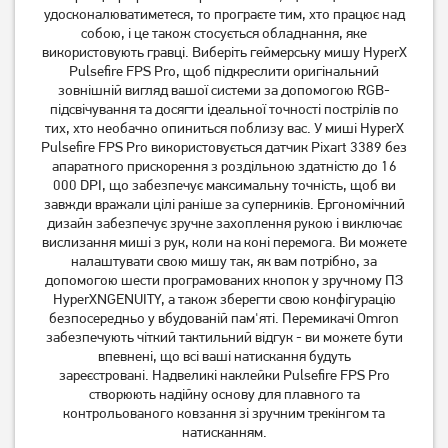
удосконалюватиметеся, то програєте тим, хто працює над
Миша ігрова A4Tech F5 USB
Миша ігрова A4Tech X-
собою, і це також стосується обладнання, яке
Black (4711421882828)
710BК USB Black
використовують гравці.
Виберіть геймерську мишу HyperX
(4711421757874)
Pulsefire FPS Pro, щоб підкреслити оригінальний
849
зовнішній вигляд вашої системи за допомогою RGB-
749
грн
грн
підсвічування та досягти ідеальної точності пострілів по
тих, хто необачно опиниться поблизу вас.
У миші HyperX
Pulsefire FPS Pro використовується датчик Pixart 3389 без
апаратного прискорення з роздільною здатністю до 16
000 DPI, що забезпечує максимальну точність, щоб ви
завжди вражали цілі раніше за суперників.
Ергономічний
дизайн забезпечує зручне захоплення рукою і виключає
вислизання миші з рук, коли на коні перемога.
Ви можете
налаштувати свою мишу так, як вам потрібно, за
допомогою шести програмованих кнопок у зручному ПЗ
HyperXNGENUITY,
а також зберегти свою конфігурацію
безпосередньо у вбудованій пам'яті.
Перемикачі Omron
забезпечують чіткий тактильний відгук - ви можете бути
Миша ігрова Logitech G102
Миша Gembird MUSGW-
впевнені, що всі ваші натискання будуть
Lightsync USB Black
6BL-01 Wireless Black
зареєстровані.
Надвеликі наклейки Pulsefire FPS Pro
створюють надійну основу для плавного та
1 549
429
грн
грн
контрольованого ковзання зі зручним трекінгом та
натисканням.