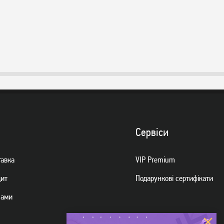
Сервiси
тавка
VIP Premium
дит
Подарункові сертифікати
нами