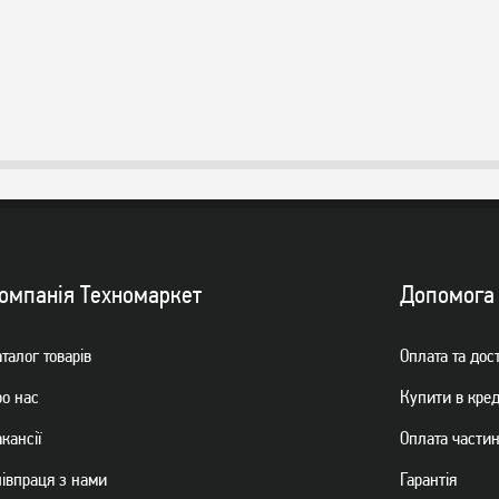
омпанiя Техномаркет
Допомога
талог товарiв
Оплата та дос
ро нас
Купити в кре
кансії
Оплата части
пiвпраця з нами
Гарантiя