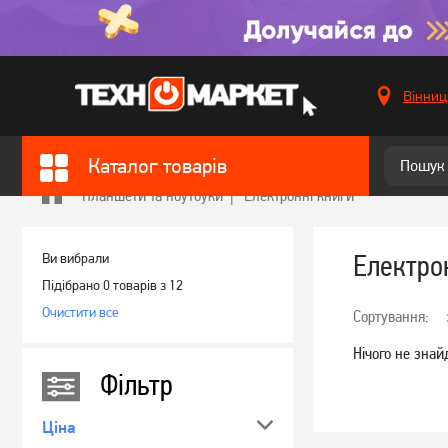
Вінниц
Каталог товарів
Планшети та ноутбуки
Електронні книги
Електро
Ви вибрали
Підібрано 0 товарів з 12
Очистити все
Сортування:
Нiчого не знай
Фільтр
Ціна