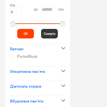
від
до
грн
OK
Скинути
Бренди
PocketBook
Оперативна пам'ять
Діагональ екрана
Вбудована пам'ять