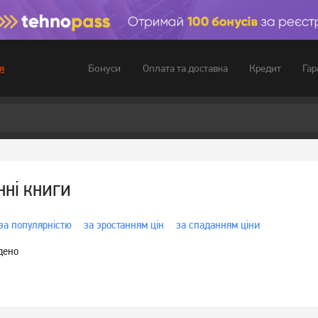
Бонуси
Оплата та доставка
Кредит
Гар
я
нні книги
за популярністю
за зростанням цін
за спаданням ціни
дено