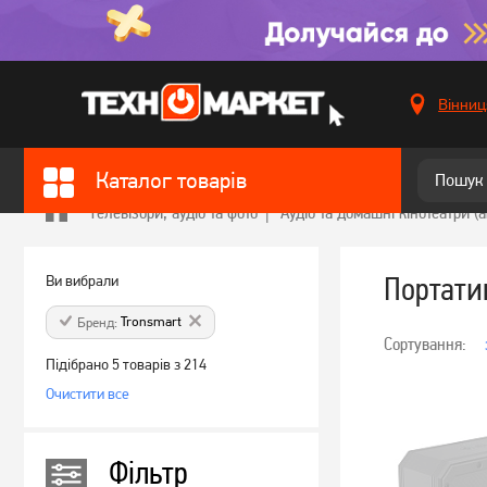
Вінниц
Каталог товарів
Телевізори, аудіо та фото
Аудіо та домашні кінотеатри (
Портати
Ви вибрали
Tronsmart
Бренд:
Сортування:
Підібрано 5 товарів з 214
Очистити все
Фільтр