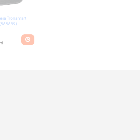
ема Tronsmart
 (868659)
ті