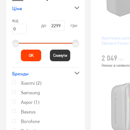
Ціна
від
до
грн
Акустична сист
Element Force+
OK
Скинути
2 049
грн
Немає в наявнос
Бренди
Xiaomi
(2)
Samsung
Aspor
(1)
Baseus
Borofone