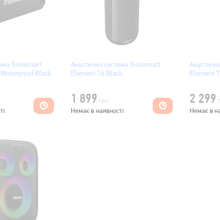
ема Tronsmart
Акустична система Tronsmart
Акустична
 Waterproof Black
Element T6 Black
Element T
1 899
2 299
грн
ті
Немає в наявності
Немає в н