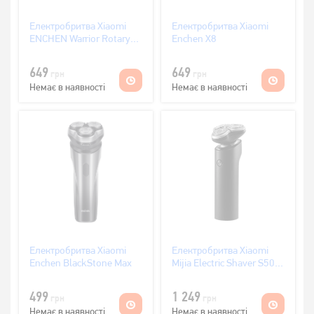
Електробритва Xiaomi
Електробритва Xiaomi
ENCHEN Warrior Rotary
Enchen X8
Shaver Black
649
649
грн
грн
Немає в наявності
Немає в наявності
Електробритва Xiaomi
Електробритва Xiaomi
Enchen BlackStone Max
Mijia Electric Shaver S500
Black (NUN4108CN)
499
1 249
грн
грн
Немає в наявності
Немає в наявності