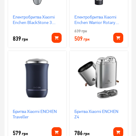
Електробритва Xiaomi
Електробритва Xiaomi
Enchen BlackStone 3
Enchen Warrior Rotary
Black
Shaver Black роторна
639
грн
839
509
грн
грн
Бритва Xiaomi ENCHEN
Бритва Xiaomi ENCHEN
Traveller
Z4
579
786
грн
грн