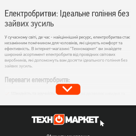
Електробритви: Ідеальне гоління без
зайвих зусиль
У сучасному світі, де час - найцінніший ресурс, електробритва стає
незамінним помічником для чоловіків, які цінують комфорт та
ефективність. В інтернет-магазині "Техномаркет" ви знайдете
широкий асортимент електробритв від провідних світових
виробників, які допоможуть вам досягти ідеального гоління без
зайвих зусиль.
Переваги електробритв:
Швидкість та зручність:
Електробритва дозволяє швидко та
ефективно поголитися, не витрачаючи багато часу та зусиль.
Безпека:
На відміну від традиційних бритв, електробритва
мінімізує ризик порізів та подразнень шкіри.
Комфорт:
Сучасні електробритви оснащені різноманітними
функціями, які забезпечують максимальний комфорт під час