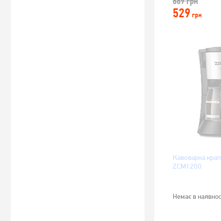
669
грн
529
грн
Кавоварка крап
ZCM1200
Немає в наявнос