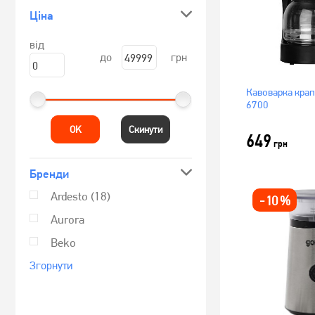
Ціна
від
до
грн
Кавоварка крап
6700
OK
Скинути
649
грн
Бренди
Ardesto
(18)
-
10
%
Aurora
Beko
Згорнути