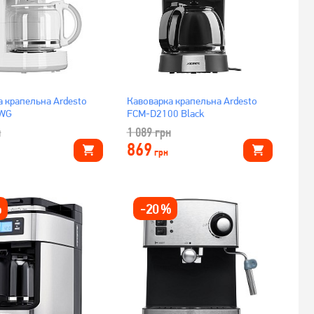
а крапельна Ardesto
Кавоварка крапельна Ardesto
WG
FCM-D2100 Black
н
1 089
грн
869
грн
%
-
20
%