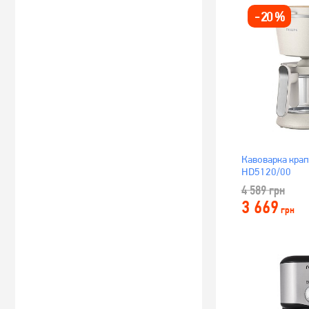
-
20
%
Кавоварка крап
HD5120/00
4 589
грн
3 669
грн