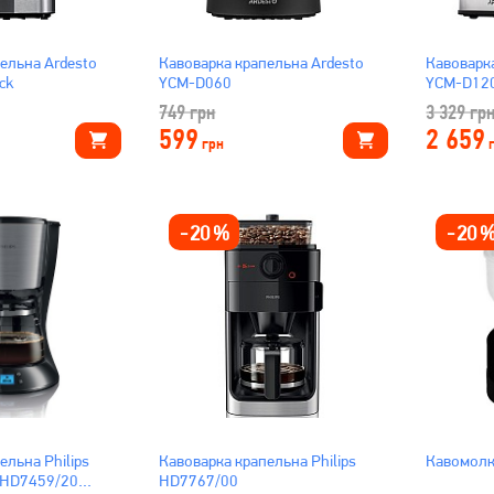
ельна Ardesto
Кавоварка крапельна Ardesto
Кавоварк
ck
YCM-D060
YCM-D1200
749
грн
3 329
гр
599
2 659
грн
-
20
%
-
20
ельна Philips
Кавоварка крапельна Philips
Кавомолк
n HD7459/20
HD7767/00