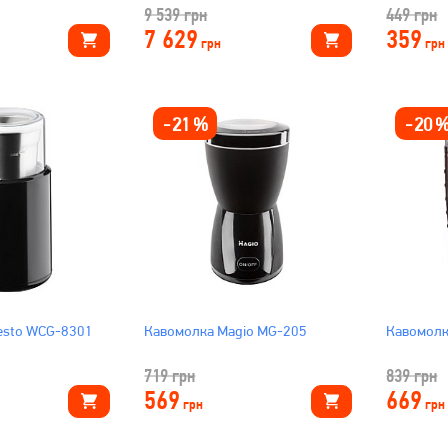
9 539
грн
449
грн
7 629
359
грн
грн
-
21
%
-
20
esto WCG-8301
Кавомолка Magio MG-205
Кавомолк
719
грн
839
грн
569
669
грн
грн