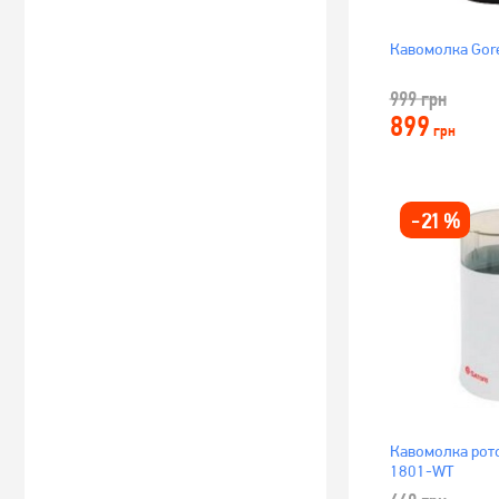
Кавомолка Gor
999
грн
899
грн
-
21
%
Кавомолка рото
1801-WT