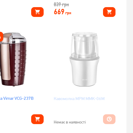
839
грн
669
грн
%
а Vimar VCG-237B
Кавомолка MPM MMK-06M
Немає в наявності