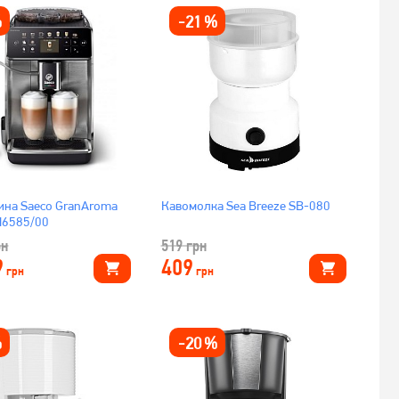
%
-
21
%
на Saeco GranAroma
Кавомолка Sea Breeze SB-080
uxe SM6585/00
рн
519
грн
9
409
грн
грн
%
-
20
%