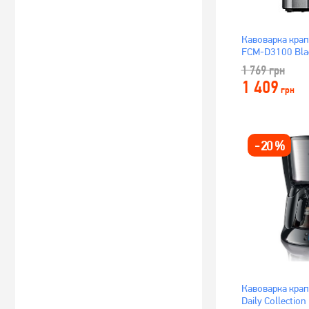
Кавоварка крап
FCM-D3100 Bla
1 769
грн
1 409
грн
-
20
%
Кавоварка крап
Daily Collectio