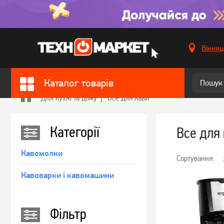
Вінниц
Каталог товарів
Для кухні та дому
Все для кави
Категорiї
Все для
Кавомолки
Сортування:
Кавоварки і кавомашини
Фільтр