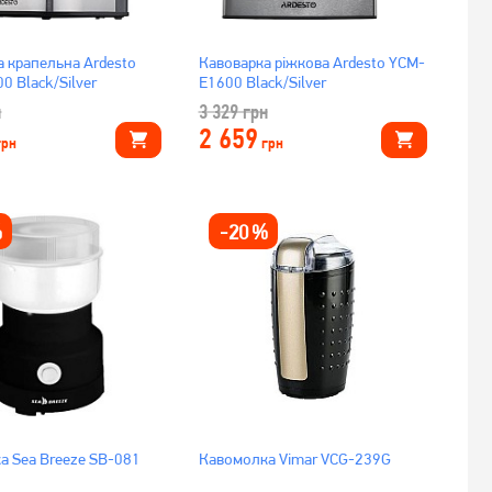
а крапельна Ardesto
Кавоварка ріжкова Ardesto YCM-
 Black/Silver
E1600 Black/Silver
н
3 329
грн
2 659
грн
грн
%
-
20
%
а Sea Breeze SB-081
Кавомолка Vimar VCG-239G