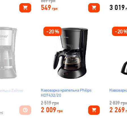
689
грн
549
3 019
грн
-
20
%
-
20
Кавоварка крапельна Philips
Кавоварк
ельна Zelmer
HD7432/20
2 519
грн
2 839
гр
2 009
2 269
грн
ті