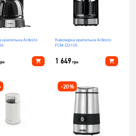
а крапельна Ardesto
Кавоварка крапельна Ardesto
00
FCM-D3100
1 649
грн
грн
%
-
20
%