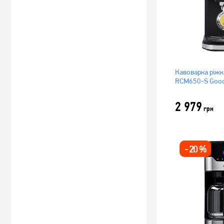
Кавоварка ріжк
RCM650-S Good
2 979
грн
-
20
%