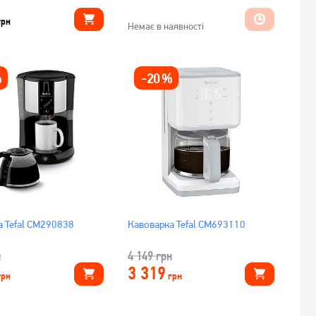
грн
Немає в наявності
%
-
20
%
а Tefal CM290838
Кавоварка Tefal CM693110
н
4 149
грн
3 319
грн
грн