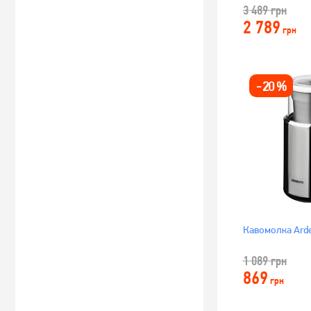
Black/Silver
3 489
грн
2 789
грн
-
20
%
Кавомолка Ard
1 089
грн
869
грн