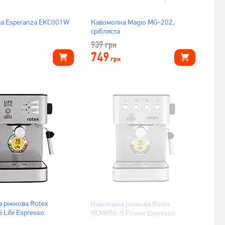
а Esperanza EKC001W
Кавомолка Magio MG-202,
срібляста
939
грн
749
грн
а ріжкова Rotex
Кавоварка ріжкова Rotex
Life Espresso
RCM850-S Power Espresso