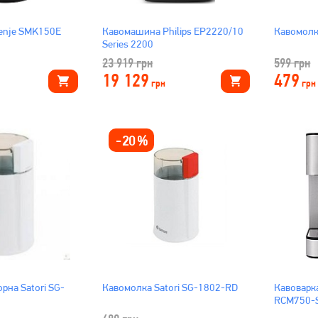
enje SMK150E
Кавомашина Philips EP2220/10
Кавомолк
Series 2200
23 919
грн
599
грн
19 129
479
грн
грн
-
20
%
рна Satori SG-
Кавомолка Satori SG-1802-RD
Кавоварк
RCM750-S 