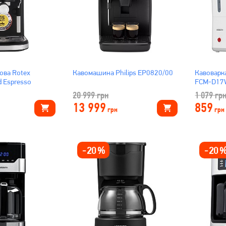
ова Rotex
Кавомашина Philips EP0820/00
Кавоварк
 Espresso
FCM-D17
20 999
грн
1 079
гр
13 999
859
грн
грн
-
20
%
-
20