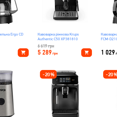
ельна Ergo СD
Кавоварка ріжкова Krups
Кавоварк
Authentic C50 XP381810
FCM-D21
6 619
грн
5 289
1 029
грн
-
20
%
-
20