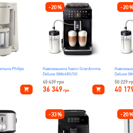
-
20
%
-
20
ельна Philips
Кавомашина Saeco GranAroma
Кавомаши
Deluxe SM6480/00
Del
45 439
грн
50 229
г
36 349
40 17
грн
-
33
%
-
20