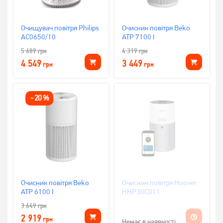
Очищувач повітря Philips
Очисник повітря Beko
AC0650/10
ATP 7100 I
5 689
грн
4 319
грн
4 549
3 449
грн
грн
-
20
%
Очисник повітря Beko
Очисник повітря Hoover
ATP 6100 I
HHP30C011
3 649
грн
2 919
грн
Немає в наявності