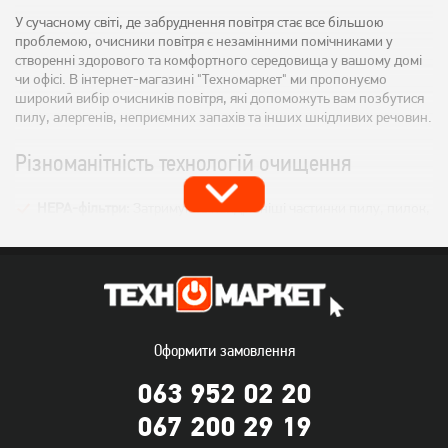
У сучасному світі, де забруднення повітря стає все більшою
проблемою, очисники повітря є незамінними помічниками у
створенні здорового та комфортного середовища у вашому домі
чи офісі. В інтернет-магазині "Техномаркет" ми пропонуємо
широкий вибір очисників повітря, які допоможуть вам позбутися
пилу, алергенів, неприємних запахів та інших шкідливих речовин.
Різноманітність технологій очищення
HEPA-фільтри:
Затримують найдрібніші частинки пилу, пилок,
шерсть тварин та інші алергени.
Вугільні фільтри:
Поглинають неприємні запахи, дим, токсичні
речовини.
Фотокаталітичні фільтри:
Розкладають шкідливі органічні
сполуки під дією ультрафіолетового світла.
Оформити замовлення
Іонізатори:
Насичують повітря негативно зарядженими
063 952 02 20
іонами, що сприяє осіданню пилу та інших частинок.
067 200 29 19
УФ-лампи:
Знищують бактерії та віруси.