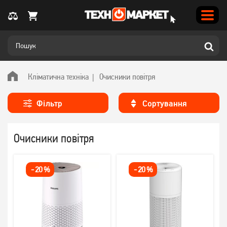
Кліматична техніка
Очисники повітря
Фільтр
Сортування
Очисники повітря
-
20
%
-
20
%