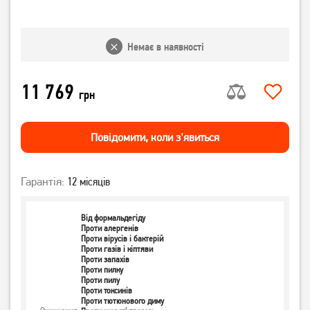
Немає в наявності
11 769
грн
Повiдомити, коли з'явиться
Гарантія:
12 місяців
Від формальдегіду
Проти алергенів
Проти вірусів і бактерій
Проти газів і кіптяви
Проти запахів
Проти пилку
Проти пилу
Проти токсинів
Проти тютюнового диму