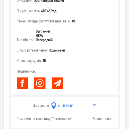
Очищення
Проти шерсті тварин
Продуктивність
400 м³/год
Реком. площа обслуговування, кв. м
86
Вугільний
НЕРА
Тип фільтра
Попередній
Спосіб встановлення
Підлоговий
Рівень шуму, дБ
20
Поділитись:
Доставка в
Самовивіз з магазину "Техномаркет"
Безкоштовно