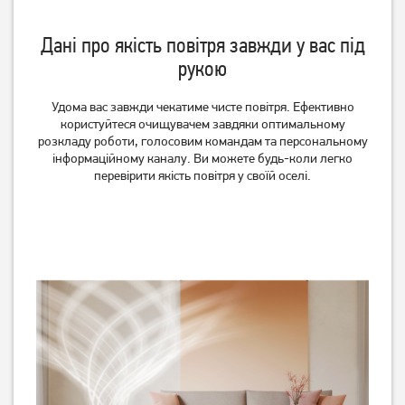
Дані про якість повітря завжди у вас під
рукою
Очищувач повітря
Очищувач повітря
Удома вас завжди чекатиме чисте повітря. Ефективно
Electrolux FA31-201GY
Electrolux WA51-304WT
користуйтеся очищувачем завдяки оптимальному
розкладу роботи, голосовим командам та персональному
інформаційному каналу. Ви можете будь-коли легко
Немає в наявності
Немає в наявності
перевірити якість повітря у своїй оселі.
Очищувач повітря
Очищувач повітря
Electrolux WA71-305GY
Electrolux PA91-404GY