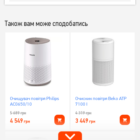
Також вам може сподобатись
Очищувач повітря Philips
Очисник повітря Beko ATP
AC0650/10
7100 I
5 689
грн
4 319
грн
4 549
3 449
грн
грн