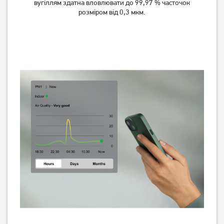
Немає в наявності
Немає в наявності
вугіллям здатна вловлювати до 99,97 % часточок
розміром від 0,3 мкм.
Очисник повітря Esperanza
Очищувач повітря Philips
Air Purifier EHP001
AC0850/11
Немає в наявності
Немає в наявності