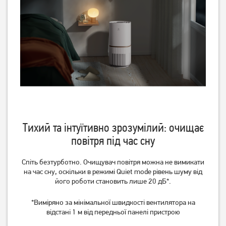
Тихий та інтуїтивно зрозумілий: очищає
повітря під час сну
Спіть безтурботно. Очищувач повітря можна не вимикати
на час сну, оскільки в режимі Quiet mode рівень шуму від
його роботи становить лише 20 дБ*.
*Виміряно за мінімальної швидкості вентилятора на
відстані 1 м від передньої панелі пристрою