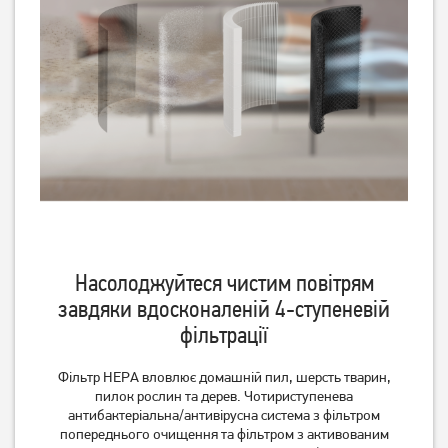
Очищувач повітря Philips
Очищувач повітря Philips
AC0820/10
AC2959/53
Немає в наявності
Немає в наявності
Насолоджуйтеся чистим повітрям
завдяки вдосконаленій 4-ступеневій
фільтрації
Очищувач повітря Philips
Очищувач повітря Philips
Фільтр НЕРА вловлює домашній пил, шерсть тварин,
AC3055/51
AC4550/50
пилок рослин та дерев. Чотириступенева
антибактеріальна/антивірусна система з фільтром
попереднього очищення та фільтром з активованим