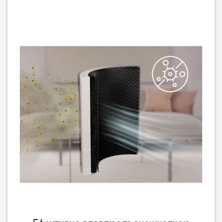
Очищувач повітря
Очищувач повітря
Electrolux EPO60771DG
Electrolux EPO50351SW
20 389
7 689
грн
грн
Немає в наявності
Немає в наявності