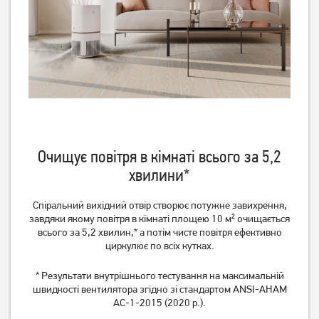
Немає в наявності
Немає в наявності
Очищує повітря в кімнаті всього за 5,2
хвилини*
Спіральний вихідний отвір створює потужне завихрення,
Очищувач повітря
Очисник повітря Beko
завдяки якому повітря в кімнаті площею 10 м² очищається
Electrolux PA91-604DG
ATP7100I
всього за 5,2 хвилин,* а потім чисте повітря ефективно
циркулює по всіх кутках.
Немає в наявності
Немає в наявності
* Результати внутрішнього тестування на максимальній
швидкості вентилятора згідно зі стандартом ANSI-AHAM
AC-1-2015 (2020 р.).