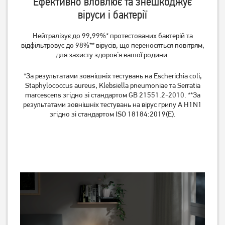
Ефективно вловлює та знешкоджує
віруси і бактерії
Нейтралізує до 99,99%* протестованих бактерій та
відфільтровує до 98%** вірусів, що переносяться повітрям,
для захисту здоров’я вашої родини.
*За результатами зовнішніх тестувань на Escherichia coli,
Staphylococcus aureus, Klebsiella pneumoniae та Serratia
marcescens згідно зі стандартом GB 21551.2-2010. **За
результатами зовнішніх тестувань на вірус грипу A H1N1
згідно зі стандартом ISO 18184:2019(E).