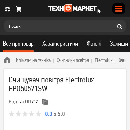
Все про товар
Характеристики
Фото
6
Залишит
Кліматична техніка
Очисники повітря
Electrolux
Очищу
Очищувач повітря Electrolux
EPO50571SW
Код:
950011712
0.0
з 5.0