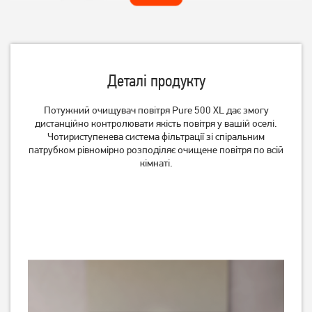
Деталі продукту
Потужний очищувач повітря Pure 500 XL дає змогу
дистанційно контролювати якість повітря у вашій оселі.
Очисник повітря Beko ATP
Очисник повітря Hoover
Чотириступенева система фільтрації зі спіральним
6100 I
HHP30C011
патрубком рівномірно розподіляє очищене повітря по всій
3 649
грн
кімнаті.
2 919
грн
Немає в наявності