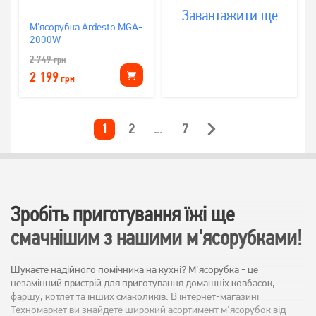
Завантажити ще
М’ясорубка Ardesto MGA-
2000W
2 749
грн
2 199
грн
1
2
...
7
Зробіть приготування їжі ще
смачнішим з нашими м'ясорубками!
Шукаєте надійного помічника на кухні? М'ясорубка - це
незамінний пристрій для приготування домашніх ковбасок,
фаршу, котлет та інших смаколиків. В інтернет-магазині
Техномаркет ви знайдете широкий асортимент м'ясорубок від