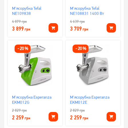
М'ясорубка Tefal
М'ясорубка Tefal
NE109838
NE108831 1400 Вт
4 879
грн
4 639
грн
3 899
3 709
грн
грн
-
20
%
-
20
%
М'ясорубка Esperanza
М'ясорубка Esperanza
EKM012G
EKM012E
2 829
грн
2 829
грн
2 259
2 259
грн
грн