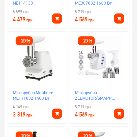
NE114130
ME307832 1600 Вт
5 599
грн
5 719
грн
4 479
4 569
грн
грн
-
20
%
-
20
%
М'ясорубка Moulinex
М'ясорубка
ME111032 1400 Вт
ZELMOTOR/SMAPP
489.81 1900 Вт
4 149
грн
5 719
грн
3 319
4 569
грн
грн
-
20
%
-
20
%