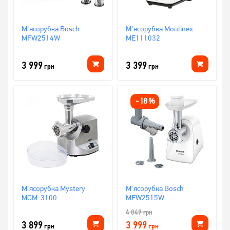
М'ясорубка Bosch
М'ясорубка Moulinex
MFW2514W
ME111032
3 999
3 399
грн
грн
-
18
%
М'ясорубка Mystery
М'ясорубка Bosch
MGM-3100
MFW2515W
4 849
грн
3 899
3 999
грн
грн