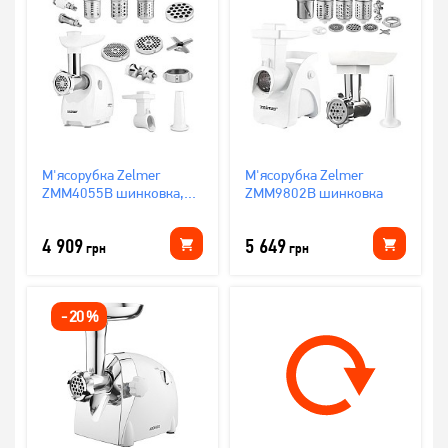
М'ясорубка Zelmer
М'ясорубка Zelmer
ZMM4055B шинковка,
ZMM9802B шинковка
томатопрес
4 909
5 649
грн
грн
-
20
%