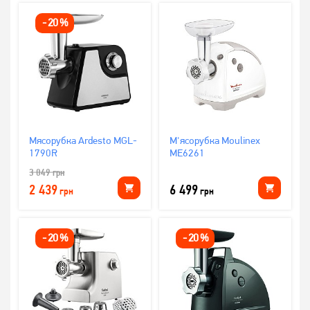
-
20
%
Мясорубка Ardesto MGL-
М'ясорубка Moulinex
1790R
ME6261
3 049
грн
2 439
6 499
грн
грн
-
20
%
-
20
%