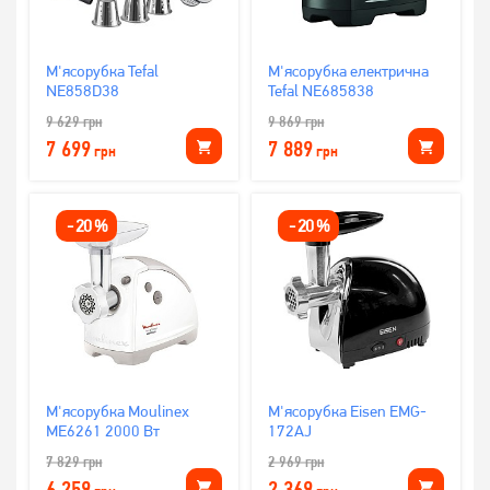
М'ясорубка Tefal
М'ясорубка електрична
NE858D38
Tefal NE685838
9 629
грн
9 869
грн
7 699
7 889
грн
грн
-
20
%
-
20
%
М'ясорубка Moulinex
М'ясорубка Eisen EMG-
ME6261 2000 Вт
172AJ
7 829
грн
2 969
грн
6 259
2 369