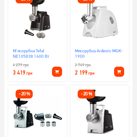
М'ясорубка Tefal
Мясорубка Ardesto MGK-
NE105838 1400 Вт
1900
4 279
грн
2 749
грн
3 419
2 199
грн
грн
-
20
%
-
20
%