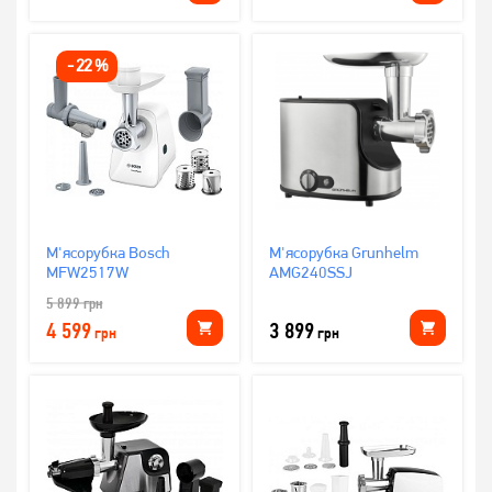
-
22
%
М'ясорубка Bosch
М'ясорубка Grunhelm
MFW2517W
AMG240SSJ
5 899
грн
4 599
3 899
грн
грн