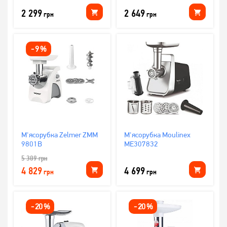
2 299
2 649
грн
грн
-
9
%
М'ясорубка Zelmer ZMM
М'ясорубка Moulinex
9801B
ME307832
5 309
грн
4 829
4 699
грн
грн
-
20
%
-
20
%