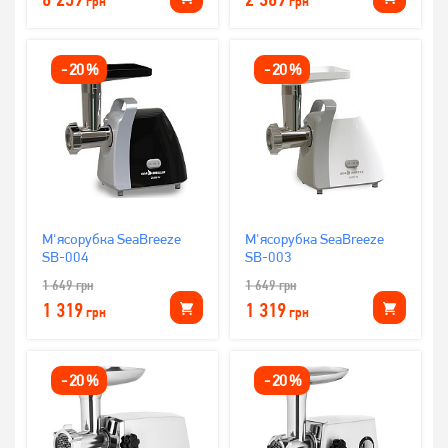
грн
грн
-
20
%
-
20
%
М'ясорубка SeaBreeze
М'ясорубка SeaBreeze
SB-004
SB-003
1 649
грн
1 649
грн
1 319
1 319
грн
грн
-
20
%
-
20
%