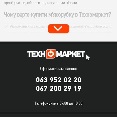
провідних виробників за доступними цінами.
Чому варто купити м'ясорубку в Техномаркет?
Різноманітність моделей:
У нас представлені м'ясорубки різної
потужності, з різним набором насадок та додаткових функцій.
Ви легко підберете модель, яка ідеально підійде саме вам.
Висока якість:
Ми співпрацюємо лише з надійними
виробниками, тому всі м'ясорубки в нашому каталозі
відрізняються високою якістю та довговічністю.
Оформити замовлення
Доступні ціни:
У нас ви знайдете м'ясорубки на будь-який
бюджет.
063 952 02 20
Зручна доставка:
Ми доставимо вашу покупку в будь-яку
067 200 29 19
точку України в найкоротші терміни.
Як вибрати м'ясорубку?
Телефонуйте з 09:00 до 18:00
При виборі м'ясорубки зверніть увагу на такі характеристики: