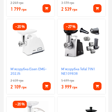
2 249
грн
3 179
грн
1 799
2 539
грн
грн
-
20
%
-
27
%
М'ясорубка Eisen EMG-
М'ясорубка Tefal 7IN1
202JS
NE109838
2 639
грн
5 499
грн
2 109
3 999
грн
грн
-
20
%