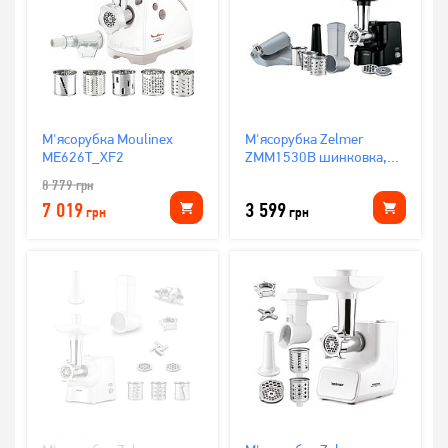
М'ясорубка Moulinex
М'ясорубка Zelmer
ME626T_XF2
ZMM1530B шинковка,
томатопрес
8 779
грн
7 019
3 599
грн
грн