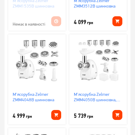
М'ясорубка Zelmer
М'ясорубка Zelmer
ZMM1535B шинковка
ZMM3512B шинковка
4 099
грн
Немає в наявності
М'ясорубка Zelmer
М'ясорубка Zelmer
ZMM4048B шинковка
ZMM4050B шинковка,
томатопрес
4 999
5 739
грн
грн