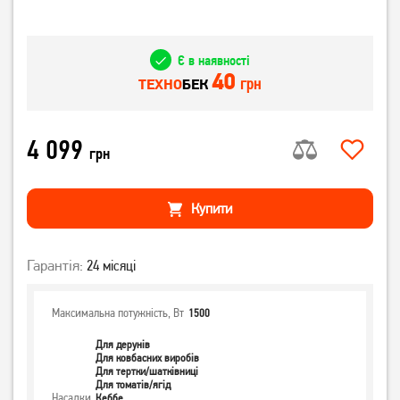
Є в наявності
40
грн
ТЕХНО
БЕК
4 099
грн
Купити
Гарантія:
24 місяці
Максимальна потужність, Вт
1500
Для дерунів
Для ковбасних виробів
Для тертки/шатківниці
Для томатів/ягід
Насадки
Кеббе