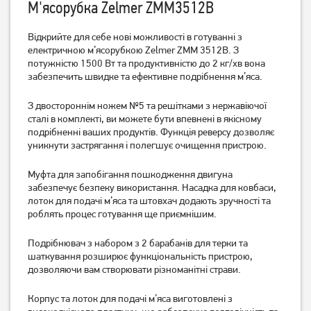
М'ясорубка Zelmer ZMM3512B
Відкрийте для себе нові можливості в готуванні з
електричною м’ясорубкою Zelmer ZMM 3512B. З
М'ясорубка Mystery MGM-
М'ясорубка Bosch
потужністю 1500 Вт та продуктивністю до 2 кг/хв вона
3100
MFW2515W
забезпечить швидке та ефективне подрібнення м’яса.
4 849
грн
3 899
3 999
З двостороннім ножем №5 та решітками з нержавіючої
грн
грн
сталі в комплекті, ви можете бути впевнені в якісному
подрібненні ваших продуктів. Функція реверсу дозволяє
уникнути застрягання і полегшує очищення пристрою.
Муфта для запобігання пошкодження двигуна
забезпечує безпеку використання. Насадка для ковбаси,
лоток для подачі м’яса та штовхач додають зручності та
роблять процес готування ще приємнішим.
Подрібнювач з набором з 2 барабанів для терки та
шаткування розширює функціональність пристрою,
дозволяючи вам створювати різноманітні страви.
М'ясорубка Bosch
М'ясорубка Grunhelm
MFW2517W
AMG240SSJ
Корпус та лоток для подачі м’яса виготовлені з
5 899
грн