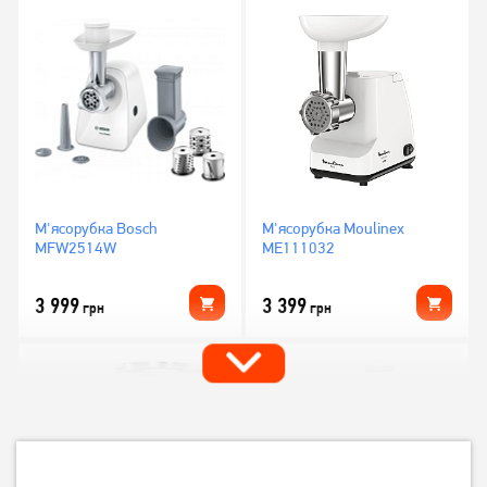
М'ясорубка Bosch
М'ясорубка Moulinex
MFW2514W
ME111032
3 999
3 399
грн
грн