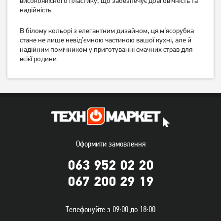
високоякісного пластику, що забезпечує довговічність та
4 599
3 899
надійність.
грн
грн
В білому кольорі з елегантним дизайном, ця м’ясорубка
стане не лише невід’ємною частиною вашої кухні, але й
надійним помічником у приготуванні смачних страв для
всієї родини.
М'ясорубка Grunhelm
М'ясорубка ECG MG 2510
AMG180SSJ
Power
Оформити замовлення
063 952 02 20
2 799
4 199
грн
грн
067 200 29 19
Телефонуйте з 09:00 до 18:00