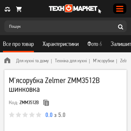
Все про товар
Характеристики
Фото
6
Залишит
Для кухні та дому
Техніка для кухні
М'ясорубки
Zelme
М'ясорубка Zelmer ZMM3512B
шинковка
Код:
ZMM3512B
0.0
з 5.0