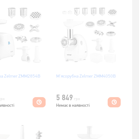
ка Zelmer ZMM2854B
М'ясорубка Zelmer ZMM4050B
5 849
грн
грн
аявності
Немає в наявності