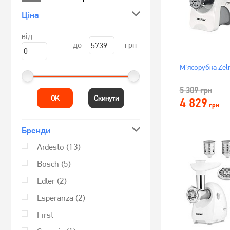
Ціна
від
до
грн
М'ясорубка Ze
5 309
грн
OK
Скинути
4 829
грн
Бренди
Ardesto
(13)
Bosch
(5)
Edler
(2)
Esperanza
(2)
First