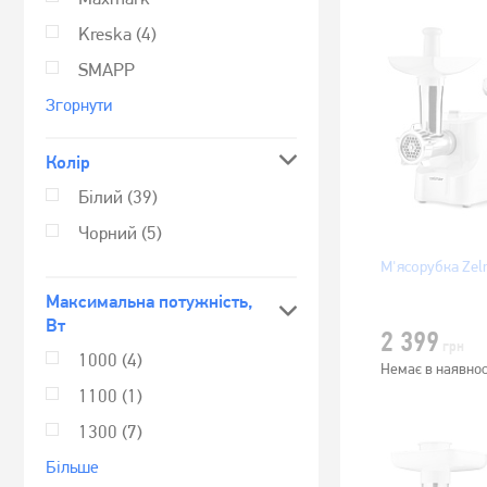
Kreska
(4)
SMAPP
Згорнути
Колір
Білий
(39)
Чорний
(5)
М'ясорубка Ze
Максимальна потужність,
Вт
2 399
грн
1000
(4)
Немає в наявнос
1100
(1)
1300
(7)
Бiльше