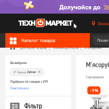
Вінниц
Каталог товарів
Для кухні та дому
Техніка для кухні
М'ясорубки
М'ясору
Ви вибрали
Zelmer
Бренд:
Сортування:
Підібрано 44 товарів з 299
Очистити все
-
9
%
Фільтр