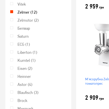
Vitek
2 959
грн
Zelmer
(12)
Zelmotor
(2)
Белвар
Saturn
ECG
(1)
Liberton
(1)
Kumtel
(1)
Eisen
(2)
Heinner
М'ясорубка Ze
томатопрес
Astor
(4)
Blaufisch
(3)
2 909
грн
Brock
Maxmark