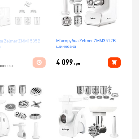
М'ясорубка Zelmer ZMM3512B
ка Zelmer ZMM1535B
шинковка
а
4 099
грн
аявності