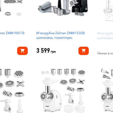
lmer ZMM 9801B
М'ясорубка Zelmer ZMM1530B
М'ясоруб
шинковка, томатопрес
шинковк
3 599
грн
Немає в н