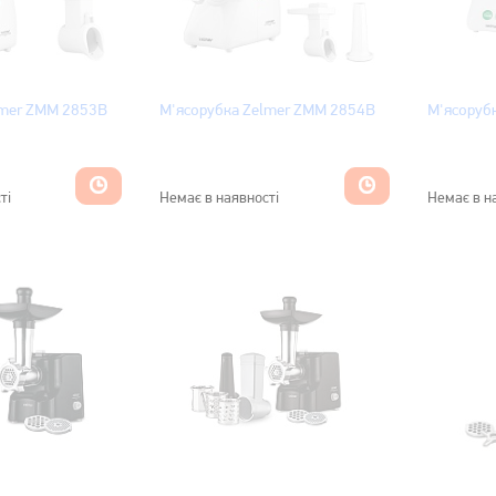
lmer ZMM 2853B
М'ясорубка Zelmer ZMM 2854B
М'ясоруб
ті
Немає в наявності
Немає в н