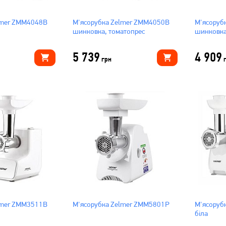
lmer ZMM4048B
М'ясорубка Zelmer ZMM4050B
М'ясоруб
шинковка, томатопрес
шинковка
5 739
4 909
грн
lmer ZMM3511B
М'ясорубка Zelmer ZMM5801P
М'ясоруб
біла