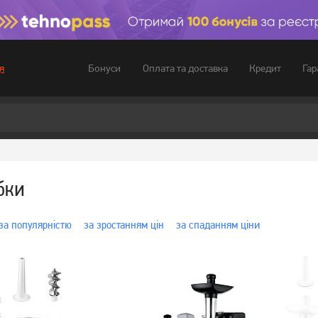
Бонуси
Оплата та доставка
Кредит
Гар
я
бки
за популярністю
за зростанням цін
за спаданням ціни