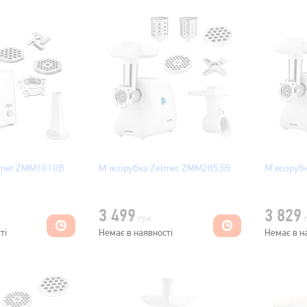
lmer ZMM1010B
М'ясорубка Zelmer ZMM2853B
М'ясоруб
3 499
3 829
грн
ті
Немає в наявності
Немає в н