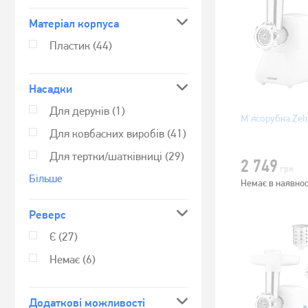
Матеріал корпуса
Пластик
(44)
Насадки
Для дерунів
(1)
М'ясорубка Ze
Для ковбасних виробів
(41)
Для тертки/шатківниці
(29)
2 749
грн
Бiльше
Немає в наявнос
Реверс
Є
(27)
Немає
(6)
Додаткові можливості