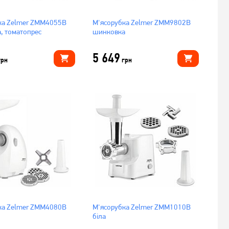
ка Zelmer ZMM4055B
М'ясорубка Zelmer ZMM9802B
, томатопрес
шинковка
5 649
грн
грн
ка Zelmer ZMM4080B
М'ясорубка Zelmer ZMM1010B
біла