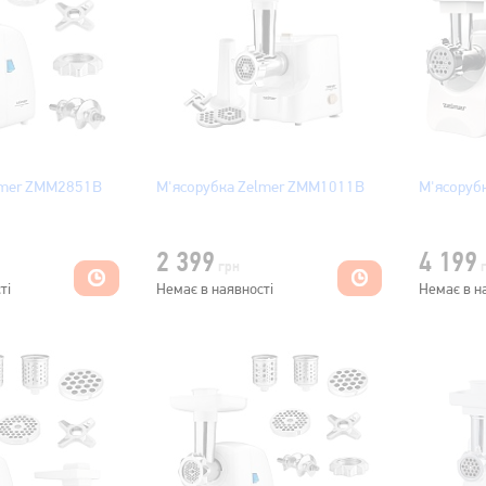
lmer ZMM2851B
М'ясорубка Zelmer ZMM1011B
М'ясоруб
2 399
4 199
грн
ті
Немає в наявності
Немає в н