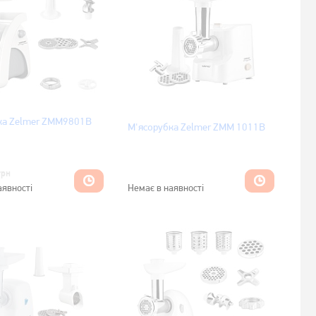
ка Zelmer ZMM9801B
М'ясорубка Zelmer ZMM 1011B
грн
аявності
Немає в наявності