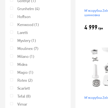
Gorenje
(1)
Grunhelm
(4)
М'ясорубка Ze
шинковка
Hoffson
Kenwood
(1)
4 999
грн
Laretti
Mystery
(1)
Moulinex
(7)
Milano
(1)
Midea
Magio
(1)
Rotex
(2)
Scarlett
Tefal
(8)
М'ясорубка Ze
Vimar