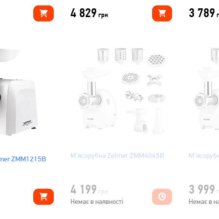
4 829
3 789
грн
М'ясорубка Zelmer ZMM4045B
М'ясоруб
lmer ZMM1215B
4 199
3 999
грн
Немає в наявності
Немає в н