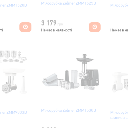
М'ясорубка Zelmer ZMM1525B
lmer ZMM1520B
М'ясоруб
3 179
грн
ті
Немає в наявності
Немає в н
М'ясорубка Zelmer ZMM1530B
lmer ZMM9803B
М'ясоруб
шинковк