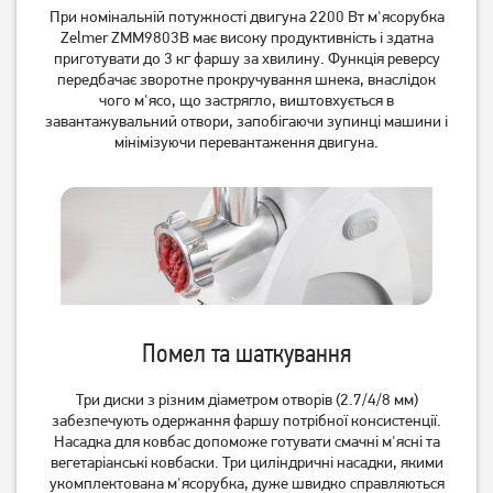
При номінальній потужності двигуна 2200 Вт м'ясорубка
Zelmer ZMM9803B має високу продуктивність і здатна
приготувати до 3 кг фаршу за хвилину. Функція реверсу
передбачає зворотне прокручування шнека, внаслідок
чого м'ясо, що застрягло, виштовхується в
завантажувальний отвори, запобігаючи зупинці машини і
мінімізуючи перевантаження двигуна.
М'ясорубка Grunhelm
М'ясорубка ECG MG 2510
AMG180SSJ
Power
2 799
4 199
грн
грн
Помел та шаткування
Три диски з різним діаметром отворів (2.7/4/8 мм)
забезпечують одержання фаршу потрібної консистенції.
Насадка для ковбас допоможе готувати смачні м'ясні та
вегетаріанські ковбаски. Три циліндричні насадки, якими
укомплектована м'ясорубка, дуже швидко справляються