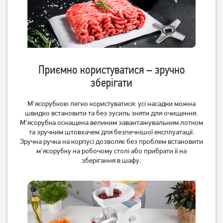
Приємно користуватися – зручно
зберігати
М'ясорубкою легко користуватися: усі насадки можна
швидко встановити та без зусиль зняти для очищення.
Мясорубка Ardesto MGL-
М'ясорубка Zelmotor 489.8
М'ясорубка оснащена великим завантажувальним лотком
2050R
білий
та зручним штовхачем для безпечнішої експлуатації.
3 049
грн
4 429
грн
Зручна ручка на корпусі дозволяє без проблем встановити
2 439
3 539
грн
грн
м'ясорубку на робочому столі або прибрати її на
зберігання в шафу.