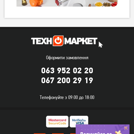
М'ясорубка Tefal NE114130
М'ясорубка Moulinex
ME307832 1600 Вт
5 599
грн
5 719
грн
4 479
4 569
грн
грн
Оформити замовлення
063 952 02 20
067 200 29 19
Телефонуйте з 09:00 до 18:00
М'ясорубка Moulinex
М'ясорубка
ME111032 1400 Вт
ZELMOTOR/SMAPP 489.81