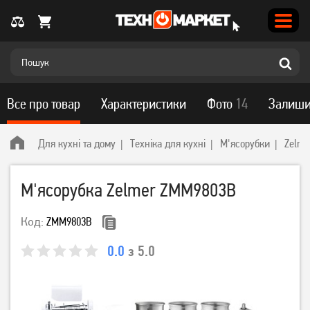
Все про товар
Характеристики
Фото
14
Залиши
Для кухні та дому
Техніка для кухні
М'ясорубки
Zelme
М'ясорубка Zelmer ZMM9803B
Код:
ZMM9803B
0.0
з 5.0