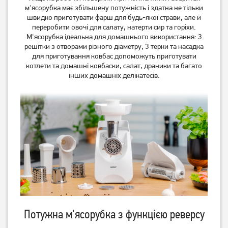
3100
MFW2515W
м'ясорубка має збільшену потужність і здатна не тільки
4 849
грн
швидко приготувати фарш для будь-якої страви, але й
3 899
переробити овочі для салату, натерти сир та горіхи.
3 999
грн
грн
М'ясорубка ідеальна для домашнього використання: 3
решітки з отворами різного діаметру, 3 терки та насадка
для приготування ковбас допоможуть приготувати
котлети та домашні ковбаски, салат, драники та багато
інших домашніх делікатесів.
М'ясорубка Bosch
М'ясорубка Grunhelm
MFW2517W
AMG240SSJ
5 899
грн
4 599
3 899
грн
грн
Потужна м'ясорубка з функцією реверсу