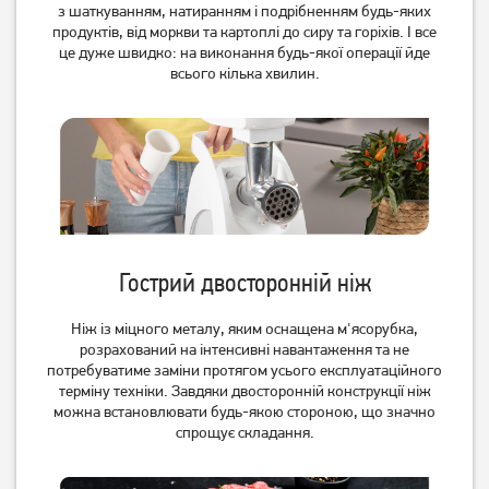
з шаткуванням, натиранням і подрібненням будь-яких
продуктів, від моркви та картоплі до сиру та горіхів. І все
М'ясорубка Rotex RMG201-
М'ясорубка Rotex RMG202-
це дуже швидко: на виконання будь-якої операції йде
T
G Vega
всього кілька хвилин.
2 299
2 649
грн
грн
Гострий двосторонній ніж
Ніж із міцного металу, яким оснащена м'ясорубка,
розрахований на інтенсивні навантаження та не
потребуватиме заміни протягом усього експлуатаційного
терміну техніки. Завдяки двосторонній конструкції ніж
М'ясорубка Zelmer ZMM
М'ясорубка Moulinex
9801B
ME307832
можна встановлювати будь-якою стороною, що значно
спрощує складання.
5 309
грн
4 829
4 699
грн
грн