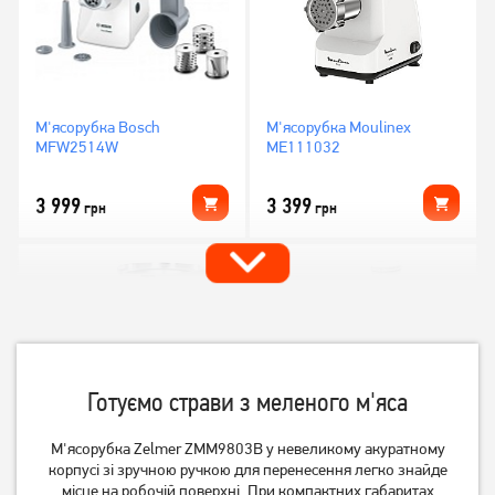
М'ясорубка Bosch
М'ясорубка Moulinex
MFW2514W
ME111032
3 999
3 399
грн
грн
Готуємо страви з меленого м'яса
М'ясорубка Zelmer ZMM9803B у невеликому акуратному
корпусі зі зручною ручкою для перенесення легко знайде
М'ясорубка Mystery MGM-
М'ясорубка Bosch
місце на робочій поверхні. При компактних габаритах