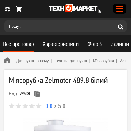
Все про товар
Характеристики
Фото
6
Залишит
Для кухні та дому
Техніка для кухні
М'ясорубки
Zelmo
М'ясорубка Zelmotor 489.8 білий
Код:
99538
0.0
з 5.0