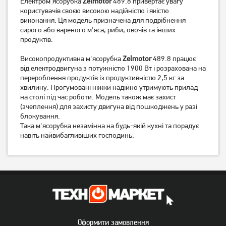
Електром'ясорубка
Zelmotor
489.8 привертає увагу
користувачів своєю високою надійністю і якістю
М'ясорубка Mystery MGM-
М'ясорубка Bosch
виконання. Ця модель призначена для подрібнення
3100
MFW2515W
сирого або вареного м'яса, риби, овочів та інших
4 849
грн
продуктів.
3 899
3 999
грн
грн
Високопродуктивна м'ясорубка
Zelmotor
489.8 працює
від електродвигуна з потужністю 1900 Вт і розрахована на
перероблення продуктів із продуктивністю 2,5 кг за
хвилину. Прогумовані ніжки надійно утримують прилад
на столі під час роботи. Модель також має захист
(зчеплення) для захисту двигуна від пошкоджень у разі
блокування.
Така м'ясорубка незамінна на будь-якій кухні та порадує
навіть найвибагливіших господинь.
М'ясорубка Bosch
М'ясорубка Grunhelm
MFW2517W
AMG240SSJ
5 899
грн
4 599
3 899
грн
грн
Оформити замовлення