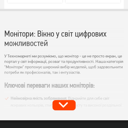
Монітори: Вікно у світ цифрових
можливостей
У Техномаркеті ми розуміємо, що монітор - це не просто екран, це
портал у світ інформації, розваг та продуктивності. Наша категорія
"Монітори" пропонує широкий вибір моделей, щоб задовольнити
потреби як професіоналів, так і ентузіастів.
Ключові переваги наших моніторів:
Неймовірна якість зображення:
Відкрийте для себе світ
яскравих кольорів, глибокого контрасту та високої роздільної
здатності. Наші монітори забезпечують реалістичне
зображення, яке вразить вас своєю чіткістю.