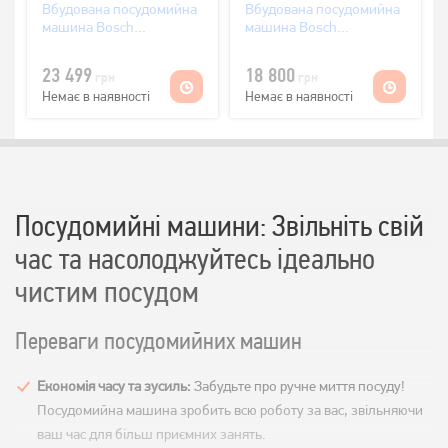
Вбудована посудомийна
Вбудована посудомийна
машина Bosch
машина Bosch
SPV4HMX49E
SPV2IKX01K
23 499
18 800
грн
грн
Немає в наявності
Немає в наявності
Посудомийні машини: Звільніть свій
час та насолоджуйтесь ідеально
чистим посудом
Переваги посудомийних машин
Економія часу та зусиль:
Забудьте про ручне миття посуду!
Посудомийна машина зробить всю роботу за вас, звільняючи
ваш час для більш приємних занять.