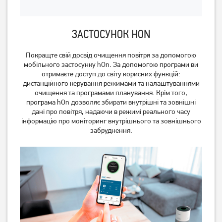
ЗАСТОСУНОК HON
Очищувач повітря
Покращте свій досвід очищення повітря за допомогою
Очисник повітря Beko
Electrolux EPO50351SW
ATP7100I
мобільного застосунку hOn. За допомогою програми ви
отримаєте доступ до світу корисних функцій:
8 099
грн
дистанційного керування режимами та налаштуваннями
6 479
грн
очищення та програмами планування. Крім того,
Немає в наявності
Немає в наявності
програма hOn дозволяє збирати внутрішні та зовнішні
дані про повітря, надаючи в режимі реального часу
інформацію про моніторинг внутрішнього та зовнішнього
забруднення.