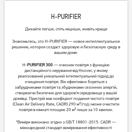
H-PURIFIER
Дихайте легше, спіть міцніше, живіть краще
Очищувач повітря
Очисник повітря Beko ATP
Знакомьтесь, это H-PURIFIER — новое интеллектуальное
Electrolux EPO50571SW
7100 I
решение, которое создаст здоровую и безопасную среду в
12 199
грн
4 319
грн
вашем доме.
9 759
3 449
грн
грн
H-
PURIFIER 300
— очисник повітря з функцією
дистанційного керування від Hoover, у якому
реалізований унікальний інтелектуальний підхід до
очищення повітря. Він ефективно бореться з
забрудниками повітря та збудниками сезонних алергій,
створюючи безпечне для здоров′я середовище у вашій
домівці. Пристрій має коефіцієнт подання чистого повітря
(Clean Air Delivery Rate, CADR) 290 м³/год і може очистити
повітря в кімнаті площею 20 м² лише за 10 хвилин.
*Виміри виконано згідно з GB/T 18801-2015. CADR —
міжнародний стандарт вимірювання ефективності
Очисник повітря Beko ATP
Очищувач повітря Philips