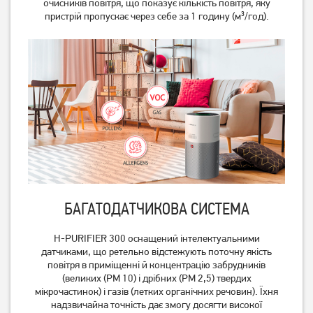
очисників повітря, що показує кількість повітря, яку
6100 I
AC0820/10
пристрій пропускає через себе за 1 годину (м³/год).
3 649
грн
2 919
грн
Немає в наявності
БАГАТОДАТЧИКОВА СИСТЕМА
Очищувач повітря Philips
Очищувач повітря Philips
AC2959/53
AC3055/51
H-PURIFIER 300 оснащений інтелектуальними
датчиками, що ретельно відстежують поточну якість
повітря в приміщенні й концентрацію забрудників
Немає в наявності
Немає в наявності
(великих (PM 10) і дрібних (PM 2,5) твердих
мікрочастинок) і газів (летких органічних речовин). Їхня
надзвичайна точність дає змогу досягти високої