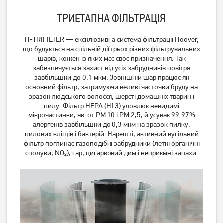
ТРИЕТАПНА ФІЛЬТРАЦІЯ
Очищувач повітря Philips
Очищувач повітря
AC0850/11
Electrolux FA31-201GY
H-TRIFILTER — ексклюзивна система фільтрації Hoover,
що будується на спільній дії трьох різних фільтрувальних
шарів, кожен із яких має своє призначення. Так
Немає в наявності
Немає в наявності
забезпечується захист від усіх забрудників повітря
завбільшки до 0,1 мкм. Зовнішній шар працює як
основний фільтр, затримуючи великі часточки бруду на
зразок людського волосся, шерсті домашніх тварин і
пилу. Фільтр HEPA (H13) уловлює невидимі
мікрочастинки, як-от PM 10 і PM 2,5, й усуває 99.97%
алергенів завбільшки до 0,3 мкм на зразок пилку,
пилових кліщів і бактерій. Нарешті, активний вугільний
фільтр поглинає газоподібні забрудники (леткі органічні
сполуки, NO₂), гар, цигарковий дим і неприємні запахи.
Очищувач повітря
Очищувач повітря
Electrolux WA51-304WT
Electrolux WA71-305GY
Немає в наявності
Немає в наявності