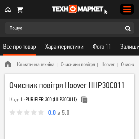
Все про товар
Характеристики
Фото
11
Залиши
Кліматична техніка
Очисники повітря
Hoover
Очисник 
Очисник повітря Hoover HHP30C011
Код:
H-PURIFIER 300 (HHP30C011)
0.0
з 5.0