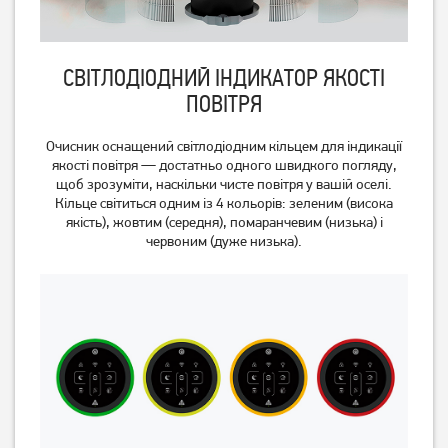
СВІТЛОДІОДНИЙ ІНДИКАТОР ЯКОСТІ
ПОВІТРЯ
Очисник оснащений світлодіодним кільцем для індикації
якості повітря — достатньо одного швидкого погляду,
щоб зрозуміти, наскільки чисте повітря у вашій оселі.
Кільце світиться одним із 4 кольорів: зеленим (висока
якість), жовтим (середня), помаранчевим (низька) і
Очищувач повітря
Очищувач повітря
червоним (дуже низька).
Electrolux PA91-404GY
Electrolux PA91-604DG
Немає в наявності
Немає в наявності