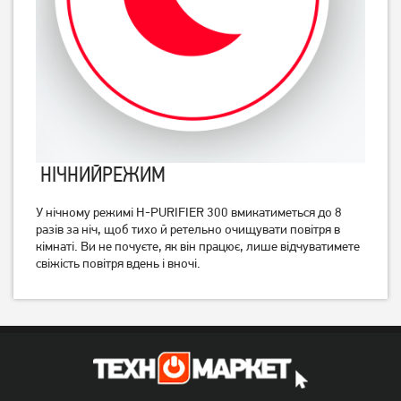
НІЧНИЙРЕЖИМ
У нічному режимі H-PURIFIER 300 вмикатиметься до 8
разів за ніч, щоб тихо й ретельно очищувати повітря в
кімнаті. Ви не почуєте, як він працює, лише відчуватимете
свіжість повітря вдень і вночі.