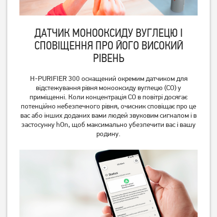
ДАТЧИК МОНООКСИДУ ВУГЛЕЦЮ І
СПОВІЩЕННЯ ПРО ЙОГО ВИСОКИЙ
РІВЕНЬ
H-PURIFIER 300 оснащений окремим датчиком для
відстежування рівня монооксиду вуглецю (CO) у
приміщенні. Коли концентрація CO в повітрі досягає
потенційно небезпечного рівня, очисник сповіщає про це
вас або інших доданих вами людей звуковим сигналом і в
застосунку hOn, щоб максимально убезпечити вас і вашу
родину.