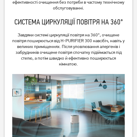
ефективності очищення без потреби в частому технічному
обслуговуванні.
СИСТЕМА ЦИРКУЛЯЦІЇ ПОВІТРЯ НА 360°
Завдяки системі циркуляції повітря на 360°, очищене
повітря поширюється від H-PURIFIER 300 навсібіч, навіть у
великих приміщеннях. Після уловлювання алергенів і
забрудників очищене повітря спочатку підіймається під
Очищувач повітря Philips
Очисник повітря Esperanza
стелю, а потім швидко й ефективно поширюється
AC4550/50
Air Purifier EHP001
кімнатою.
Немає в наявності
Немає в наявності