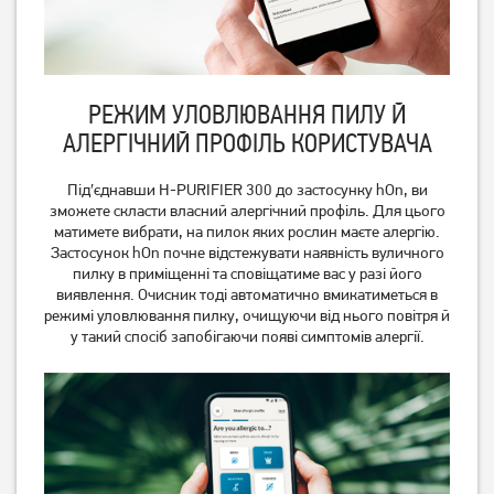
РЕЖИМ УЛОВЛЮВАННЯ ПИЛУ Й
АЛЕРГІЧНИЙ ПРОФІЛЬ КОРИСТУВАЧА
Під′єднавши H-PURIFIER 300 до застосунку hOn, ви
зможете скласти власний алергічний профіль. Для цього
матимете вибрати, на пилок яких рослин маєте алергію.
Застосунок hOn почне відстежувати наявність вуличного
пилку в приміщенні та сповіщатиме вас у разі його
виявлення. Очисник тоді автоматично вмикатиметься в
режимі уловлювання пилку, очищуючи від нього повітря й
у такий спосіб запобігаючи появі симптомів алергії.