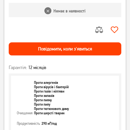
Немає в наявності
Повiдомити, коли з'явиться
Гарантія:
12 місяців
Проти алергенів
Проти вірусів і бактерій
Проти газів і кіптяви
Проти запахів
Проти пилку
Проти пилу
Проти тютюнового диму
Очищення
Проти шерсті тварин
Продуктивність
290 м³/год