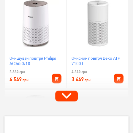
Очищувач повітря Philips
Очисник повітря Beko ATP
AC0650/10
7100 I
5 689
грн
4 319
грн
4 549
3 449
грн
грн