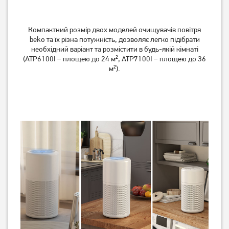
Очищувач повітря
Очищувач повітря
Компактний розмір двох моделей очищувачів повітря
Electrolux EPO50571SW
Electrolux EPO50351SW
beko та їх різна потужність, дозволяє легко підібрати
необхідний варіант та розмістити в будь-якій кімнаті
(ATP6100I – площею до 24 м², ATP7100I – площею до 36
11 769
7 689
грн
грн
м²).
Немає в наявності
Немає в наявності