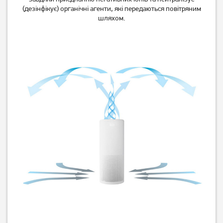
(дезінфікує) органічні агенти, які передаються повітряним
шляхом.
Очищувач повітря
Очищувач повітря
Electrolux EPO60771DG
Electrolux PA91-604DG
20 389
грн
Немає в наявності
Немає в наявності