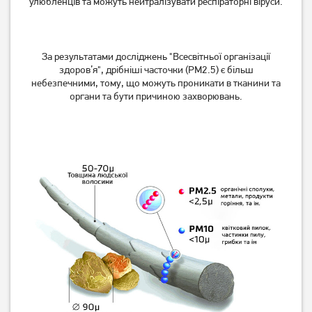
улюбленців та можуть нейтралізувати респіраторні віруси.
Немає в наявності
Немає в наявності
За результатами досліджень "Всесвітньої організації
здоров’я", дрібніші часточки (РМ2.5) є більш
небезпечними, тому, що можуть проникати в тканини та
органи та бути причиною захворювань.
Очищувач повітря Philips
Очищувач повітря Philips
AC3055/51
AC4550/50
Немає в наявності
Немає в наявності