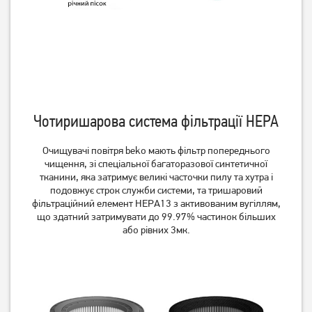
Очисник повітря Esperanza
Очищувач повітря Philips
Air Purifier EHP001
AC0850/11
Чотиришарова система фільтрації НЕРА
Немає в наявності
Немає в наявності
Очищувачі повітря beko мають фільтр попереднього
чищення, зі спеціальної багаторазової синтетичної
тканини, яка затримує великі часточки пилу та хутра і
подовжує строк служби системи, та тришаровий
фільтраційний елемент НЕРА13 з активованим вугіллям,
що здатний затримувати до 99.97% частинок більших
або рівних 3мк.
Очищувач повітря
Очищувач повітря