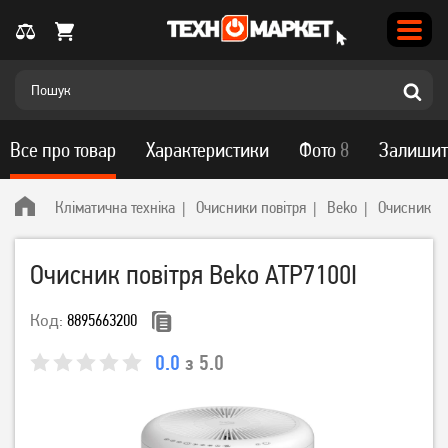
Все про товар
Характеристики
Фото
8
Залишит
Кліматична техніка
Очисники повітря
Beko
Очисник по
Очисник повітря Beko ATP7100I
Код:
8895663200
0.0
з 5.0