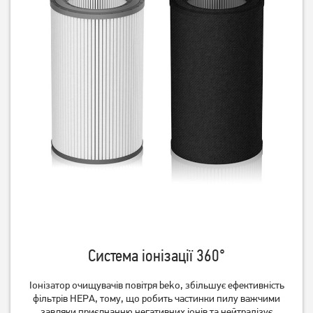
Electrolux FA31-201GY
Electrolux WA51-304WT
Немає в наявності
Немає в наявності
Очищувач повітря
Очищувач повітря
Electrolux WA71-305GY
Electrolux PA91-404GY
Система іонізації 360°
Немає в наявності
Немає в наявності
Іонізатор очищувачів повітря beko, збільшує ефективність
фільтрів НЕРА, тому, що робить частинки пилу важчими
завдяки приєднанню негативних іонів та нейтралізує