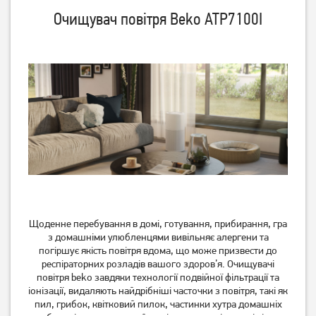
Очищувач повітря Beko ATP7100I
Очисник повітря Beko ATP
Очисник повітря Hoover
6100 I
HHP30C011
3 649
грн
2 919
грн
Немає в наявності
Щоденне перебування в домі, готування, прибирання, гра
з домашніми улюбленцями вивільняє алергени та
погіршує якість повітря вдома, що може призвести до
респіраторних розладів вашого здоров’я. Очищувачі
Очищувач повітря Philips
Очищувач повітря Philips
повітря beko завдяки технології подвійної фільтрації та
AC0820/10
AC2959/53
іонізації, видаляють найдрібніші часточки з повітря, такі як
пил, грибок, квітковий пилок, частинки хутра домашніх