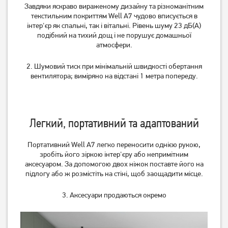
Завдяки яскраво вираженому дизайну та різноманітним
текстильним покриттям Well A7 чудово вписується в
інтер'єр як спальні, так і вітальні. Рівень шуму 23 дБ(А)
подібний на тихий дощ і не порушує домашньої
атмосфери.
2. Шумовий тиск при мінімальній швидкості обертання
вентилятора; виміряно на відстані 1 метра попереду.
Очисник повітря Esperanza
Очищувач повітря Philips
Легкий, портативний та адаптований
Air Purifier EHP001
AC0850/11
Портативний Well A7 легко переносити однією рукою,
зробіть його зіркою інтер'єру або непримітним
Немає в наявності
Немає в наявності
аксесуаром. За допомогою двох ніжок поставте його на
підлогу або ж розмістіть на стіні, щоб заощадити місце.
3. Аксесуари продаються окремо