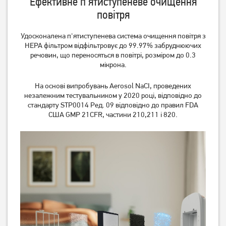
Ефективне п'ятиступеневе очищення
повітря
Немає в наявності
Немає в наявності
Удосконалена п'ятиступенева система очищення повітря з
HEPA фільтром відфільтровує до 99.97% забруднюючих
речовин, що переносяться в повітрі, розміром до 0.3
мікрона.
На основі випробувань Aerosol NaCI, проведених
незалежним тестувальником у 2020 році, відповідно до
стандарту STP0014 Ред. 09 відповідно до правил FDA
США GMP 21CFR, частини 210,211 і 820.
Очищувач повітря
Очисник повітря Beko
Electrolux EPO60771DG
ATP7100I
20 389
грн
Немає в наявності
Немає в наявності