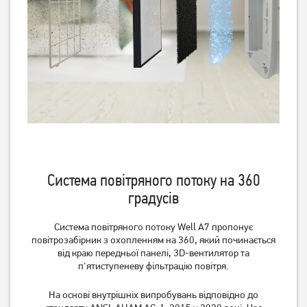
Очищувач повітря
Очищувач повітря
Electrolux EPO50571SW
Electrolux EPO50351SW
11 769
7 689
грн
грн
Немає в наявності
Немає в наявності
Система повітряного потоку на 360
градусів
Система повітряного потоку Well A7 пропонує
повітрозабірник з охопленням на 360, який починається
від краю передньої панелі, 3D-вентилятор та
п'ятиступеневу фільтрацію повітря.
На основі внутрішніх випробувань відповідно до