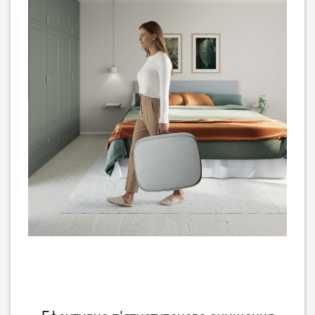
Очищувач повітря
Очищувач повітря
Electrolux FA31-201GY
Electrolux WA51-304WT
Немає в наявності
Немає в наявності
Очищувач повітря
Очищувач повітря
Electrolux PA91-404GY
Electrolux PA91-604DG