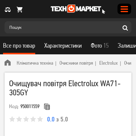
Все про товар
Характеристики
Фото
15
Залиши
Кліматична техніка
Очисники повітря
Electrolux
Очищу
Очищувач повітря Electrolux WA71-
305GY
Код:
950011559
0.0
з 5.0