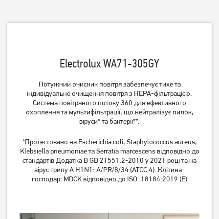
Electrolux WA71-305GY
Очисник повітря Beko ATP
Очисник повітря Hoover
Потужний очисник повітря забезпечує тихе та
6100 I
HHP30C011
індивідуальне очищення повітря з HEPA-фільтрацією.
Система повітряного потоку 360 для ефективного
3 649
грн
охоплення та мультифільтрації, що нейтралізує пилок,
2 919
грн
віруси* та бактерії**.
Немає в наявності
*Протестовано на Escherichia coli, Staphylococcus aureus,
Klebsiella pneumoniae та Serratia marcescens відповідно до
стандартів Додатка B GB 21551.2-2010 у 2021 році та на
вірус грипу A H1N1: A/PR/8/34 (ATCC 4). Клітина-
господар: MDCK відповідно до ISO. 18184:2019 (Е)