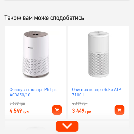
Також вам може сподобатись
Очищувач повітря Philips
Очисник повітря Beko ATP
AC0650/10
7100 I
5 689
грн
4 319
грн
4 549
3 449
грн
грн