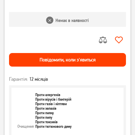
Немає в наявності
Повiдомити, коли з'явиться
Гарантія:
12 місяців
Проти алергенів
Проти вірусів і бактерій
Проти газів і кіптяви
Проти запахів
Проти пилку
Проти пилу
Проти токсинів
Очищення
Проти тютюнового диму