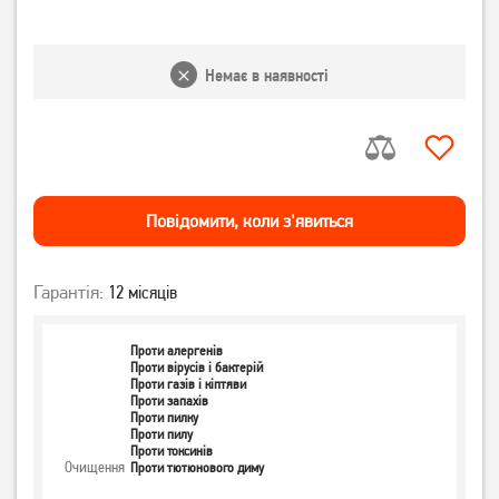
Немає в наявності
Повiдомити, коли з'явиться
Гарантія:
12 місяців
Проти алергенів
Проти вірусів і бактерій
Проти газів і кіптяви
Проти запахів
Проти пилку
Проти пилу
Проти токсинів
Очищення
Проти тютюнового диму