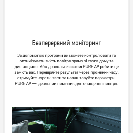
Очищувач повітря
Очищувач повітря
Electrolux FA31-201GY
Electrolux WA51-304WT
Безперервний моніторинг
Немає в наявності
Немає в наявності
За допомогою програми ви можете контролювати та
оптимізувати якість повітря прямо зі свого дому та
дистанційно. Або дозвольте системі PURE A9 робити це
замість вас. Перевіряйте результат через проміжки часу,
отримуйте короткі звіти та налаштовуйте параметри.
PURE A9 — ідеальний помічник для очищення повітря.
Очищувач повітря
Очищувач повітря
Electrolux WA71-305GY
Electrolux PA91-404GY