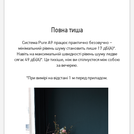
Повна тиша
Система Pure A9 працює практично беззвучно –
мінімальний рівень шуму становить лише 17 дБ(А)*.
Навіть на максимальній швидкості рівень шуму ледве
сягає 49 дБ(А)*. Це тихіше, ніж ви спілкуєтеся між собою
за вечерею.
*При вимірі на відстані 1 м перед приладом.