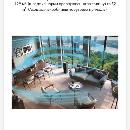
129 м² (шведські норми провітрювання за годину) та 52
м² (Асоціація виробників побутових приладів).
Очищувач повітря
Очищувач повітря
Electrolux EPO50571SW
Electrolux EPO50351SW
11 769
7 689
грн
грн
Немає в наявності
Немає в наявності