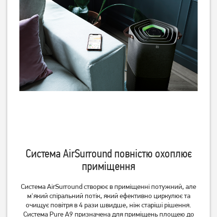
Немає в наявності
Немає в наявності
Очищувач повітря
Очисник повітря Beko
Electrolux EPO60771DG
ATP7100I
Система AirSurround повністю охоплює
20 389
грн
приміщення
Немає в наявності
Немає в наявності
Система AirSurround створює в приміщенні потужний, але
м'який спіральний потік, який ефективно циркулює та
очищує повітря в 4 рази швидше, ніж старіші рішення.
Система Pure A9 призначена для приміщень площею до