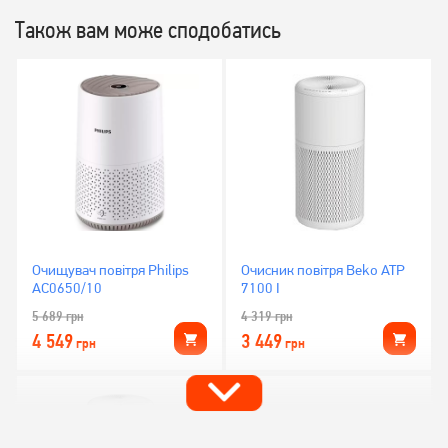
Також вам може сподобатись
Очищувач повітря Philips
Очисник повітря Beko ATP
AC0650/10
7100 I
5 689
грн
4 319
грн
4 549
3 449
грн
грн