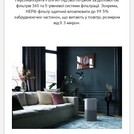
фільтрів 360 та 5-рівневої системи фільтрації. Зокрема,
HEPA-фільтр здатний вловлювати до 99.5%
забруднюючих частинок, що витають у повітрі, розміром
від 0.3 мікрон.
Очисник повітря Esperanza
Очищувач повітря Philips
Air Purifier EHP001
AC0850/11
Немає в наявності
Немає в наявності