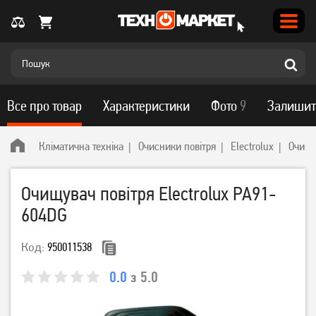
Все про товар
Характеристики
Фото
9
Залишит
Кліматична техніка
Очисники повітря
Electrolux
Очищу
Очищувач повітря Electrolux PA91-
604DG
Код:
950011538
0.0
з 5.0