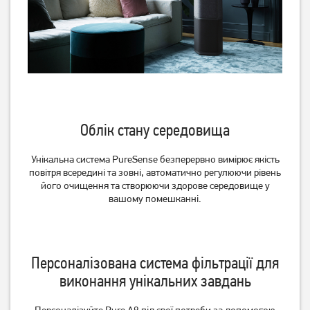
Очищувач повітря Philips
Очищувач повітря Philips
AC0820/10
AC2959/53
Немає в наявності
Немає в наявності
Облік стану середовища
Унікальна система PureSense безперервно вимірює якість
повітря всередині та зовні, автоматично регулюючи рівень
його очищення та створюючи здорове середовище у
вашому помешканні.
Очищувач повітря Philips
Очищувач повітря Philips
AC3055/51
AC4550/50
Персоналізована система фільтрації для
виконання унікальних завдань
Немає в наявності
Немає в наявності
Персоналізуйте Pure A9 під свої потреби за допомогою