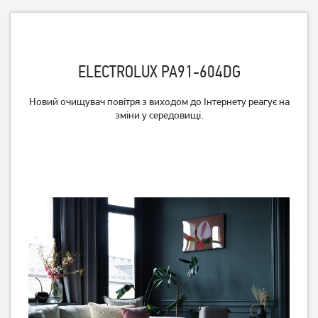
ELECTROLUX PA91-604DG
Очисник повітря Beko ATP
Очисник повітря Hoover
Новий очищувач повітря з виходом до Інтернету реагує на
6100 I
HHP30C011
зміни у середовищі.
3 649
грн
2 919
грн
Немає в наявності