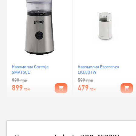
Кавомолка Gorenje
Кавомолка Esperanza
SMK150E
EKC001W
999
грн
599
грн
899
479
грн
грн