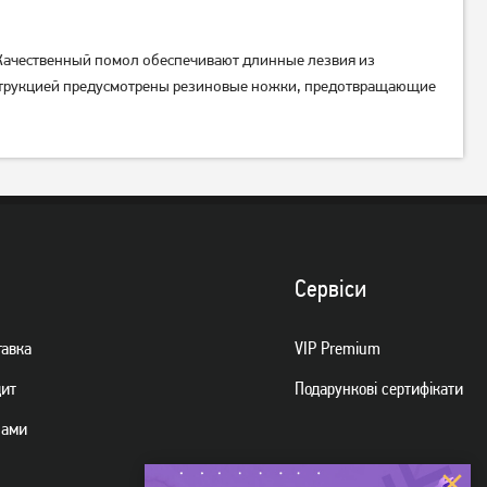
 Качественный помол обеспечивают длинные лезвия из
нструкцией предусмотрены резиновые ножки, предотвращающие
Кавомолка Vimar VCG-237B
Кавомолка MPM MMK-06M
839
грн
669
грн
Немає в наявності
Сервiси
тавка
VIP Premium
дит
Подарункові сертифікати
нами