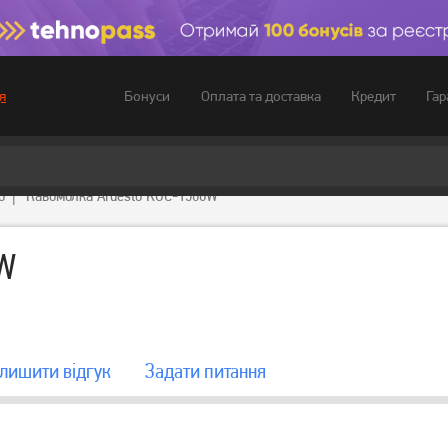
Бонуси
Оплата та доставка
Кредит
Гар
я
o
Кавомолка Ardesto KGC-1508W
8W
лишити вiдгук
Задати питання