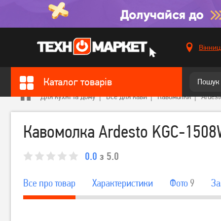
Вінниц
Каталог товарів
Для кухні та дому
Все для кави
Кавомолки
Ardest
Кавомолка Ardesto KGC-150
0.0
з 5.0
Все про товар
Характеристики
Фото
9
За