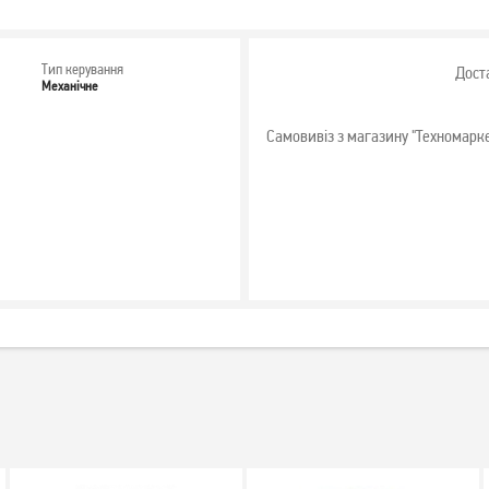
Тип керування
Дост
Механічне
Самовивіз з магазину "Техномарк