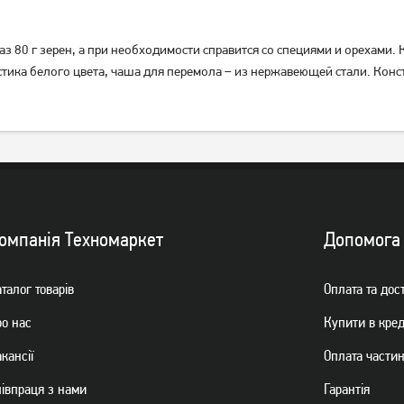
 80 г зерен, а при необходимости справится со специями и орехами.
стика белого цвета, чаша для перемола – из нержавеющей стали. Ко
Кавомолка Ardesto WCG-
Кавомолка Magio MG-205
8301
1 089
грн
719
грн
869
569
грн
грн
омпанiя Техномаркет
Допомога
талог товарiв
Оплата та дос
ро нас
Купити в кре
кансії
Оплата части
пiвпраця з нами
Гарантiя