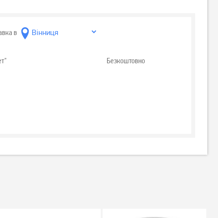
авка в
ет"
Безкоштовно