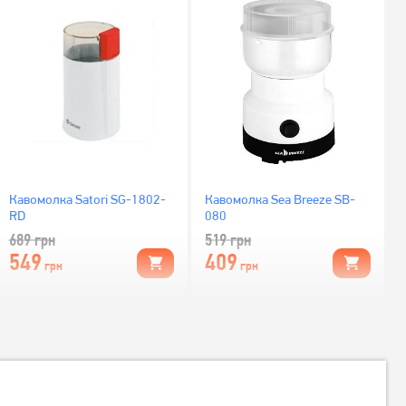
Кавомолка Satori SG-1802-
Кавомолка Sea Breeze SB-
RD
080
689
грн
519
грн
549
409
грн
грн