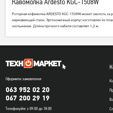
Кавомолка Ardesto KGC-1508W
Роторная кофемолка ARDESTO KGC-1508W может смолоть за раз
нержавеющей стали. Эргономичный корпус изготовлен из пла
скольжение. Длина прочного кабеля составляет 1,2 м.
Кавомолка Sea Breeze SB-
Кавомолка Vimar VCG-239G
081
449
грн
839
грн
359
669
грн
грн
К
Оформити замовлення
Ка
063 952 02 20
П
067 200 29 19
Ва
Телефонуйте з 09:00 до 18:00
С