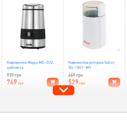
Кавомолка Magio MG-202,
Кавомолка роторна Satori
срібляста
SG-1801-WT
939
грн
669
грн
749
529
грн
грн