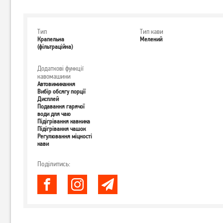
Тип
Тип кави
Крапельна
Мелений
(фільтраційна)
Додаткові функції
кавомашини
Автовимикання
Вибір обсягу порції
Дисплей
Подавання гарячої
води для чаю
Підігрівання кавника
Підігрівання чашок
Регулювання міцності
кави
Поділитись: