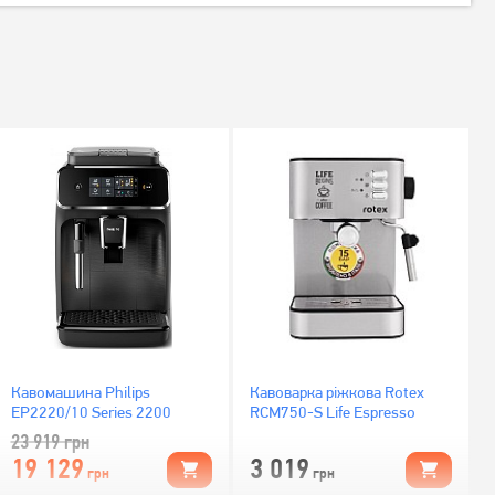
Кавомашина Philips
Кавоварка ріжкова Rotex
EP2220/10 Series 2200
RCM750-S Life Espresso
23 919
грн
19 129
3 019
грн
грн