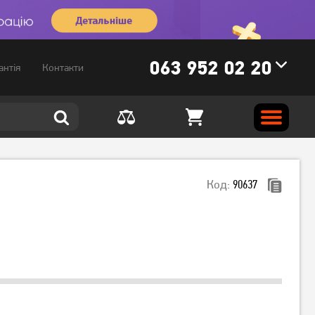
063 952 02 20
антія
Контакти
Код:
90637