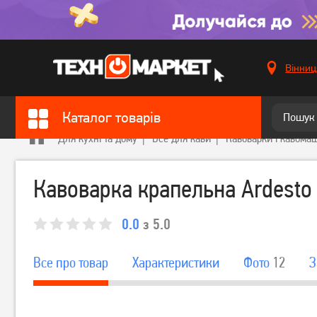
Вінниц
Каталог товарів
Для кухні та дому
Все для кави
Кавоварки і кавома
Кавоварка крапельна Ardesto
0.0
з 5.0
Все про товар
Характеристики
Фото
12
З