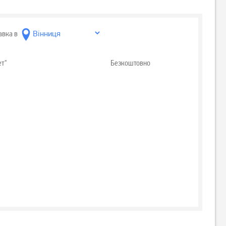
авка в
ет"
Безкоштовно