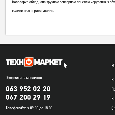
Кавоварка обладнана зручною сенсорною панеллю керування з вбу
години після приготування.
Кавомашина Saeco
Кавомашина Saeco
GranAroma Deluxe
GranAroma Deluxe
SM6480/00
SM6585/00
45 439
грн
50 229
грн
36 349
40 179
грн
грн
К
Оформити замовлення
Ка
063 952 02 20
П
067 200 29 19
Ва
Телефонуйте з 09:00 до 18:00
С