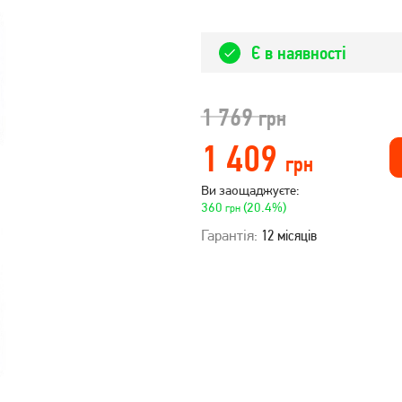
Є в наявності
1 769
грн
1 409
грн
Ви заощаджуєте:
360
(20.4%)
грн
Гарантія:
12 місяців