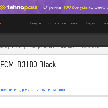
Бонуси
Оплата та доставка
Кредит
Гар
я
шини
Ardesto
Кавоварка крапельна Ardesto FCM-D3100 Black
 FCM-D3100 Black
алишити вiдгук
Задати питання