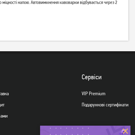
 міцності напою. Автовимкнення кавоварки відбувається через 2
Кавоварка крапельна
Кавоварка крапельна
Ardesto FCM-D17WG
Ardesto FCM-D2100 Black
1 079
грн
1 089
грн
859
869
грн
грн
Сервiси
тавка
VIP Premium
дит
Подарункові сертифікати
нами