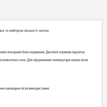
ика та вибором міцності напою.
ваний сенсорний блок керування. Дисплей отримав підсвітку
росилікатного скла. Для підтримання температури напою після
Кавоварка Tefal CM693110
Кавоварка крапельна Philips
HD5120/00
4 149
грн
4 589
грн
3 319
3 669
грн
грн
ння кавоварки після використання.