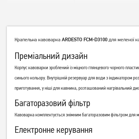
Крапельна кавоварка
ARDESTO FCM-D3100
для меленої ка
Преміальний дизайн
Корпус кавоварки зроблений із міцного глянцевого чорного пластик
синього кольору. Внутрішній резервуар для води з індикатором роз
Кавоварка ріжкова Rotex
Кавоварка крапельна Zelmer
RCM850-S Power Espresso
ZCM1200
приготування, у ніші для кавника, розташований нагрівальний ди
Багаторазовий фільтр
Немає в наявності
Немає в наявності
Кавоварка комплектується знімним багаторазовим фільтром для ме
Електронне керування