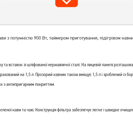
ви з потужністю 900 Вт, таймером приготування, підігрівом кавн
у та вставок зі шліфованої нержавіючої сталі. На лицевій панелі розташо
рахований на 1,5 л. Прозорий кавник також вміщує 1,5 л і зроблений із бо
Кавоварка крапельна Philips
Кавоварка Tefal CM290838
HD7432/20
ск з антипригарним покриттям.
2 519
грн
2 839
грн
2 009
2 269
грн
грн
леної кави та чаю. Конструкція фільтра забезпечує легке і швидке очище