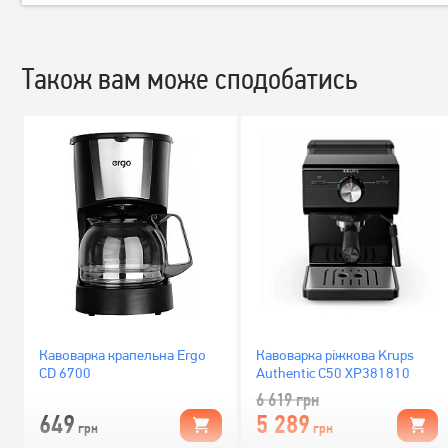
Також вам може сподобатись
Кавоварка крапельна Ergo
Кавоварка ріжкова Krups
СD 6700
Authentic C50 XP381810
6 619
грн
649
5 289
грн
грн