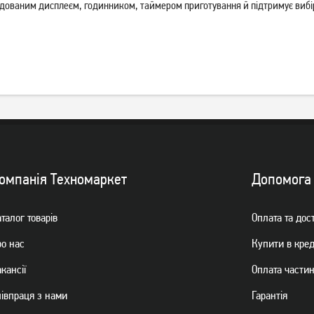
дованим дисплеєм, годинником, таймером приготування й підтримує вибір
Кавоварка ріжкова Rotex
Кавомашина Philips
RCM650-S Good Espresso
EP0820/00
20 999
грн
2 979
13 999
грн
грн
омпанiя Техномаркет
Допомога
талог товарiв
Оплата та дос
ро нас
Купити в кре
кансії
Оплата части
пiвпраця з нами
Гарантiя