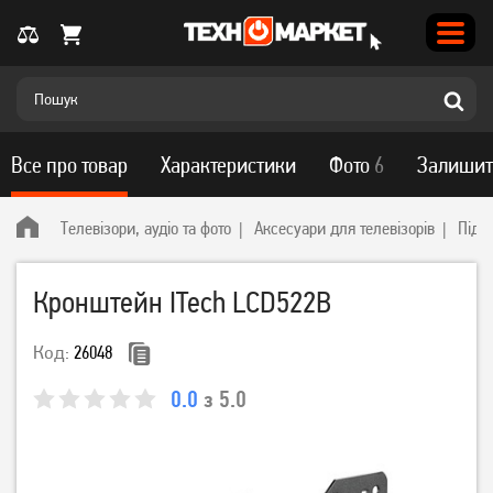
Все про товар
Характеристики
Фото
6
Залишит
Телевізори, аудіо та фото
Аксесуари для телевізорів
Підс
Кронштейн ITech LCD522B
Код:
26048
0.0
з 5.0