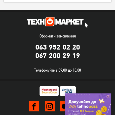
Оформити замовлення
063 952 02 20
Кронштейн ITech PTRB49
Кронштейн ElectricLight
067 200 29 19
КБ-60М
Телефонуйте з 09:00 до 18:00
1 449
379
грн
грн