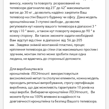
виносу, нахилу та повороту
розрахований на
Кронштейн ITech PB2T
Кронштейн ITech PB4T
телевізори
діагоналлю від 23” до 42”
максимальною
вагою
до 30 кг
, дозволить надійно закріпити Ваш
телевізор на стіні Вашого будинку чи офісу.
Дана модель
379
кронштейна має
3 ступені свободи
539
, дозволяє
грн
грн
регулювати
кут нахилу
вашого телевізора в діапазоні 3
°
вгору і 10 ° вниз
, а також
кут повороту екрана до 90 ° в
кожну сторону
.
Ви також зможете задати необхідний
Вам
відступ від стіни
в діапазоні
від
56 до 205
мм
.
Завдяки
знімній монтажній пластині
, процес
кріплення телевізора до стіни стає максимально простим і
зручним, монтаж легко може зробити лише одна
людина, не вдаючись до сторонньої допомоги.
Для виробництва всіх
кронштейнів
iTECHmount
використовується
високоякісний метал та сполучні елементи, кожна модель
Кронштейн ITech PTRB-77
Кронштейн ITech PTRB44
проходить ретельні випробування, строгу сертифікацію
виробника, що дає можливість
гарантувати 10 років
на
наші вироби.
Вибираючи кронштейни
iTECHmount
,
Ви
можете бути на 100% впевнені в надійності та
3 199
1 249
грн
грн
довговічності кронштейна та безпеці Вашого телевізора.