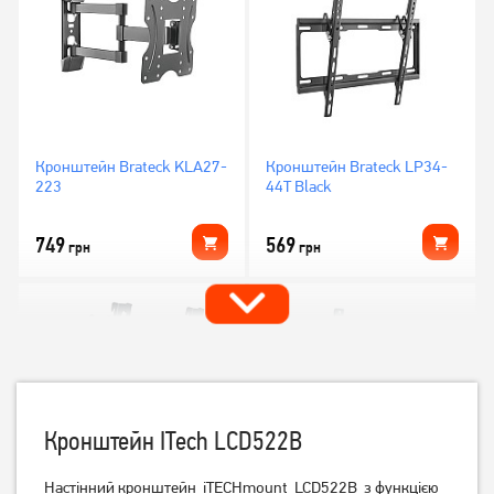
Кронштейн Brateck KLA27-
Кронштейн Brateck LP34-
223
44T Black
749
569
грн
грн
Кронштейн ITech LCD522B
Настінний кронштейн
iTECHmount
LCD522B
з функцією