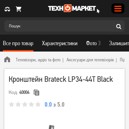
Все про товар
Характеристики
Фото
3
Залишит
Телевізори, аудіо та фото
Аксесуари для телевізорів
Підс
Кронштейн Brateck LP34-44T Black
Код:
40004
0.0
з 5.0