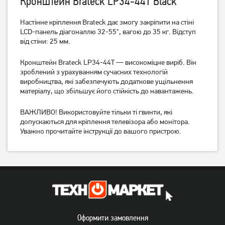
Кронштейн Brateck LP34-44T Black
Настінне кріплення Brateck дає змогу закріпити на стіні
LCD-панель діагоналлю 32-55", вагою до 35 кг. Відступ
Кронштейн ITech PB2T
Кронштейн ITech PB4T
від стіни: 25 мм.
Кронштейн Brateck LP34-44T — високоміцне виріб. Він
379
539
зроблений з урахуванням сучасних технологій
грн
грн
виробництва, які забезпечують додаткове ущільнення
матеріалу, що збільшує його стійкість до навантажень.
ВАЖЛИВО! Використовуйте тільки ті гвинти, які
допускаються для кріплення телевізора або монітора.
Уважно прочитайте інструкції до вашого пристрою.
Кронштейн ITech PTRB-77
Кронштейн ITech PTRB44
Оформити замовлення