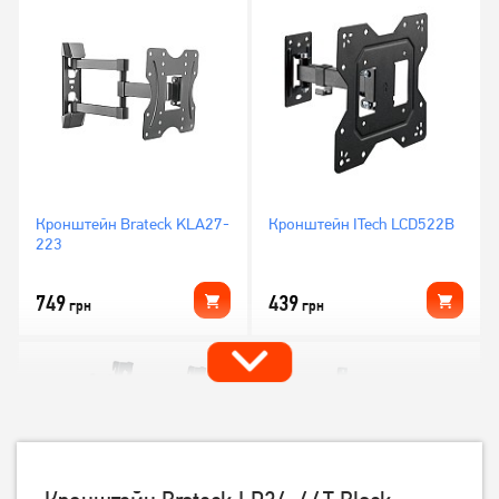
Кронштейн Brateck KLA27-
Кронштейн ITech LCD522B
223
749
439
грн
грн