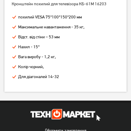
Кронштейн похилий для телевізора КБ-61М 16203
Кронштейн ITech LCD522B
Кронштейн ITech PB2T
похилий VESA 75*100*150*200 мм
439
379
грн
грн
Максимальне навантаження - 35 кг,
Відст.
від стіни – 53 мм
Нахил - 15°
Вага виробу - 1,2 кг,
Колір чорний,
Для діагоналей 14-32
Кронштейн ITech PB4T
Кронштейн ITech PTRB-77
539
3 199
грн
грн
Оформити замовлення