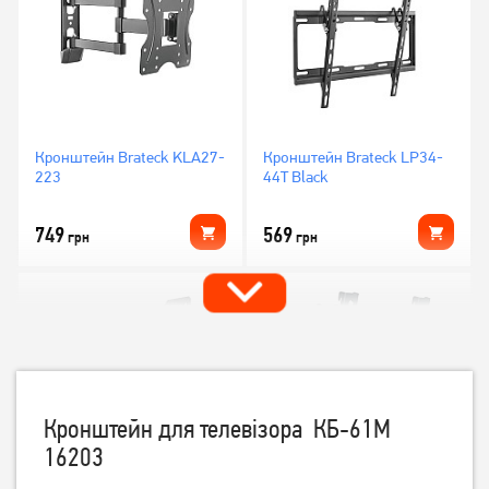
Кронштейн Brateck KLA27-
Кронштейн Brateck LP34-
223
44T Black
749
569
грн
грн
Кронштейн для телевізора КБ-61М
16203