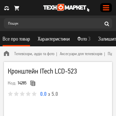
Все про товар
Характеристики
Фото
3
Залишит
Телевізори, аудіо та фото
Аксесуари для телевізорів
Підс
Кронштейн ITech LCD-523
Код:
14285
0.0
з 5.0