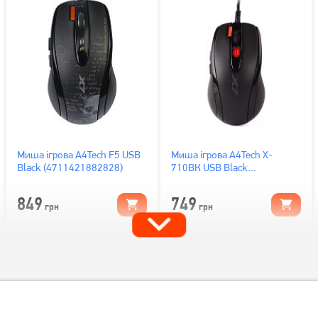
Миша ігрова A4Tech F5 USB
Миша ігрова A4Tech X-
Black (4711421882828)
710BК USB Black
(4711421757874)
849
749
грн
грн