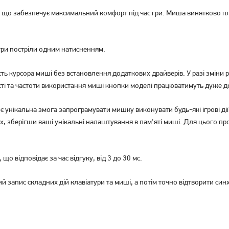
що забезпечує максимальний комфорт під час гри. Миша винятково пла
 три постріли одним натисненням.
Миша ігрова A4Tech Bloody
Миша A4Tech X89 USB Black
W70 Max USB Stone Black
сть курсора миші без встановлення додаткових драйверів. У разі зміни
(4711421955348)
ості та частоти використання миші кнопки моделі працюватимуть дуже д
1 329
749
грн
грн
 унікальна змога запрограмувати мишку виконувати будь-які ігрові дії 
х, зберігши ваші унікальні налаштування в пам'яті миші. Для цього пр
о відповідає за час відгуку, від 3 до 30 мс.
 запис складних дій клавіатури та миші, а потім точно відтворити син