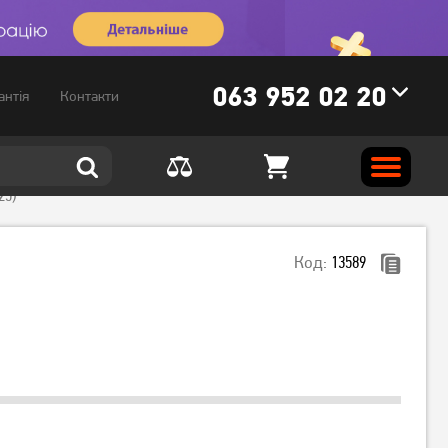
063 952 02 20
антія
Контакти
25)
Код:
13589