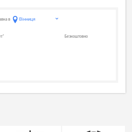
авка в
ет"
Безкоштовно