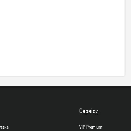
Миша ігрова A4Tech Bloody
Миша ігрова A4Tech Bloody
W60 Max Stone Black
W70 Max USB Punk Yellow
1 449
грн
1 479
грн
1 159
1 179
грн
грн
Сервiси
тавка
VIP Premium