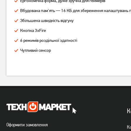
Ергономічна форма, дуже зручна для геймерів
Миша ігрова A4Tech X-
Ігрова миша Jedel CP79
710MK Black
Black
Вбудована пам'ять — 16 КБ для збереження налаштувань п
299
грн
Збільшена швидкість відгуку
749
239
грн
грн
Кнопка 3xFire
6 режимів роздільної здатності
Чутливий сенсор
К
Оформити замовлення
Ка