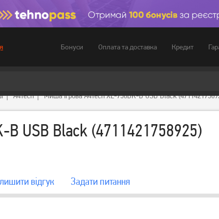
Бонуси
Оплата та доставка
Кредит
Гар
я
і
A4Tech
Миша ігрова A4Tech XL-750BK-B USB Black (47114217589
-B USB Black (4711421758925)
лишити вiдгук
Задати питання