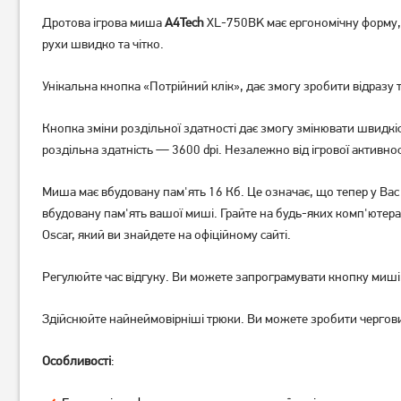
Дротова ігрова миша
A4Tech
ХL-750BK має ергономічну форму, 
рухи швидко та чітко.
Унікальна кнопка «Потрійний клік», дає змогу зробити відразу
Миша A4Tech X-718BK USB
Миша ігрова A4Tech Bloody
Black (4711421758994)
ES5 USB Stone Black
Кнопка зміни роздільної здатності дає змогу змінювати швидкі
(4711421979351)
роздільна здатність — 3600 dpi. Незалежно від ігрової активн
779
719
грн
грн
Миша має вбудовану пам'ять 16 Кб. Це означає, що тепер у Вас є
вбудовану пам'ять вашої миші. Грайте на будь-яких комп'ютера
Oscar, який ви знайдете на офіційному сайті.
Регулюйте час відгуку. Ви можете запрограмувати кнопку миші, щ
Здійснюйте найнеймовірніші трюки. Ви можете зробити черговий
Особливості
: