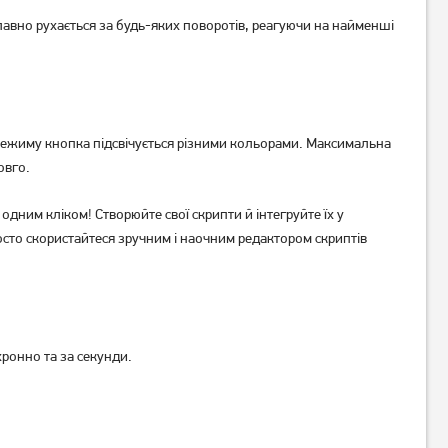
вно рухається за будь-яких поворотів, реагуючи на найменші
Миша ігрова A4Tech Bloody
Миша ігрова A4Tech Bloody
R80 Plus Skull
W70 Max Punk Yellow
 режиму кнопка підсвічується різними кольорами. Максимальна
овго.
1 549
1 329
грн
грн
одним кліком! Створюйте свої скрипти й інтегруйте їх у
осто скористайтеся зручним і наочним редактором скриптів
хронно та за секунди.