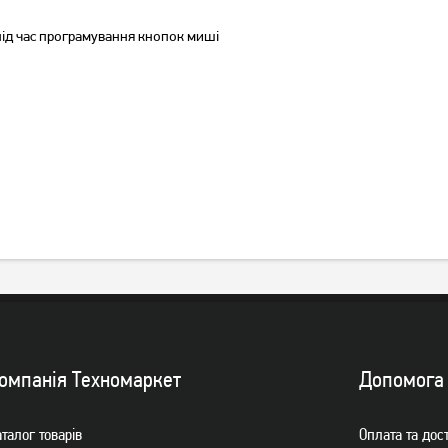
Ігрові миша Jedel M66-USB
Миша ігрова A4Tech Bloody
BLACK
A60A Black USB
ід час програмування кнопок миші
229
грн
1 319
грн
179
1 049
грн
грн
омпанiя Техномаркет
Допомога
талог товарiв
Оплата та дос