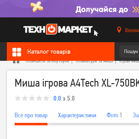
Вінниц
Каталог товарів
Планшети та ноутбуки
Клавіатури та миші
Ігрові миш
Миша ігрова A4Tech XL-750BK
0.0
з 5.0
Все про товар
Характеристики
Фото
1
За