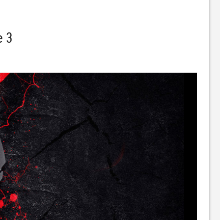
e 3
Миша A4Tech X89 USB Black
Миша ігрова A4Tech Bloody
R80 Plus Skull
749
1 549
грн
грн