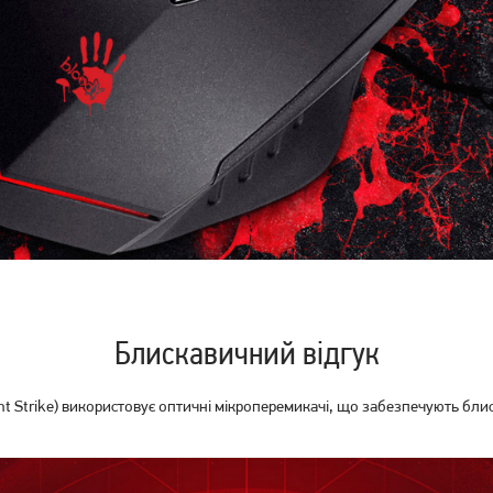
Ігрова миша Jedel CP79
Ігрові миша Jedel M66-USB
Black
BLACK
299
грн
229
грн
239
179
грн
грн
Блискавичний відгук
ht Strike) використовує оптичні мікроперемикачі, що забезпечують блис