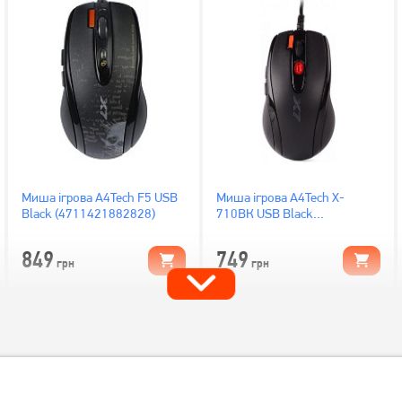
Миша ігрова A4Tech F5 USB
Миша ігрова A4Tech X-
Black (4711421882828)
710BК USB Black
(4711421757874)
849
749
грн
грн