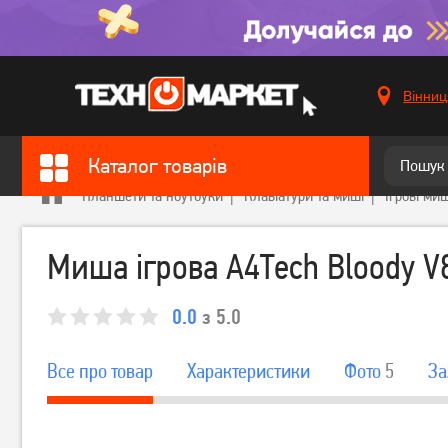
Вінниц
Каталог товарів
Планшети та ноутбуки
Клавіатури та миші
Ігрові миш
Миша ігрова A4Tech Bloody V
0.0
з 5.0
Все про товар
Характеристики
Фото
5
За