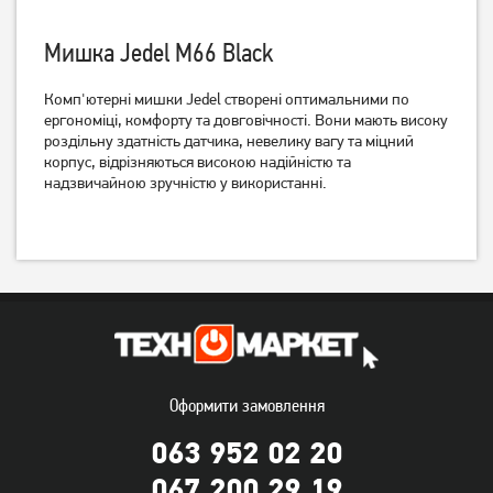
Мишка Jedel M66 Black
Миша ігрова A4Tech F5 USB
Миша ігрова A4Tech X-
Комп'ютерні мишки Jedel створені оптимальними по
Black (4711421882828)
710BК USB Black
ергономіці, комфорту та довговічності. Вони мають високу
(4711421757874)
роздільну здатність датчика, невелику вагу та міцний
корпус, відрізняються високою надійністю та
849
749
грн
грн
надзвичайною зручністю у використанні.
Оформити замовлення
063 952 02 20
Миша ігрова Logitech G102
Миша Gembird MUSGW-
Lightsync USB Black
6BL-01 Wireless Black
067 200 29 19