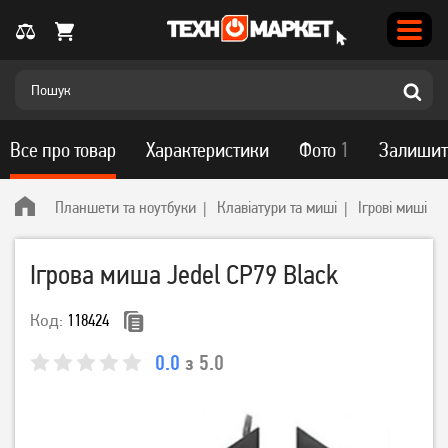
Все про товар
Характеристики
Фото
1
Залишит
Планшети та ноутбуки
Клавіатури та миші
Ігрові миші
Ігрова миша Jedel CP79 Black
Код:
118424
0.0
з 5.0