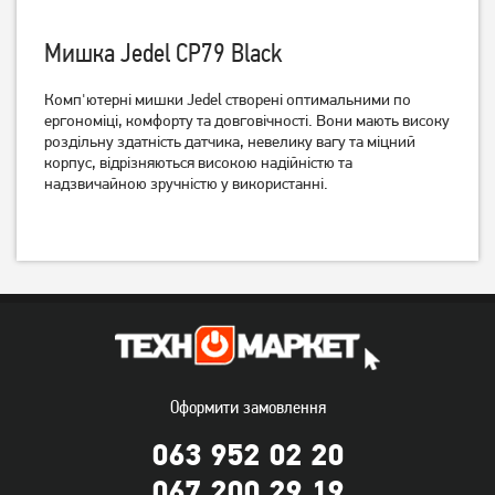
Мишка Jedel CP79 Black
Миша ігрова A4Tech F5 USB
Миша ігрова A4Tech X-
Комп'ютерні мишки Jedel створені оптимальними по
Black (4711421882828)
710BК USB Black
ергономіці, комфорту та довговічності. Вони мають високу
(4711421757874)
роздільну здатність датчика, невелику вагу та міцний
корпус, відрізняються високою надійністю та
849
749
грн
грн
надзвичайною зручністю у використанні.
Оформити замовлення
063 952 02 20
Миша ігрова Logitech G102
Миша Gembird MUSGW-
Lightsync USB Black
6BL-01 Wireless Black
067 200 29 19