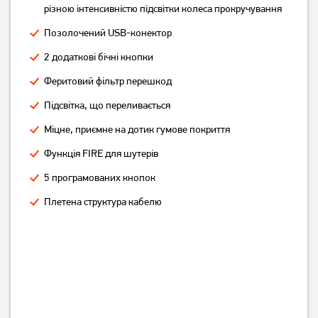
різною інтенсивністю підсвітки колеса прокручування
Позолочений USB-конектор
2 додаткові бічні кнопки
Феритовий фільтр перешкод
Підсвітка, що переливається
Міцне, приємне на дотик гумове покриття
Функція FIRE для шутерів
Миша ігрова A4Tech XL-
Миша A4Tech X-718BK USB
750BK-B USB Black
Black (4711421758994)
5 програмованих кнопок
(4711421758925)
Плетена структура кабелю
999
779
грн
грн