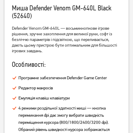
Миша Defender Venom GM-640L Black
Миша ігрова A4Tech F5 USB
Миша ігрова A4Tech X-
(52640)
Black (4711421882828)
710BК USB Black
(4711421757874)
Defender Venom GM-640L — восьмикнопкове ігрове
849
749
грн
грн
рішення, зручне захоплення для великої руки, софт із
безліччю параметрів і підсвіткою, що переливається,
дають цьому пристрою бути оптимальним для більшості
ігрових завдань.
Особливості:
Програмне забезпечення Defender Game Center
Редактор макросів
Емуляція клавіш клавіатури
Миша ігрова Logitech G102
Миша Gembird MUSGW-
4 режими роздільної здатності миші — кнопка
Lightsync USB Black
6BL-01 Wireless Black
перемикання dpi дає змогу вибрати швидкість
переміщення курсора (800/1800/2400/3200 dpi).
1 549
429
грн
грн
Обраний рівень швидкості курсора зображається