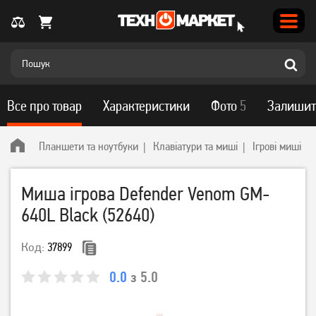
Все про товар
Характеристики
Фото
5
Залишит
Планшети та ноутбуки
Клавіатури та миші
Ігрові миші
Миша ігрова Defender Venom GM-
640L Black (52640)
Код:
37899
0.0
з 5.0