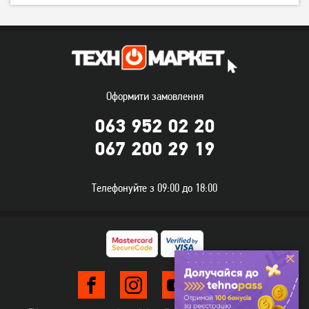
Миша ігрова A4Tech Bloody
Миша ігрова A4Tech Bloody
ES5 USB Stone Black
W70 Max USB Stone Black
(4711421979351)
(4711421955348)
Оформити замовлення
719
1 329
грн
грн
063 952 02 20
067 200 29 19
Телефонуйте з 09:00 до 18:00
Миша A4Tech X89 USB
Миша ігрова A4Tech Bloody
Black
R80 Plus Skull