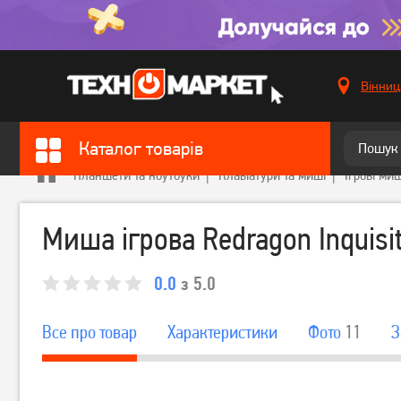
Вінниц
Каталог товарів
Планшети та ноутбуки
Клавіатури та миші
Ігрові миш
Миша ігрова Redragon Inquisit
0.0
з 5.0
Все про товар
Характеристики
Фото
11
З