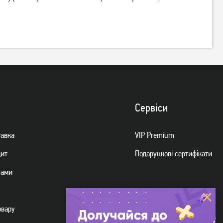
Сервiси
тавка
VIP Premium
дит
Подарункові сертифікати
нами
овару