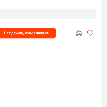
Повiдомити, коли з'явиться