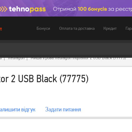
Бонуси
Оплата та доставка
Кредит
Гар
я
і
Redragon
Миша ігрова Redragon Inquisitor 2 USB Black (77775)
or 2 USB Black (77775)
алишити вiдгук
Задати питання