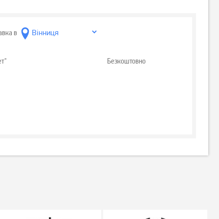
авка в
ет"
Безкоштовно