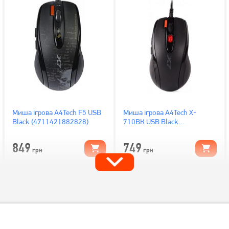
Миша ігрова A4Tech F5 USB
Миша ігрова A4Tech X-
Black (4711421882828)
710BК USB Black
(4711421757874)
849
749
грн
грн