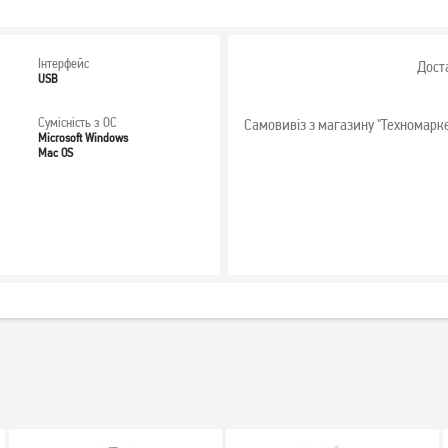
Інтерфейс
Дост
USB
Сумісність з ОС
Самовивіз з магазину "Техномарк
Microsoft Windows
Mac OS