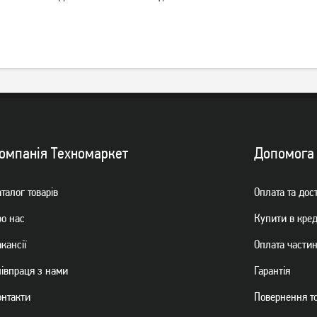
омпанiя Техномаркет
Допомога
талог товарiв
Оплата та дос
ро нас
Купити в кре
кансії
Оплата части
пiвпраця з нами
Гарантiя
онтакти
Повернення т