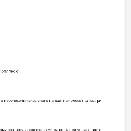
Миша ігрова A4Tech Bloody
Миша ігрова A4Tech Bloody
A60A Black USB
W60 Max Stone Black
1 319
грн
1 449
грн
1 049
1 159
грн
грн
ї опліткою
перенесення вказівного пальця на колесо під час гри
ьному розташуванню ніжок миша розташовується строго