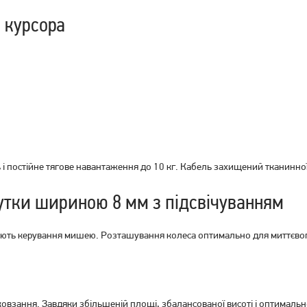
Ігрова миша Jedel CP79
Ігрові миша Jedel M66-USB
 курсора
Black
BLACK
299
грн
229
грн
239
179
грн
грн
і постійне тягове навантаження до 10 кг. Кабель захищений тканинно
утки шириною 8 мм з підсвічуванням
ть керування мишею. Розташування колеса оптимально для миттєвого 
ковзання. Завдяки збільшеній площі, збалансованої висоті і оптимал