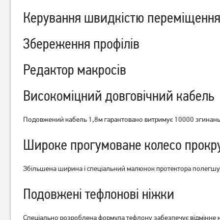
Миша ігрова A4Tech Bloody
Миша ігрова A4Tech X-
Керування швидкістю переміщення
W70 Max Punk Yellow
710MK Black
Збереження профілів
1 329
749
грн
грн
Редактор макросів
Високоміцний довговічний кабель
Подовжений кабель 1,8м гарантовано витримує 10000 згинань 
Широке прогумоване колесо прокр
Збільшена ширина і спеціальний малюнок протектора полегшую
Подовжені тефлонові ніжки
Спеціально розроблена формула тефлону забезпечує відмінне 