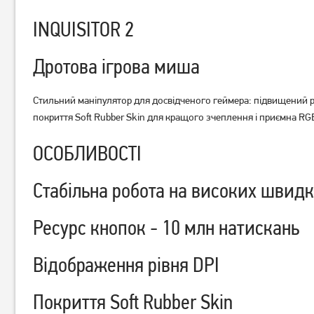
INQUISITOR 2
Дротова ігрова миша
Миша ігрова A4Tech XL-
Миша A4Tech X-718BK USB
750BK-B USB Black
Black (4711421758994)
Стильний маніпулятор для досвідченого геймера: підвищений р
(4711421758925)
покриття Soft Rubber Skin для кращого зчеплення і приємна RGB
999
779
грн
грн
ОСОБЛИВОСТІ
Стабільна робота на високих швидк
Ресурс кнопок - 10 млн натискань
Відображення рівня DPI
Покриття Soft Rubber Skin