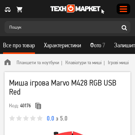
Все про товар
Характеристики
Фото
7
Залишит
Планшети та ноутбуки
Клавіатури та миші
Ігрові миші
Миша ігрова Marvo M428 RGB USB
Red
Код:
40176
0.0
з 5.0