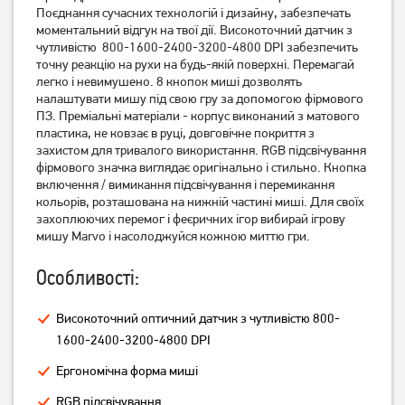
Поєднання сучасних технологій і дизайну, забезпечать
Миша ігрова A4Tech F5 USB
Миша ігрова A4Tech X-
моментальний відгук на твої дії. Високоточний датчик з
Black (4711421882828)
710BК USB Black
чутливістю 800-1600-2400-3200-4800 DPI забезпечить
(4711421757874)
точну реакцію на рухи на будь-якій поверхні. Перемагай
849
легко і невимушено. 8 кнопок миші дозволять
749
грн
грн
налаштувати мишу під свою гру за допомогою фірмового
ПЗ. Преміальні матеріали - корпус виконаний з матового
пластика, не ковзає в руці, довговічне покриття з
захистом для тривалого використання. RGB підсвічування
фірмового значка виглядає оригінально і стильно. Кнопка
включення / вимикання підсвічування і перемикання
кольорів, розташована на нижній частині миші. Для своїх
захоплюючих перемог і феєричних ігор вибирай ігрову
мишу Marvo і насолоджуйся кожною миттю гри.
Особливості:
Миша ігрова Logitech G102
Миша Gembird MUSGW-
Високоточний оптичний датчик з чутливістю 800-
Lightsync USB Black
6BL-01 Wireless Black
1600-2400-3200-4800 DPI
1 549
429
Ергономічна форма миші
грн
грн
RGB підсвічування