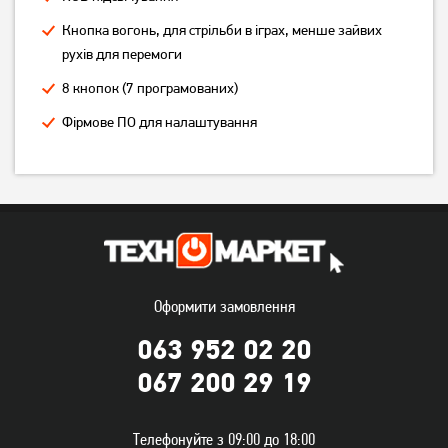
Кнопка вогонь, для стрільби в іграх, менше зайвих
рухів для перемоги
8 кнопок (7 програмованих)
Фірмове ПО для налаштування
Миша ігрова A4Tech XL-
Миша A4Tech X-718BK USB
750BK-B USB Black
Black (4711421758994)
(4711421758925)
999
779
грн
грн
Оформити замовлення
063 952 02 20
067 200 29 19
Телефонуйте з 09:00 до 18:00