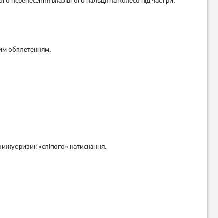
 перенесення вказівного пальця на колесо під час гри.
Миша ігрова A4Tech Bloody
Миша ігрова A4Tech Bloody
A60A Black USB
W60 Max Stone Black
1 319
грн
1 449
грн
1 049
1 159
грн
грн
ним обплетенням.
нижує ризик «сліпого» натискання.