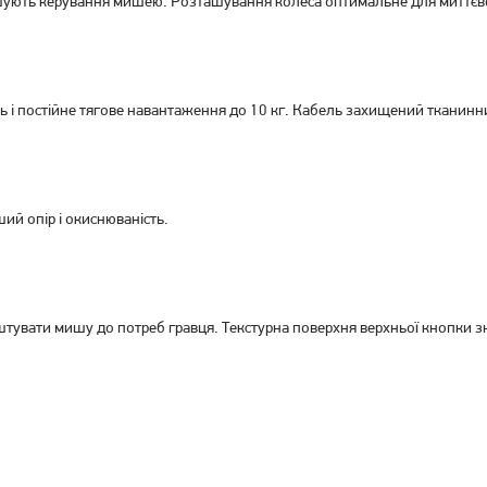
ють керування мишею. Розташування колеса оптимальне для миттєвого
Ігрова миша Jedel CP79
Ігрові миша Jedel M66-USB
Black
BLACK
299
грн
229
грн
239
179
грн
грн
ь і постійне тягове навантаження до 10 кг. Кабель захищений тканин
й опір і окиснюваність.
тувати мишу до потреб гравця. Текстурна поверхня верхньої кнопки з