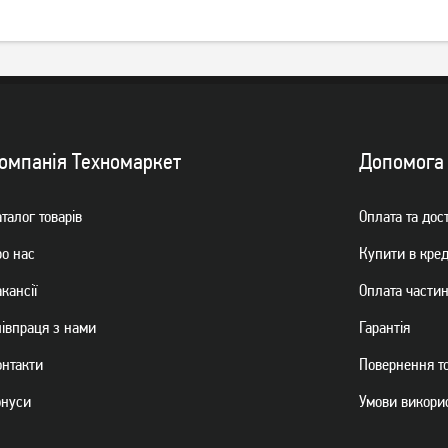
омпанiя Техномаркет
Допомога
талог товарiв
Оплата та дос
ро нас
Купити в кре
кансії
Оплата части
пiвпраця з нами
Гарантiя
онтакти
Повернення т
онуси
Умови викори