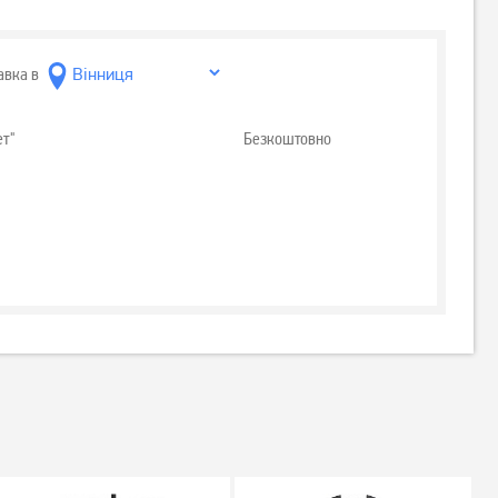
авка в
ет"
Безкоштовно