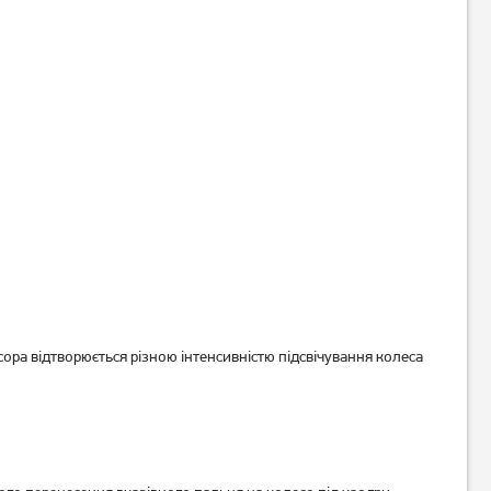
Миша A4Tech X89 USB Black
Миша ігрова A4Tech Bloody
R80 Plus Skull
749
1 549
грн
грн
ора відтворюється різною інтенсивністю підсвічування колеса