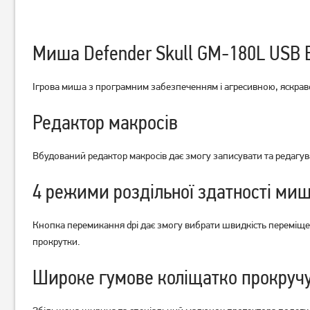
Миша Defender Skull GM-180L USB B
Миша ігрова A4Tech XL-
Миша A4Tech X-718BK USB
Ігрова миша з програмним забезпеченням і агресивною, яскрав
750BK-B USB Black
Black (4711421758994)
(4711421758925)
Редактор макросів
999
779
грн
грн
Вбудований редактор макросів дає змогу записувати та редагув
4 режими роздільної здатності миш
Кнопка перемикання dpi дає змогу вибрати швидкість переміщен
прокрутки.
Широке гумове коліщатко прокручу