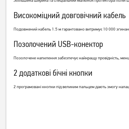
Збільшена ширина та спеціальний малюнок протектора полегшу
Миша ігрова A4Tech Bloody
Миша ігрова A4Tech X-
W70 Max Punk Yellow
710MK Black
Високоміцний довговічний кабель
1 329
749
грн
грн
Подовжений кабель 1.5 м гарантовано витримує 10 000 згинан
Позолочений USB-конектор
Позолочене напилення забезпечує найкращу провідність, менши
2 додаткові бічні кнопки
2 програмовані кнопки під великим пальцем дають змогу налаш