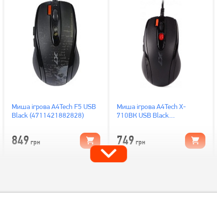
Миша ігрова A4Tech F5 USB
Миша ігрова A4Tech X-
Black (4711421882828)
710BК USB Black
(4711421757874)
849
749
грн
грн