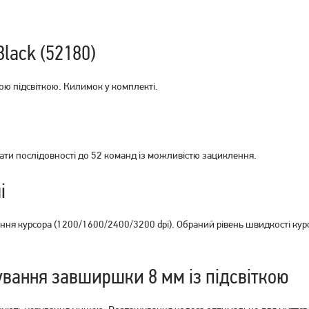
lack (52180)
Миша ігрова A4Tech Bloody
Миша ігрова A4Tech Bloody
ою підсвіткою. Килимок у комплекті.
ES5 USB Stone Black
W70 Max USB Stone Black
(4711421979351)
(4711421955348)
719
1 329
грн
грн
ати послідовності до 52 команд із можливістю зациклення.
і
ня курсора (1200/1600/2400/3200 dpi). Обраний рівень швидкості курс
вання завширшки 8 мм із підсвіткою