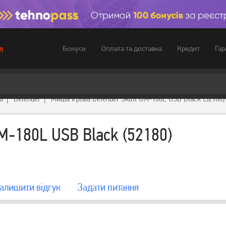
Бонуси
Оплата та доставка
Кредит
Гар
я
і
Defender
Миша ігрова Defender Skull GM-180L USB Black (52180)
M-180L USB Black (52180)
алишити вiдгук
Задати питання