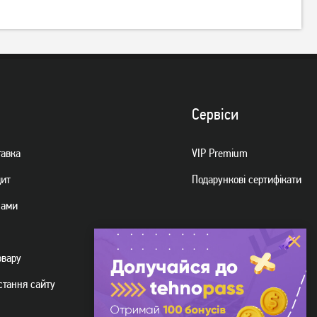
Сервiси
тавка
VIP Premium
дит
Подарункові сертифікати
нами
овару
стання сайту