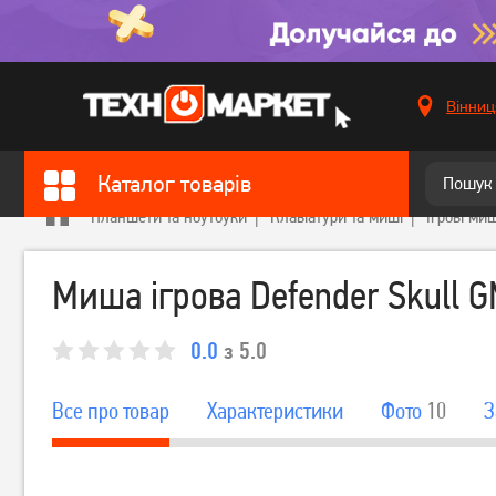
Вінниц
Каталог товарів
Планшети та ноутбуки
Клавіатури та миші
Ігрові миш
Миша ігрова Defender Skull G
0.0
з 5.0
Все про товар
Характеристики
Фото
10
З