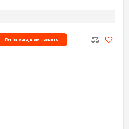
Повiдомити, коли з'явиться