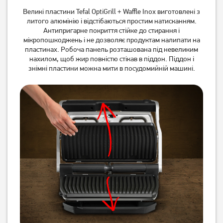
Гриль Midea MC-JSY3921C
Гриль Esperanza EKG006
Великі пластини Tefal OptiGrill + Waffle Inox виготовлені з
литого алюмінію і відстібаються простим натисканням.
1 249
грн
Антипригарне покриття стійке до стирання і
999
мікропошкоджень і не дозволяє продуктам налипати на
грн
Немає в наявності
пластинах. Робоча панель розташована під невеликим
нахилом, щоб жир повністю стікав в піддон. Піддон і
знімні пластини можна мити в посудомийній машині.
Гриль Ardesto GK-STC20
Гриль Holmer HCG-160
4 749
грн
1 429
грн
3 799
1 139
грн
грн