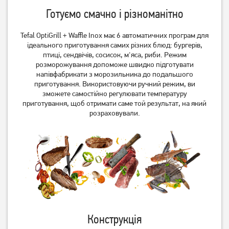
Готуємо смачно і різноманітно
Tefal OptiGrill + Waffle Inox має 6 автоматичних програм для
ідеального приготування самих різних блюд: бургерів,
птиці, сендвічів, сосисок, м'яса, риби. Режим
розморожування допоможе швидко підготувати
Електрогриль Tefal
Гриль GoodGrill GR 1650 VN
напівфабрикати з морозильника до подальшого
GC750D30 OptiGrill Elite
приготування. Використовуючи ручний режим, ви
зможете самостійно регулювати температуру
9 629
грн
1 989
грн
приготування, щоб отримати саме той результат, на який
7 699
1 419
грн
грн
розраховували.
Конструкція