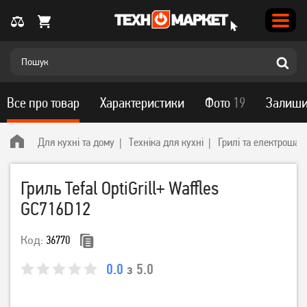
Все про товар
Характеристики
Фото
19
Залиши
Для кухні та дому
Техніка для кухні
Грилі та електроша
Гриль Tefal OptiGrill+ Waffles
GC716D12
Код:
36770
0.0
з 5.0