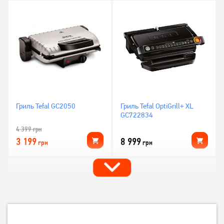
Гриль Tefal GC2050
Гриль Tefal OptiGrill+ XL
GC722834
4 399
грн
3 199
8 999
грн
грн