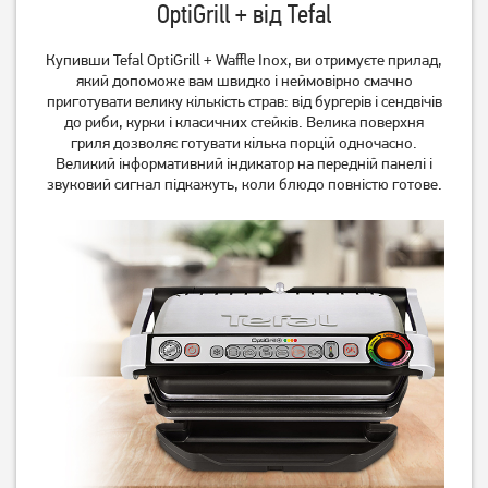
OptiGrill + від Tefal
Купивши Tefal OptiGrill + Waffle Inox, ви отримуєте прилад,
який допоможе вам швидко і неймовірно смачно
Гриль Tefal OptiGrill+ XL
Гриль Tefal OptiGrill+ Initial
приготувати велику кількість страв: від бургерів і сендвічів
GC724D12
GC706D34
до риби, курки і класичних стейків. Велика поверхня
7 499
грн
гриля дозволяє готувати кілька порцій одночасно.
8 999
Великий інформативний індикатор на передній панелі і
6 399
грн
грн
звуковий сигнал підкажуть, коли блюдо повністю готове.
Електрогриль Grunhelm
Гриль TEFAL GC205012
G1800
2 489
грн
3 919
грн