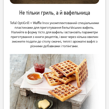
Не тільки гриль, а й вафельница
Tefal OptiGrill + Waffle Inox укомплектований спеціальними
пластинами для приготування бельгійських вафель.
Налийте в форму тісто для вафель і встановіть параметри
приготування з книги рецептів, і вже через кілька хвилин
зможете подати до столу смачні, теплі і ароматні вафлі з
різними добавками і топінгами.
Гриль Esperanza EKG007
Електрошашличниця
Ardesto VEG-HY1000
2 419
грн
1 669
грн
1 929
1 329
грн
грн