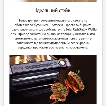
1 989
3 129
грн
грн
Iдеальний стейк
Тепер для приготування класичного стейка не
обов'язково бути шеф - кухарем. Просто вибирайте
правильне м'ясо, інше зробить гриль Tefal OptiGrill + Waffle
Inox. Прилад самостійно визначає товщину шматка м'яса і
автоматично встановлює параметри приготування в
залежності від ваших уподобань: м'ясо з кров'ю,
середньої прожарки або повністю просмажене.
Гриль Tefal OptiGrill
Гриль Tefal OptiGrill Elite
(GC706D34)
(GC750830)
7 699
грн
8 979
грн
6 159
7 179
грн
грн