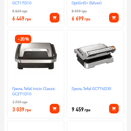
GC717D10
OptiGrill+ (Silver)
8 069
грн
8 999
грн
6 449
6 699
грн
грн
-
20
%
Гриль Tefal Inicio Classic
Гриль Tefal GC774D30
GC271D10
3 799
грн
3 039
9 459
грн
грн