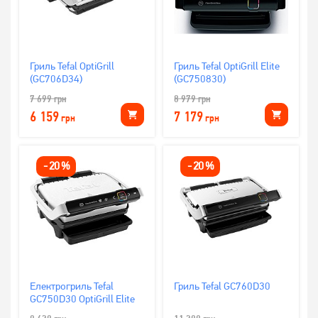
Гриль Tefal OptiGrill
Гриль Tefal OptiGrill Elite
(GC706D34)
(GC750830)
7 699
грн
8 979
грн
6 159
7 179
грн
грн
-
20
%
-
20
%
Електрогриль Tefal
Гриль Tefal GC760D30
GC750D30 OptiGrill Elite