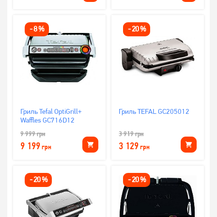
-
8
%
-
20
%
Гриль Tefal OptiGrill+
Гриль TEFAL GC205012
Waffles GC716D12
9 999
грн
3 919
грн
9 199
3 129
грн
грн
-
20
%
-
20
%