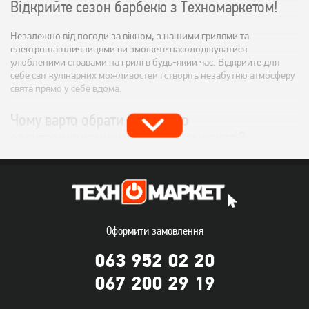
Відкрийте сезон барбекю з Техномаркетом!
Незалежно від погоди за вікном, з нашими грилями та
електрошашличницями ви зможете насолоджуватися
улюбленими стравами на грилі в будь-який час. Відкрийте для
себе світ кулінарних можливостей і створіть незабутню атмосферу
свята прямо у себе вдома.
Чому варто обрати гриль або
електрошашличницю в Техномаркеті?
Різноманітність вибору:
У нас ви знайдете широкий
асортимент грилів та електрошашличниць різних типів,
розмірів та функціоналу, щоб задовольнити будь-які потреби
та уподобання.
Оформити замовлення
Якість та надійність:
Ми пропонуємо продукцію від провідних
063 952 02 20
виробників, що гарантує довговічність та безпеку
використання.
067 200 29 19
Доступні ціни:
У Техномаркеті ви знайдете грилі та