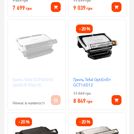
9 629
грн
11 299
грн
7 699
9 039
грн
грн
-
20
%
Гриль Tefal GC760D30
Гриль Tefal OptiGrill+
OptiGrill Elite XL
GC716D12
11 069
грн
8 849
грн
Немає в наявності
-
20
%
-
20
%