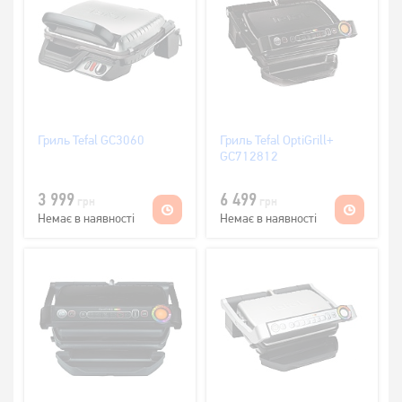
Гриль Tefal GC3060
Гриль Tefal OptiGrill+
GC712812
3 999
6 499
грн
грн
Немає в наявності
Немає в наявності