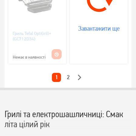
Завантажити ще
Гриль Tefal OptiGrill+
(GC712D34)
Немає в наявності
1
2
Грилі та електрошашличниці: Смак
літа цілий рік