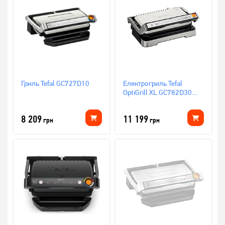
Гриль Tefal GC727D10
Електрогриль Tefal
OptiGrill XL GC782D30
2в1
8 209
11 199
грн
грн