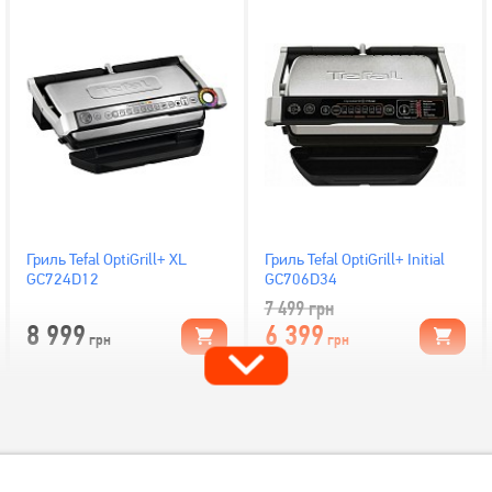
Гриль Tefal OptiGrill+ XL
Гриль Tefal OptiGrill+ Initial
GC724D12
GC706D34
7 499
грн
8 999
6 399
грн
грн