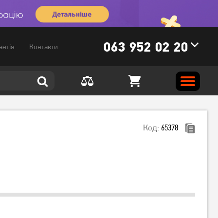
063 952 02 20
антія
Контакти
Код:
65378