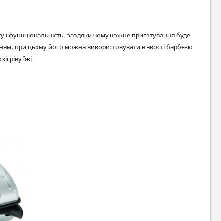
ту і функціональність, завдяки чому кожне приготування буде
нням, при цьому його можна використовувати в якості барбекю
ігріву їжі.
Гриль Esperanza EKG006
Гриль Midea MC-JSY3921C
1 249
грн
999
грн
Немає в наявності