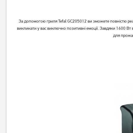
За допомогою гриля Tefal GC205012 ви зможете повністю реал
викликати у вас виключно позитивні емоції. Завдяки 1600 Вт
для прожар
Гриль Tefal OptiGrill
Гриль Tefal OptiGrill Elite
(GC706D34)
(GC750830)
7 699
грн
8 979
грн
6 159
7 179
грн
грн