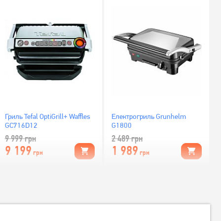
Гриль Tefal OptiGrill+ Waffles
Електрогриль Grunhelm
GC716D12
G1800
9 999
грн
2 489
грн
9 199
1 989
грн
грн