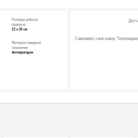
Розміри робочої
Дост
поверхні
22 х 30 см
Самовивіз з магазину "Техномарк
Матеріал поверхні
смаження
Антипригарне