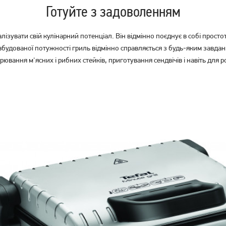
Готуйте з задоволенням
ізувати свій кулінарний потенціал. Він відмінно поєднує в собі просто
 вбудованої потужності гриль відмінно справляється з будь-яким завда
ювання м'ясних і рибних стейків, приготування сендвічів і навіть для роз
Електрогриль Tefal
Гриль GoodGrill GR 1650 VN
GC750D30 OptiGrill Elite
9 629
грн
1 989
грн
7 699
1 419
грн
грн