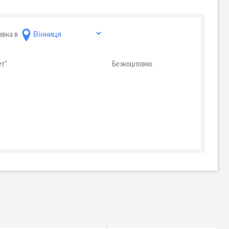
авка в
ет"
Безкоштовно