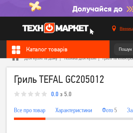
Вінниц
Каталог товарів
Для кухні та дому
Техніка для кухні
Грилі та елект
Гриль TEFAL GC205012
0.0
з 5.0
Все про товар
Характеристики
Фото
5
За