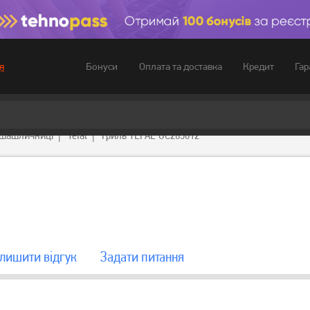
Бонуси
Оплата та доставка
Кредит
Гар
я
рошашличниці
Tefal
Гриль TEFAL GC205012
лишити вiдгук
Задати питання