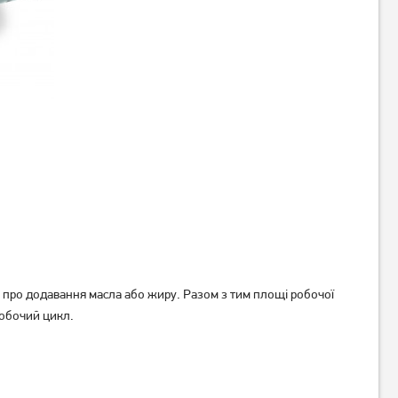
Гриль Tefal GC760D30
Гриль MPM MGR-11M
11 299
грн
9 039
грн
Немає в наявності
про додавання масла або жиру. Разом з тим площі робочої
робочий цикл.