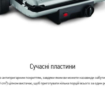
Гриль Esperanza EKG007
Електрошашличниця
Ardesto VEG-HY1000
2 419
грн
1 669
грн
1 929
1 329
грн
грн
Сучасні пластини
 антипригарним покриттям, завдяки яким ви можете назавжди забути 
0 cm²) цілком вистачає, щоб приготувати кілька порцій всього за один 