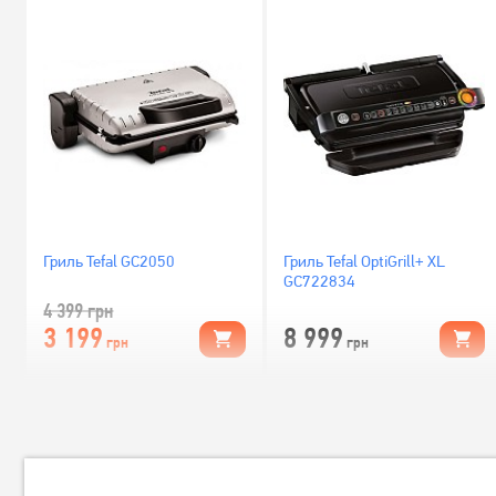
Гриль Tefal GC2050
Гриль Tefal OptiGrill+ XL
GC722834
4 399
грн
3 199
8 999
грн
грн