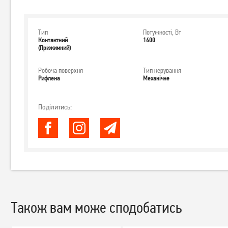
Тип
Потужності, Вт
Контактний
1600
(Прижимний)
Робоча поверхня
Тип керування
Рифлена
Механічне
Поділитись:
Також вам може сподобатись