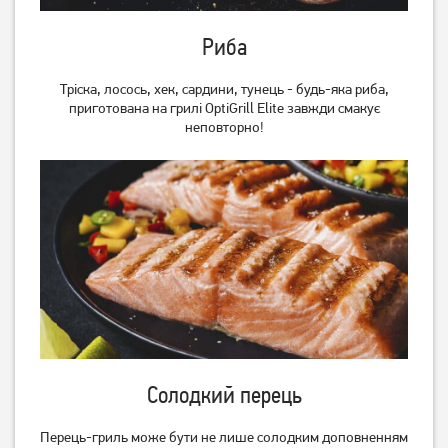
Риба
Тріска, лосось, хек, сардини, тунець - будь-яка риба,
приготована на грилі OptiGrill Elite завжди смакує
неповторно!
Солодкий перець
Перець-гриль може бути не лише солодким доповненням