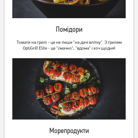
Помідори
Томати на грилі - це не лише "на дачі влітку". З грилем
OptiGrill Elite - це "смачно", "вдома" і хоч щодня!
Морепродукти