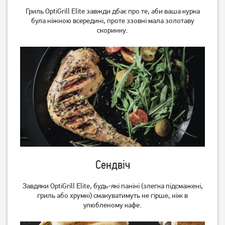
Гриль OptiGrill Elite завжди дбає про те, аби ваша курка
була ніжною всередині, проте ззовні мала золотаву
скоринку.
Гриль Tefal GC760D30
Гриль MPM MGR-11M
11 299
грн
9 039
грн
Немає в наявності
Сендвіч
Завдяки OptiGrill Elite, будь-які паніні (злегка підсмажені,
гриль або хрумкі) смакуватимуть не гірше, ніж в
улюбленому кафе.