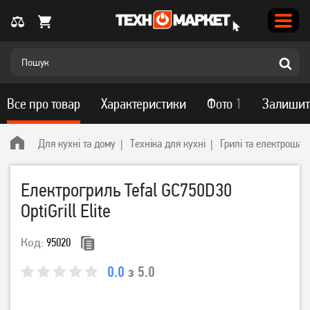
Все про товар
Характеристики
Фото
1
Залишит
Для кухні та дому
Техніка для кухні
Грилі та електроша
Електрогриль Tefal GC750D30
OptiGrill Elite
Код:
95020
0.0
з 5.0