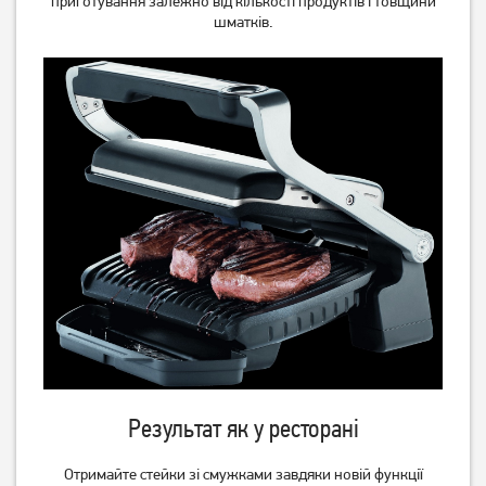
приготування залежно від кількості продуктів і товщини
шматків.
Гриль Tefal OptiGrill Elite
Гриль GoodGrill GR 1650 VN
(GC750830)
8 979
грн
1 989
грн
7 179
1 419
грн
грн
Результат як у ресторані
Отримайте стейки зі смужками завдяки новій функції