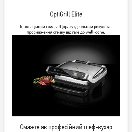
OptiGrill Elite
Інноваційний гриль. Щоразу ідеальний результат
просмаження стейку від rare до well-done.
Гриль Tefal OptiGrill+ XL
Гриль Tefal OptiGrill+ Initial
GC724D12
GC706D34
7 499
грн
8 999
6 399
грн
грн
Смажте як професійний шеф-кухар
Гриль Tefal OptiGrill+ Waffles
Електрогриль Grunhelm