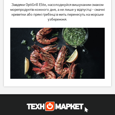
Завдяки OptiGrill Elite, насолоджуйся вишуканим смаком
морепродуктів кожного дня, а не лише у відпустці - смачні
креветки або пряні гребінці в мить перенесуть на морське
узбережжя.