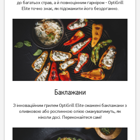
до багатьох страв, а й повноцінним гарніром - OptiGrill
Elite точно знає, як підсмажити його бездоганно.
Баклажани
З інноваційним грилем OptiGrill Elite смажені баклажани з
оливковою або рослинною олією смакуватимуть, як
ніколи досі. Переконайтеся самі!