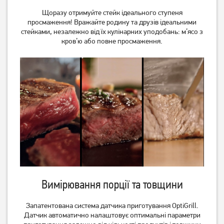
GC716D12
G1800
Щоразу отримуйте стейк ідеального ступеня
9 999
грн
2 489
грн
просмаження! Вражайте родину та друзів ідеальними
9 199
1 989
грн
грн
стейками, незалежно від їх кулінарних уподобань: м’ясо з
кров’ю або повне просмаження.
Гриль TEFAL GC205012
Гриль Tefal OptiGrill
(GC706D34)
3 919
грн
7 699
грн
Вимірювання порції та товщини
3 129
6 159
грн
грн
Запатентована система датчика приготування OptiGrill.
Датчик автоматично налаштовує оптимальні параметри