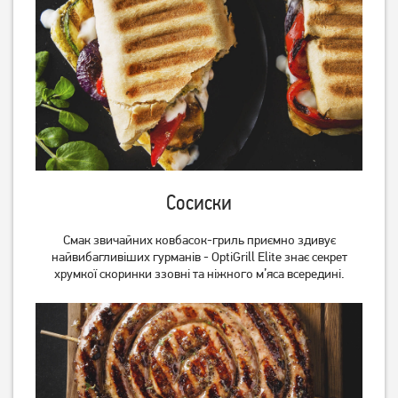
Сосиски
Смак звичайних ковбасок-гриль приємно здивує
найвибагливіших гурманів - OptiGrill Elite знає секрет
хрумкої скоринки ззовні та ніжного м’яса всередині.