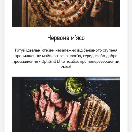
Червоне м’ясо
Готуй ідеальні стейки незалежно від бажаного ступеня
просмаження: майже сире, з кров’ю, середнє або добре
просмаження - OptiGrill Elite подбає про неперевершений
смак!