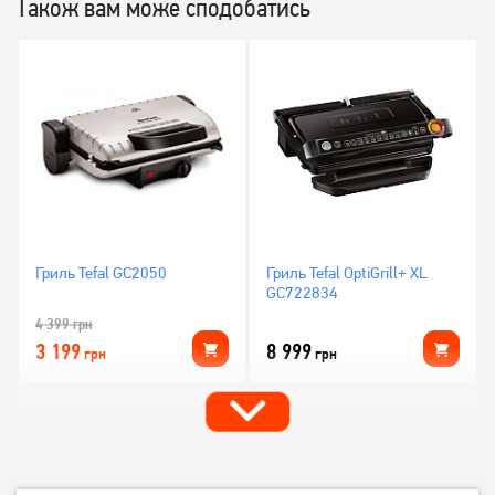
Також вам може сподобатись
Гриль Tefal GC2050
Гриль Tefal OptiGrill+ XL
GC722834
4 399
грн
3 199
8 999
грн
грн