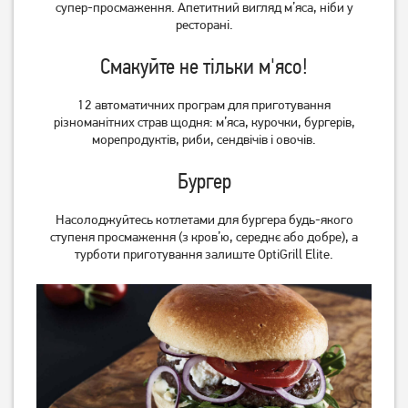
супер-просмаження. Апетитний вигляд м’яса, ніби у
ресторані.
Гриль Midea MC-JSY3921C
Гриль Esperanza EKG006
Смакуйте не тільки м'ясо!
1 249
грн
999
12 автоматичних програм для приготування
грн
Немає в наявності
різноманітних страв щодня: м’яса, курочки, бургерів,
морепродуктів, риби, сендвічів і овочів.
Бургер
Насолоджуйтесь котлетами для бургера будь-якого
ступеня просмаження (з кров’ю, середнє або добре), а
турботи приготування залиште OptiGrill Elite.
Гриль Ardesto GK-STC20
Гриль Holmer HCG-160
4 749
грн
1 429
грн
3 799
1 139
грн
грн