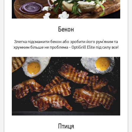
Бекон
Злегка підсмажити бекон або зробити його рум’яним та
хрумким більше не проблема - OptiGrill Elite під силу все!
Гриль Esperanza EKG007
Електрошашличниця
Ardesto VEG-HY1000
2 419
грн
1 669
грн
1 929
1 329
грн
грн
Птиця