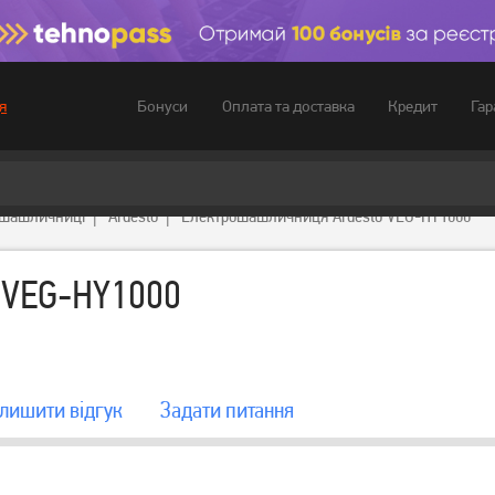
Бонуси
Оплата та доставка
Кредит
Гар
я
рошашличниці
Ardesto
Електрошашличниця Ardesto VEG-HY1000
 VEG-HY1000
лишити вiдгук
Задати питання