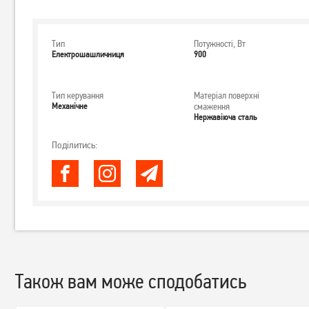
Тип
Потужності, Вт
Електрошашличниця
900
Тип керування
Матеріал поверхні
Механічне
смаження
Нержавіюча сталь
Поділитись:
Також вам може сподобатись