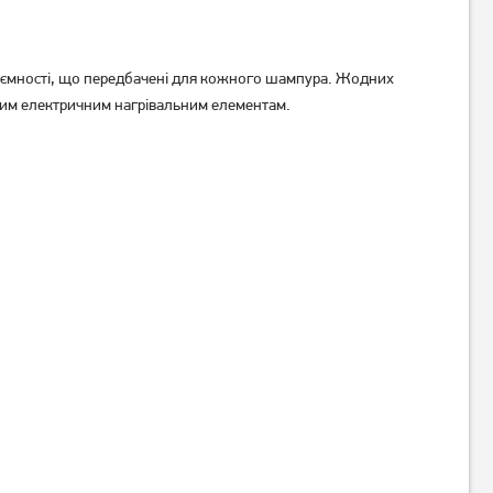
ні ємності, що передбачені для кожного шампура. Жодних
бним електричним нагрівальним елементам.
Гриль GoodGrill GR 1650 VN
Гриль Midea MC-JSY3921C
1 989
грн
1 419
грн
Немає в наявності