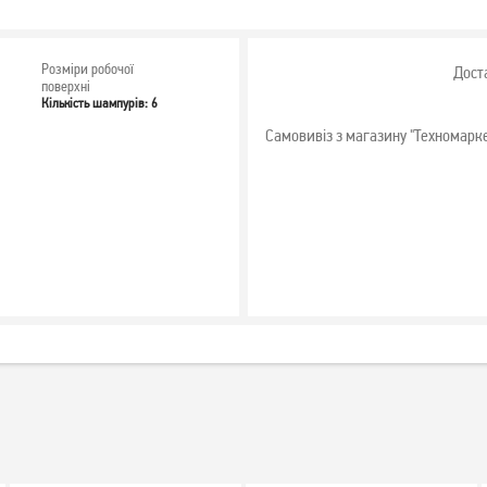
Розміри робочої
Дост
поверхні
Кількість шампурів: 6
Самовивіз з магазину "Техномарк