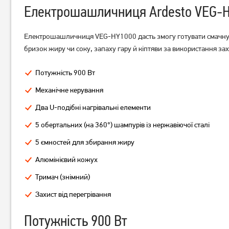
Електрошашличниця Ardesto VEG-
Електрошашличниця VEG-HY1000 дасть змогу готувати смачну й 
бризок жиру чи соку, запаху гару й кіптяви за використання 
Гриль TEFAL GC205012
Гриль Tefal OptiGrill
Потужність 900 Вт
(GC706D34)
Механічне керування
3 919
грн
7 699
грн
3 129
6 159
грн
грн
Два U-подібні нагрівальні елементи
5 обертальних (на 360°) шампурів із нержавіючої сталі
5 ємностей для збирання жиру
Алюмінієвий кожух
Тримач (знімний)
Захист від перегрівання
Потужність 900 Вт