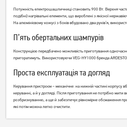
Потужність електрошашличниці становить 900 Вт. Верхня частин
Гриль Esperanza EKG006
Гриль Ardesto GK-STC20
подібні) нагрівальні елементи, що вироблені з якісної нержаві
1 249
грн
4 749
грн
На алюмінієвому кожусі з боків вбудовано два руків’я, використ
999
3 799
грн
грн
П’ять обертальних шампурів
Конструкцією передбачено можливість приготування одночасно н
пригоратимуть. Використовуючи VEG-HY1000 бренда ARDESTO, мо
Проста експлуатація та догляд
Керування пристроєм – механічне: на нижній частині корпусу 
керуванні, а й у догляді. Після приготування не потрібно мити
розбризкуванню, а ще й забезпечує рівномірне обсмаження проду
які потім можна легко очистити.