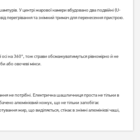
мпурів. У центрі жарової камери вбудовано два подвійні (U-
Гриль Tefal GC760D30
Гриль MPM MGR-11M
т від перегрівання та знімний тримач для перенесення пристрою.
11 299
грн
9 039
грн
Немає в наявності
 осі на 360°, тож страви обсмажуватимуться рівномірно й не
и або овочеві мікси.
ння не потрібні. Електрична шашличниця проста не тільки в
дбачено алюмінієвий кожух, що не тільки запобігає
ування жир, що виділяється, стікає в знімні алюмінієві чаші,