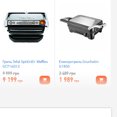
Гриль Tefal OptiGrill+ Waffles
Електрогриль Grunhelm
GC716D12
G1800
9 999
грн
2 489
грн
9 199
1 989
грн
грн