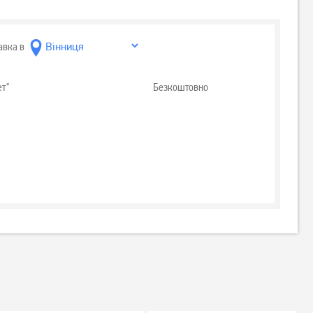
авка в
ет"
Безкоштовно