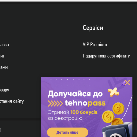
Сервiси
тавка
VIP Premium
дит
Подарункові сертифікати
нами
овару
стання сайту
D