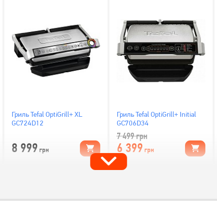
Гриль Tefal OptiGrill+ XL
Гриль Tefal OptiGrill+ Initial
GC724D12
GC706D34
7 499
грн
8 999
6 399
грн
грн