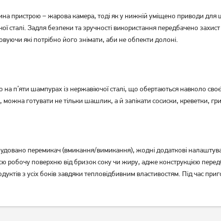
а пристрою – жарова камера, тоді як у нижній уміщено приводи для ша
Гриль Holmer HCG-160
Гриль Esperanza EKG007
ючої сталі. Задля безпеки та зручності використання передбачено захис
1 429
грн
2 419
грн
овуючи які потрібно його знімати, аби не обпекти долоні.
1 139
1 929
грн
грн
а п’яти шампурах із нержавіючої сталі, що обертаються навколо своєї
жна готувати не тільки шашлик, а й запікати сосиски, креветки, гриб
вбудовано перемикач (вмикання/вимикання), жодні додаткові налаштува
 всю робочу поверхню від бризок соку чи жиру, адже конструкцією пере
ктів з усіх боків завдяки тепловідбивним властивостям. Під час пригот