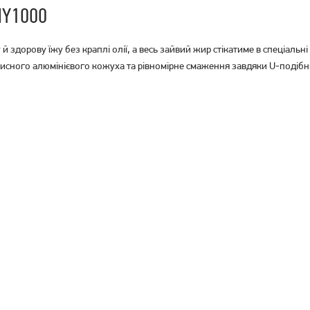
HY1000
здорову їжу без краплі олії, а весь зайвий жир стікатиме в спеціаль
захисного алюмінієвого кожуха та рівномірне смаження завдяки U-поді
Гриль Tefal OptiGrill Elite
Електрогриль Tefal
(GC750830)
GC750D30 OptiGrill Elite
8 979
грн
9 629
грн
7 179
7 699
грн
грн