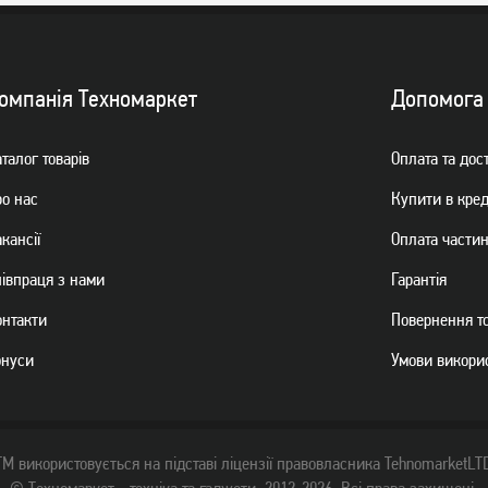
омпанiя Техномаркет
Допомога
талог товарiв
Оплата та дос
ро нас
Купити в кре
кансії
Оплата части
пiвпраця з нами
Гарантiя
онтакти
Повернення т
онуси
Умови викори
ТМ використовується на підставі ліцензії правовласника TehnomarketLT