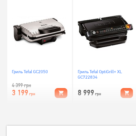
Гриль Tefal GC2050
Гриль Tefal OptiGrill+ XL
GC722834
4 399
грн
3 199
8 999
грн
грн