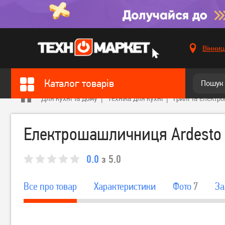
Вінниц
Каталог товарів
Для кухні та дому
Техніка для кухні
Грилі та елект
Електрошашличниця Ardesto
0.0
з 5.0
Все про товар
Характеристики
Фото
7
За