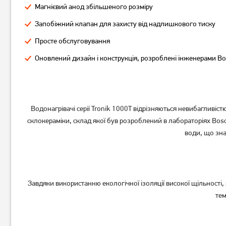
Магнієвий анод збільшеного розміру
Запобіжний клапан для захисту від надлишкового тиску
Просте обслуговування
Оновлений дизайн і конструкція, розроблені інженерами B
Водонагрівачі серії Tronik 1000T відрізняються невибагливіс
склокераміки, склад якої був розроблений в лабораторіях Bos
води, що зна
Завдяки використанню екологічної ізоляції високої щільності, 
тем