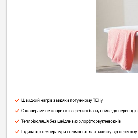
Бойлер Vestel TE80D20
Бойлер Vestel TE50D20
6 499
5 399
грн
грн
Швидкий нагрів завдяки потужному ТЕНу
Склокерамічне покриття всередині бака, стійке до перепадів
Теплоізоляція без шкідливих хлорфторвуглеводнів
Індикатор температури і термостат для захисту від перегріву