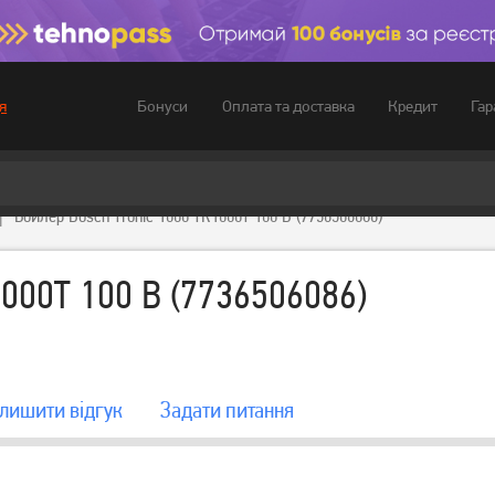
Бонуси
Оплата та доставка
Кредит
Гар
я
Бойлер Bosch Tronic 1000 TR1000T 100 B (7736506086)
1000T 100 B (7736506086)
лишити вiдгук
Задати питання