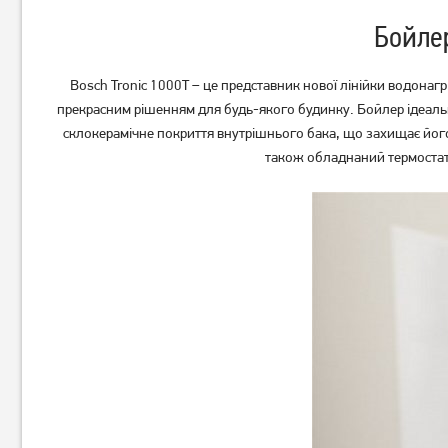
Бойлер
Bosch Tronic 1000T – це представник нової лінійки водонагр
прекрасним рішенням для будь-якого будинку. Бойлер ідеальн
склокерамічне покриття внутрішнього бака, що захищає його 
Бойлер Midea ECO D100-
Бойлер Midea ECO D80-15F6
також обладнаний термостато
20ED2 (D)
(D)
14 059
грн
10 399
6 539
грн
грн