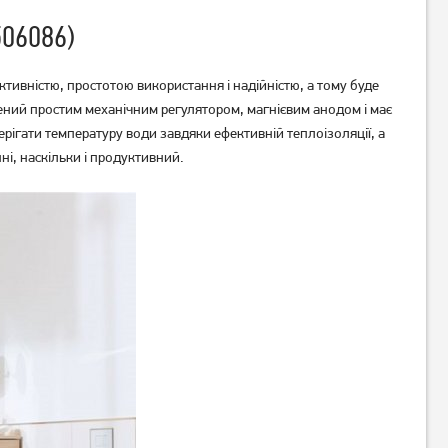
506086)
ктивністю, простотою використання і надійністю, а тому буде
ений простим механічним регулятором, магнієвим анодом і має
рігати температуру води завдяки ефективній теплоізоляції, а
Бойлер Vestel TE100D20
Бойлер Midea PRIME
і, наскільки і продуктивний.
плаский D50-20ED6 (D)
7 499
грн
Немає в наявності