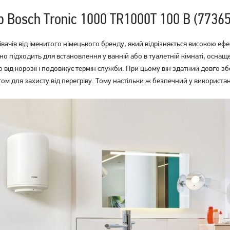
 Bosch Tronic 1000 TR1000T 100 B (7736
івачів від іменитого німецького бренду, який відрізняється високою ефе
о підходить для встановлення у ванній або в туалетній кімнаті, оснащ
від корозії і подовжує термін служби. При цьому він здатний довго збе
Бойлер Midea PRIME
Бойлер Midea PRIME
м для захисту від перегріву. Тому настільки ж безпечний у використанн
компакт D10-20VI (O)
компакт D10-20VI (U)
4 159
грн
Немає в наявності