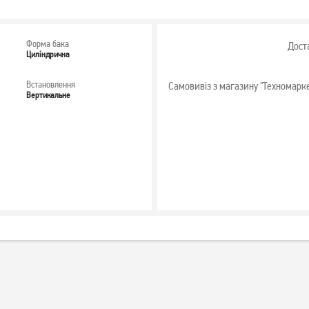
Форма бака
Дост
Циліндрична
Встановлення
Самовивіз з магазину "Техномарк
Вертикальне