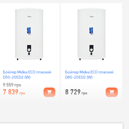
Бойлер Midea ECO плаский
Бойлер Midea ECO плаский
D50-20ED2 (W)
D80-20ED2 (W)
9 559
грн
7 839
8 729
грн
грн