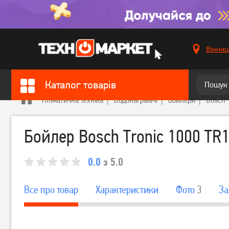
Вінниц
Каталог товарів
Кліматична техніка
Водонагрівачі
Бойлери
Bosch
Бойлер Bosch Tronic 1000 TR
0.0
з 5.0
Все про товар
Характеристики
Фото
3
За