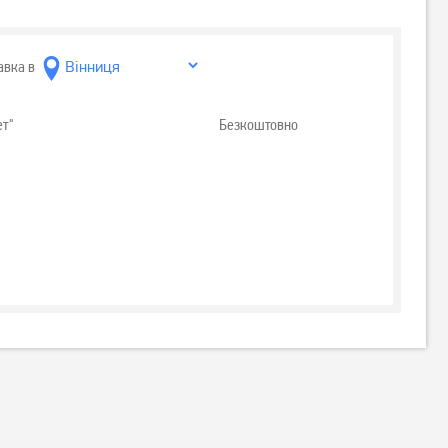
авка в
ет"
Безкоштовно