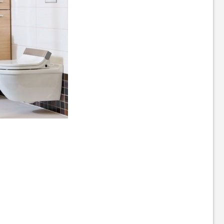
Бойлер Artel ART-WH-1.5-
Бойлер WHP Jack 80
50 S WHITE
8 129
грн
5 209
6 499
грн
грн