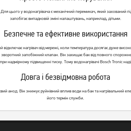
. Для цього у водонагрівача є механічний перемикач, який захований п
запобігає випадковій зміні налаштувань, наприклад, дітьми.
Безпечне та ефективне використання
 який відключає нагрівач від мережі, коли температура досягає дуже вис
ний зворотний запобіжний клапан. Він захищає бак від повного спорож
при надмірному підвищенні тиску. Тому водонагрівачі Bosch Tronic надій
Довга і безвідмовна робота
ий анод. Він знижує руйнівний вплив води на бак та нагрівальний елем
його термін служби.