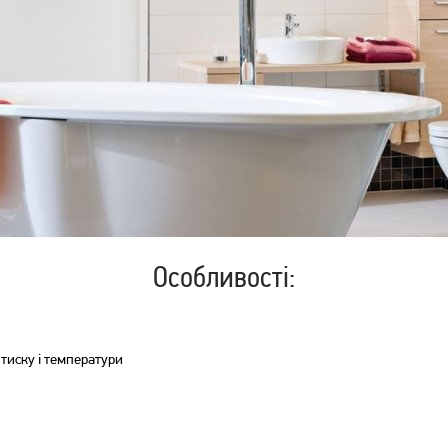
Бойлер Vestel TE80A20
Бойлер Vestel TE50A20
6 299
4 999
грн
грн
Особливості:
 тиску і температури