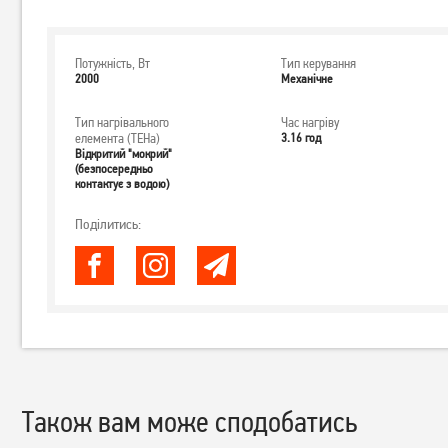
Потужність, Вт
Тип керування
2000
Механічне
Тип нагрівального
Час нагріву
елемента (ТЕНа)
3.16 год
Відкритий "мокрий"
(безпосередньо
контактує з водою)
Поділитись:
Також вам може сподобатись