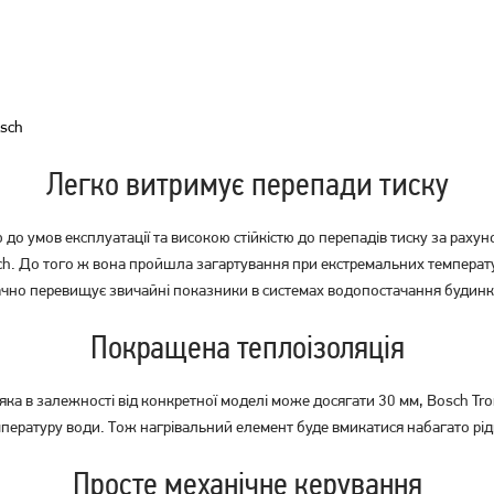
osch
Легко витримує перепади тиску
тю до умов експлуатації та високою стійкістю до перепадів тиску за рах
ch. До того ж вона пройшла загартування при екстремальних температу
чно перевищує звичайні показники в системах водопостачання будинкі
Покращена теплоізоляція
яка в залежності від конкретної моделі може досягати 30 мм, Bosch Tro
пературу води. Тож нагрівальний елемент буде вмикатися набагато рі
Просте механічне керування