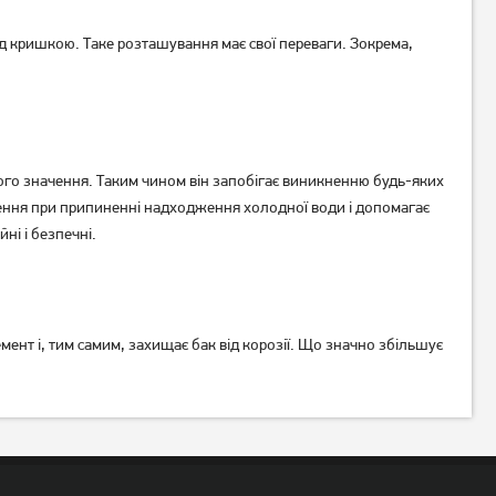
ід кришкою. Таке розташування має свої переваги. Зокрема,
окого значення. Таким чином він запобігає виникненню будь-яких
нення при припиненні надходження холодної води і допомагає
ні і безпечні.
ент і, тим самим, захищає бак від корозії. Що значно збільшує