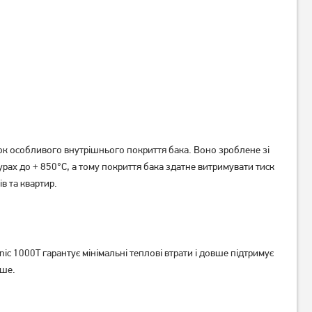
унок особливого внутрішнього покриття бака. Воно зроблене зі
рах до + 850°C, а тому покриття бака здатне витримувати тиск
в та квартир.
nic 1000T гарантує мінімальні теплові втрати і довше підтримує
дше.