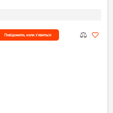
Повiдомити, коли з'явиться