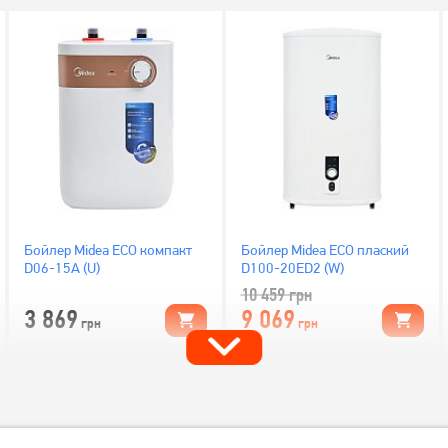
Бойлер Midea ECO компакт
Бойлер Midea ECO плаский
D06-15A (U)
D100-20ED2 (W)
10 459
грн
3 869
9 069
грн
грн