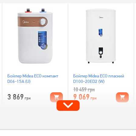
Бойлер Midea ECO компакт
Бойлер Midea ECO плаский
D06-15A (U)
D100-20ED2 (W)
10 459
грн
3 869
9 069
грн
грн