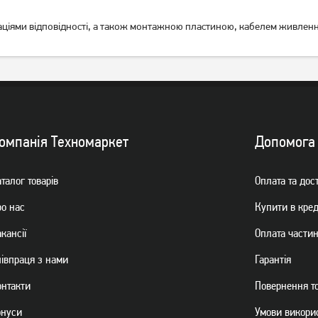
раціями відповідності, а також монтажною пластиною, кабелем живлен
омпанiя Техномаркет
Допомога
талог товарiв
Оплата та дос
ро нас
Купити в кре
кансії
Оплата части
пiвпраця з нами
Гарантiя
онтакти
Повернення т
онуси
Умови викори