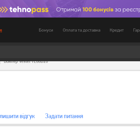
Бонуси
Оплата та доставка
Кредит
Гар
я
Бойлер Vestel TE80D20
лишити вiдгук
Задати питання