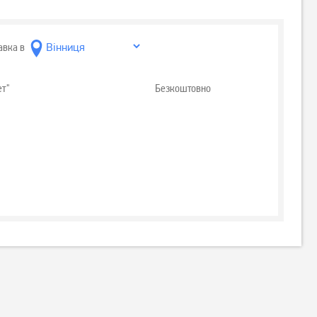
авка в
ет"
Безкоштовно