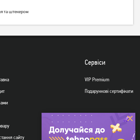
ня та штекером
Сервiси
тавка
VIP Premium
дит
Подарункові сертифікати
нами
овару
стання сайту