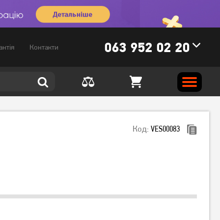
063 952 02 20
антія
Контакти
Код:
VES00083