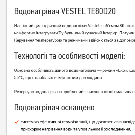
Водонагрівач VESTEL TE80D20
Настінний циліндричний водонагрівач Vestel з об’ємом 80 літрі
комфортно інтегрувати її у будь-який сучасний інтер’єр. Потужн
Керування температурою та режимами здійснюється за допомог
Бойлер Midea ECO D100-
Бойлер Midea ECO D80-15F6
20ED2 (D)
(D)
Технології та особливості моделі:
14 059
грн
10 399
6 539
грн
грн
Основна особливість даного водонагрівача — режим «Еко», що 
55°C, що є найбільш комфортним для людини.
Резервуар водонагрівача зроблений з високоякісної емальовано
Водонагрівач оснащено:
системою ефективної термоізоляції, що досягається внаслі
прискорює нагрівання води та уповільнює її охолодження;