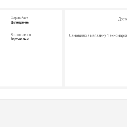
Форма бака
Дост
Циліндрична
Встановлення
Самовивіз з магазину "Техномарк
Вертикальне