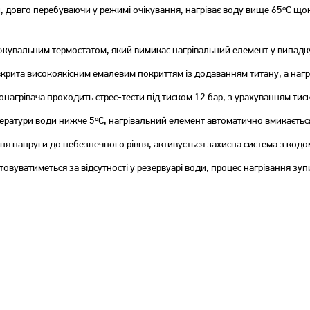
, довго перебуваючи у режимі очікування, нагріває воду вище 65ºC що
Бойлер Vestel TE50A20
Бойлер Artel ART-WH-1.5-
50 S WHITE
межувальним термостатом, який вимикає нагрівальний елемент у випад
вкрита високоякісним емалевим покриттям із додаванням титану, а на
4 999
5 209
грн
грн
онагрівача проходить стрес-тести під тиском 12 бар, з урахуванням тис
ратури води нижче 5ºC, нагрівальний елемент автоматично вмикається 
я напруги до небезпечного рівня, активується захисна система з кодо
вуватиметься за відсутності у резервуарі води, процес нагрівання зупи