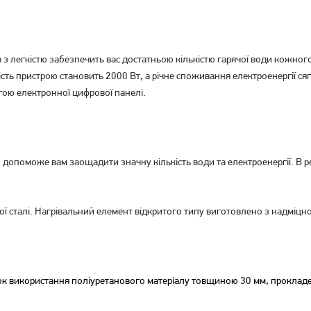
в з легкістю забезпечить вас достатньою кількістю гарячої води кожно
ість пристрою становить 2000 Вт, а річне споживання електроенергії ся
ою електронної цифрової панелі.
Бойлер Midea PRIME
Бойлер Midea PRIME
компакт D10-20VI (O)
компакт D10-20VI (U)
4 159
грн
Немає в наявності
допоможе вам заощадити значну кількість води та електроенергії. В р
ї сталі. Нагрівальний елемент відкритого типу виготовлено з надміцно
док використання поліуретанового матеріалу товщиною 30 мм, проклад