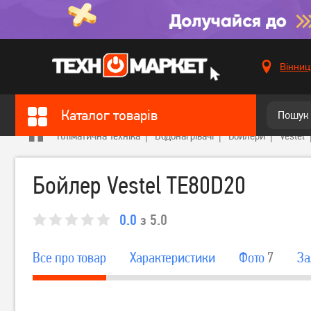
Вінниц
Каталог товарів
Кліматична техніка
Водонагрівачі
Бойлери
Vestel
Бойлер Vestel TE80D20
0.0
з 5.0
Все про товар
Характеристики
Фото
7
За