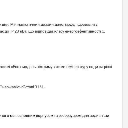
го дня. Мінімалістичний дизайн даної моделі дозволить
гає до 1423 кВт, що відповідає класу енергоефективності C.
Бойлер Vestel TE100D20
Бойлер Midea PRIME
плаский D50-20ED6 (D)
7 499
грн
Немає в наявності
ежимі «Еко» модель підтримуватиме температуру води на рівні
ї нержавіючої сталі 316L.
еного між основним корпусом та резервуаром для води, який