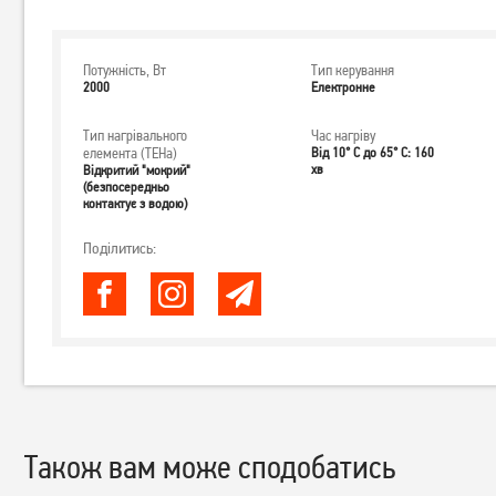
Потужність, Вт
Тип керування
2000
Електронне
Тип нагрівального
Час нагріву
елемента (ТЕНа)
Від 10° С до 65° С: 160
хв
Відкритий "мокрий"
(безпосередньо
контактує з водою)
Поділитись:
Також вам може сподобатись