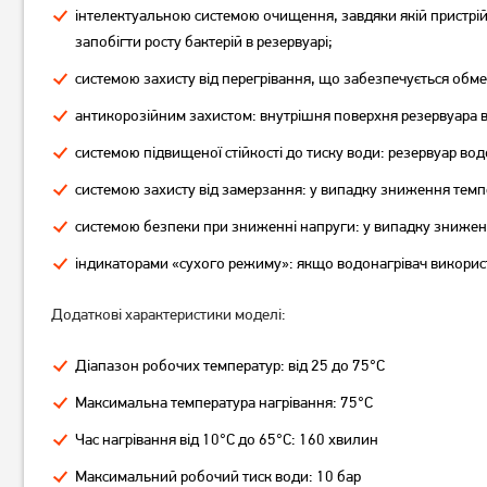
інтелектуальною системою очищення, завдяки якій пристрій
запобігти росту бактерій в резервуарі;
Бойлер Vestel TE50D20
Бойлер Vestel TE80A20
системою захисту від перегрівання, що забезпечується об
антикорозійним захистом: внутрішня поверхня резервуара 
5 399
6 299
грн
грн
системою підвищеної стійкості до тиску води: резервуар вод
системою захисту від замерзання: у випадку зниження темпе
системою безпеки при зниженні напруги: у випадку зниженн
індикаторами «сухого режиму»: якщо водонагрівач використо
Додаткові характеристики моделі:
Діапазон робочих температур: від 25 до 75°C
Максимальна температура нагрівання: 75°C
Час нагрівання від 10°C до 65°C: 160 хвилин
Максимальний робочий тиск води: 10 бар