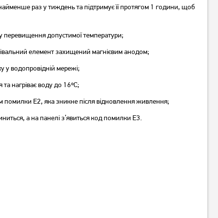
найменше раз у тиждень та підтримує її протягом 1 години, щоб
Бойлер WHP Jack 80
Бойлер Interlux IRWH-50MW
ку перевищення допустимої температури;
8 129
грн
грівальний елемент захищений магнієвим анодом;
6 499
5 149
грн
грн
ку у водопровідній мережі;
та нагріває воду до 16ºC;
м помилки E2, яка зникне після відновлення живлення;
ниться, а на панелі з’явиться код помилки E3.