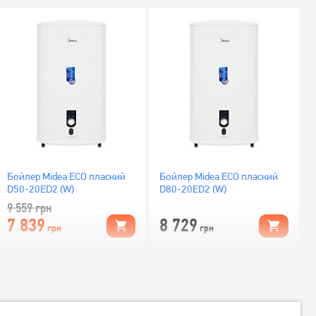
Бойлер Midea ECO плаский
Бойлер Midea ECO плаский
D50-20ED2 (W)
D80-20ED2 (W)
9 559
грн
7 839
8 729
грн
грн