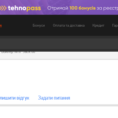
Бонуси
Оплата та доставка
Кредит
Гар
я
Бойлер WHP Jack 80
лишити вiдгук
Задати питання