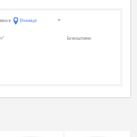
авка в
ет"
Безкоштовно