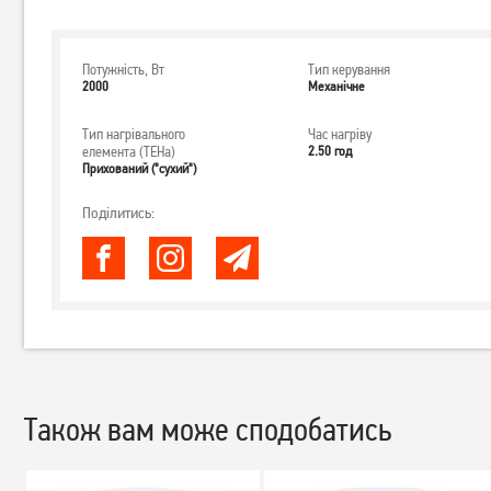
Потужність, Вт
Тип керування
2000
Механічне
Тип нагрівального
Час нагріву
елемента (ТЕНа)
2.50 год
Прихований ("сухий")
Поділитись:
Також вам може сподобатись