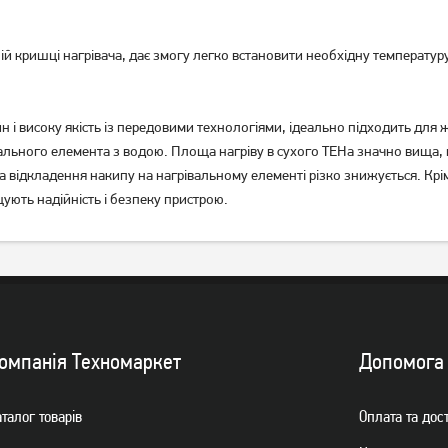
 кришці нагрівача, дає змогу легко встановити необхідну температуру
Бойлер Midea PRIME
Бойлер Midea PRIME
 і високу якість із передовими технологіями, ідеально підходить для жо
компакт D10-20VI (O)
компакт D10-20VI (U)
івального елемента з водою. Площа нагріву в сухого ТЕНа значно вища,
 а відкладення накипу на нагрівальному елементі різко знижується. Кр
4 159
грн
ують надійність і безпеку пристрою.
Немає в наявності
омпанiя Техномаркет
Допомога
талог товарiв
Оплата та дос