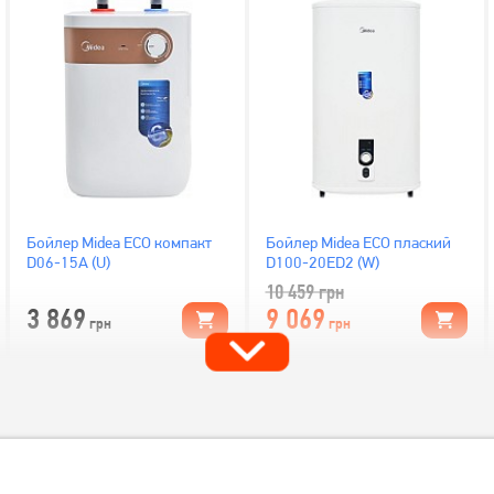
Бойлер Midea ECO компакт
Бойлер Midea ECO плаский
D06-15A (U)
D100-20ED2 (W)
10 459
грн
3 869
9 069
грн
грн