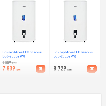
Бойлер Midea ECO плаский
Бойлер Midea ECO плаский
D50-20ED2 (W)
D80-20ED2 (W)
9 559
грн
7 839
8 729
грн
грн