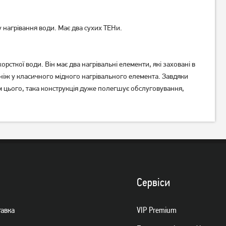
 нагрівання води. Має два сухих ТЕНи.
Бойлер Vestel TE100D20
Бойлер Midea PRIME
рсткої води. Він має два нагрівальні елементи, які заховані в
плаский D50-20ED6 (D)
 ніж у класичного мідного нагрівального елемента. Завдяки
ім цього, така конструкція дуже полегшує обслуговування,
7 499
грн
Немає в наявності
Сервiси
тавка
VIP Premium