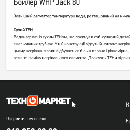
Бойлер WHP Jack 80
Зовнішній регулятор температури води, розташований на нижній
Сухий ТЕН
Бойлер Midea ECO D100-
Бойлер Midea ECO D80-15F6
Водонагрівач із сухим ТЕНом, що поєднує в собі сучасний дизайн
20ED2 (D)
(D)
емальованих трубках. У цій конструкції відсутній контакт нагр
14 059
грн
цьому нагрівання води відбувається більш плавно і рівномірно,
10 399
6 539
грн
грн
ремонт і заміну нагрівального елемента. Два сухих ТЕНи підвищ
К
Оформити замовлення
Ка