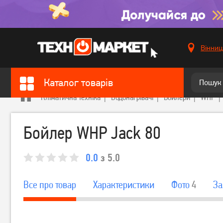
Вінниц
Каталог товарів
Кліматична техніка
Водонагрівачі
Бойлери
WHP
Бойлер WHP Jack 80
0.0
з 5.0
Все про товар
Характеристики
Фото
4
За