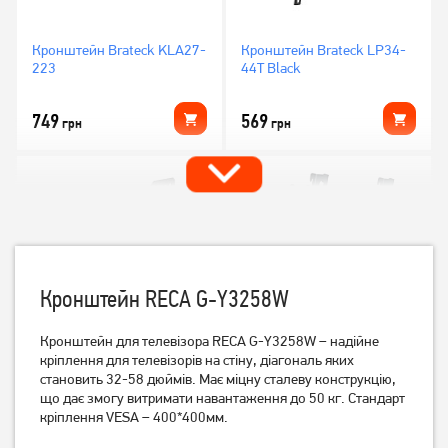
Кронштейн Brateck KLA27-
Кронштейн Brateck LP34-
223
44T Black
749
569
грн
грн
Кронштейн RECA G-Y3258W
Кронштейн для телевізора RECA G-Y3258W – надійне
кріплення для телевізорів на стіну, діагональ яких
Кронштейн ITech LCD522B
Кронштейн ITech PB2T
становить 32-58 дюймів.
Має міцну сталеву конструкцію,
що дає змогу витримати навантаження до 50 кг.
Стандарт
кріплення VESA – 400*400мм.
439
379
грн
грн