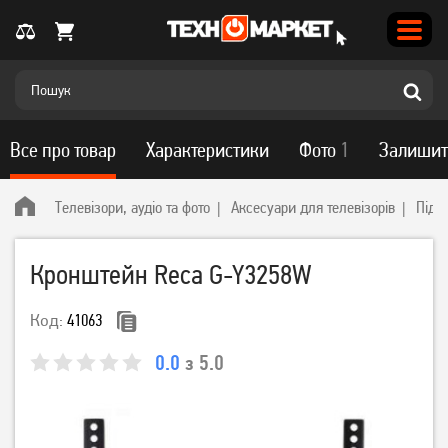
Все про товар
Характеристики
Фото
1
Залишит
Телевізори, аудіо та фото
Аксесуари для телевізорів
Підс
Кронштейн Reca G-Y3258W
Код:
41063
0.0
з 5.0