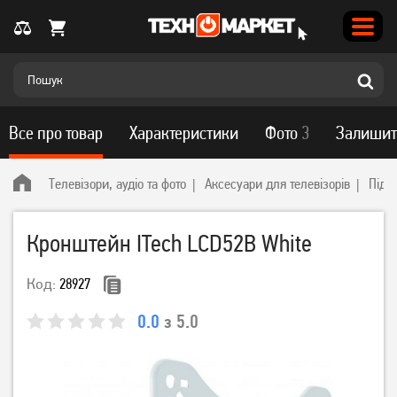
Все про товар
Характеристики
Фото
3
Залишит
Телевізори, аудіо та фото
Аксесуари для телевізорів
Підс
Кронштейн ITech LCD52B White
Код:
28927
0.0
з 5.0