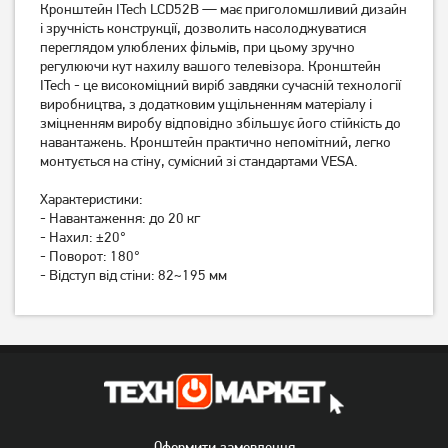
Кронштейн ITech LCD52B — має приголомшливий дизайн
і зручність конструкції, дозволить насолоджуватися
Кронштейн ITech LCD522B
Кронштейн ITech PB2T
переглядом улюблених фільмів, при цьому зручно
регулюючи кут нахилу вашого телевізора. Кронштейн
ITech - це високоміцний виріб завдяки сучасній технології
439
виробництва, з додатковим ущільненням матеріалу і
379
грн
грн
зміцненням виробу відповідно збільшує його стійкість до
навантажень. Кронштейн практично непомітний, легко
монтується на стіну, сумісний зі стандартами VESA.
Характеристики:
- Навантаження: до 20 кг
- Нахил: ±20°
- Поворот: 180°
- Відступ від стіни: 82~195 мм
Кронштейн ITech PB4T
Кронштейн ITech PTRB-77
539
3 199
грн
грн
Оформити замовлення