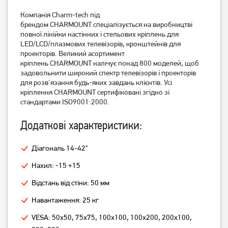
Компанія Charm-tech під
Кронштейн ITech LCD522B
Кронштейн ITech PB2T
брендом CHARMOUNT спеціалізується на виробництві
повної лінійки настінних і стельових кріплень для
LED/LCD/плазмових телевізорів, кронштейнів для
439
379
грн
грн
проекторів. Великий асортимент
кріплень CHARMOUNT налічує понад 800 моделей, щоб
задовольнити широкий спектр телевізорів і проекторів
для розв'язання будь-яких завдань клієнтів. Усі
кріплення CHARMOUNT сертифіковані згідно зі
стандартами ISO9001:2000.
Додаткові характеристики:
Діагональ 14-42"
Нахил: -15 +15
Кронштейн ITech PB4T
Кронштейн ITech PTRB-77
Відстань від стіни: 50 мм
Навантаження: 25 кг
539
3 199
грн
грн
VESA: 50х50, 75х75, 100х100, 100х200, 200х100,