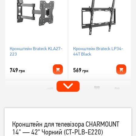
Кронштейн Brateck KLA27-
Кронштейн Brateck LP34-
223
44T Black
749
569
грн
грн
Кронштейн для телевізора CHARMOUNT
14" — 42" Чорний (CT-PLB-Е220)