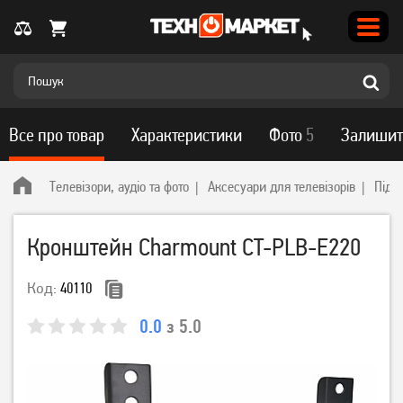
Все про товар
Характеристики
Фото
5
Залишит
Телевізори, аудіо та фото
Аксесуари для телевізорів
Підс
Кронштейн Charmount CT-PLB-E220
Код:
40110
0.0
з 5.0