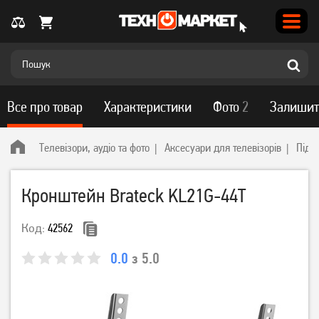
Все про товар
Характеристики
Фото
2
Залишит
Телевізори, аудіо та фото
Аксесуари для телевізорів
Підс
Кронштейн Brateck KL21G-44Т
Код:
42562
0.0
з 5.0