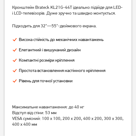
Кронштейн Brateck KL21G-44Т ідеально підійде для LED-
і LCD-телевізорів. Дуже зручно та швидко монтується.
Кронштейн ITech LCD522B
Кронштейн ITech PB2T
Підходить для 32"—55"-дюймового екрана.
439
379
грн
грн
Висока стійкість до механічних навантажень
Елегантний і вишуканий дизайн
Компактні розміри кріплення
Простота встановлення настінного кріплення
Рівень для точної установки
Максимальне навантаження: до 40 кг
Кронштейн ITech PB4T
Кронштейн ITech PTRB-77
Відступ від стіни: 53 мм
VESA сумісний: 100 х 100, 200 x 200, 400 х 200, 300 х 300,
400 х 400 мм
539
3 199
грн
грн