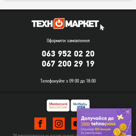
Оформити замовлення
063 952 02 20
067 200 29 19
Кронштейн ITech PTRB44
Кронштейн ITech PTRB49
Телефонуйте з 09:00 до 18:00
1 249
1 449
грн
грн
ТМ використовується на підставі ліцензії правовласника TehnomarketLTD