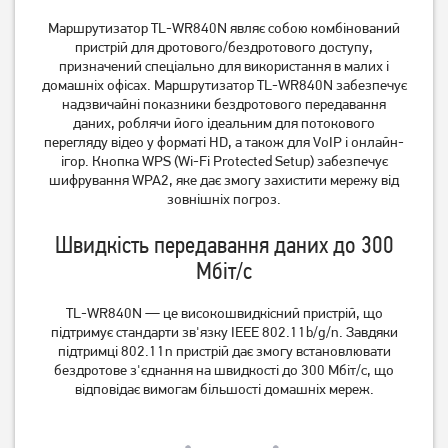
Маршрутизатор TL-WR840N являє собою комбінований
пристрій для дротового/бездротового доступу,
Маршрутизатор TP-Link
Маршрутизатор TP-Link
призначений спеціально для використання в малих і
Archer C64
TL-WR841N
домашніх офісах. Маршрутизатор TL-WR840N забезпечує
надзвичайні показники бездротового передавання
1 549
даних, роблячи його ідеальним для потокового
799
грн
грн
перегляду відео у форматі HD, а також для VoIP і онлайн-
ігор. Кнопка WPS (Wi-Fi Protected Setup) забезпечує
шифрування WPA2, яке дає змогу захистити мережу від
зовнішніх погроз.
Швидкість передавання даних до 300
Мбіт/с
TL-WR840N — це високошвидкісний пристрій, що
підтримує стандарти зв'язку IEEE 802.11b/g/n. Завдяки
підтримці 802.11n пристрій дає змогу встановлювати
бездротове з'єднання на швидкості до 300 Мбіт/с, що
Маршрутизатор TP-Link
Маршрутизатор TP-Link
відповідає вимогам більшості домашніх мереж.
Archer C50 V3
Archer C54
1 349
1 199
грн
грн