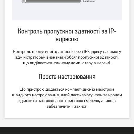
Контроль пропускної здатності за IP-
Маршрутизатор TP-Link
Маршрутизатор TP-Link
адресою
Archer AX53
Archer AX12
Контроль пропускної здатності через IP-адресу дає змогу
2 499
1 849
грн
грн
адміністраторам визначати обсяг пропускної здатності,
що виділяється кожному комп'ютеру в мережі.
Просте настроювання
До пристрою додається компакт-диск із майстром
швидкого настроювання, який дасть змогу крок за кроком
здійснити настроювання пристрою і мережі, а також
забезпечити її захист.
Маршрутизатор TP-Link
Маршрутизатор TP-Link
Deco E4 (2-pack)
TL-WR841N 2.4 ГГц