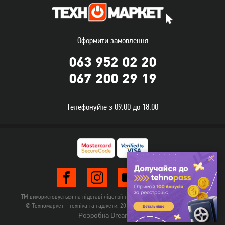
3 799
грн
1 049
грн
3 039
839
грн
грн
Оформити замовлення
063 952 02 20
067 200 29 19
Телефонуйте з 09:00 до 18:00
Маршрутизатор
Маршрутизатор TP-Link
мультисервісний TP-Link
TL-WR845N, стаціонарний
ER605 SafeStream (TL-
3 069
грн
1 069
грн
R605)
2 449
849
грн
грн
ТМ використовується на підставі ліцензії правовласника TehnomarketLTD
© Техномаркет - техніка та гаджети. 2012-2026. Всі права захищені.
Розробка Dream-Line