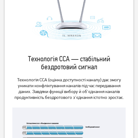
Технологія ССА — стабільний
бездротовий сигнал
Маршрутизатор TP-Link
Маршрутизатор Mercusys
Технологія ССА (оцінка доступності каналу) дає змогу
Archer A64
MW301R
уникати конфліктування каналів під час передавання
даних. Завдяки функції вибору й об'єднання каналів
1 549
499
грн
грн
продуктивність бездротового з'єднання істотно зростає.