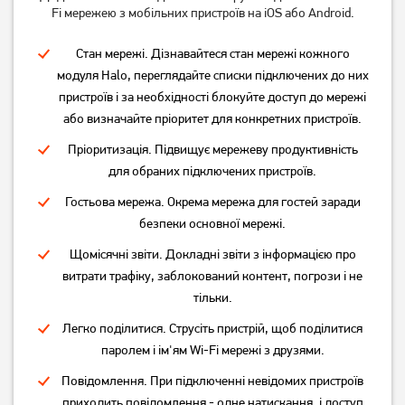
Fi мережею з мобільних пристроїв на iOS або Android.
Стан мережі. Дізнавайтеся стан мережі кожного
модуля Halo, переглядайте списки підключених до них
пристроїв і за необхідності блокуйте доступ до мережі
або визначайте пріоритет для конкретних пристроїв.
Пріоритизація. Підвищує мережеву продуктивність
для обраних підключених пристроїв.
Гостьова мережа. Окрема мережа для гостей заради
безпеки основної мережі.
Щомісячні звіти. Докладні звіти з інформацією про
витрати трафіку, заблокований контент, погрози і не
тільки.
Легко поділитися. Струсіть пристрій, щоб поділитися
паролем і ім'ям Wi-Fi мережі з друзями.
Повідомлення. При підключенні невідомих пристроїв
приходить повідомлення - одне натискання, і доступ