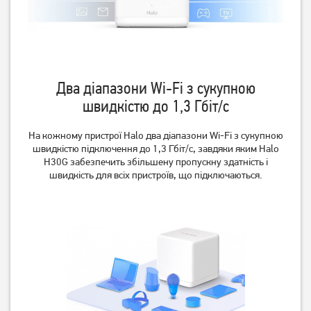
Два діапазони Wi-Fi з сукупною
швидкістю до 1,3 Гбіт/с
На кожному пристрої Halo два діапазони Wi-Fi з сукупною
швидкістю підключення до 1,3 Гбіт/с, завдяки яким Halo
H30G забезпечить збільшену пропускну здатність і
швидкість для всіх пристроїв, що підключаються.