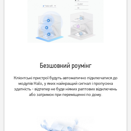
Маршрутизатор TP-Link
Маршрутизатор TP-Link
TL-WR845N, стаціонарний
TL-WR820N, стаціонарний
1 069
грн
839
грн
849
669
грн
грн
Безшовний роумінг
Клієнтські пристрої будуть автоматично підключатися до
модулів Halo, у яких найкращий сигнал і пропускна
здатність - відтепер не буде ніяких раптових відключень
або затримок при переміщенні по дому.
Маршрутизатор TP-Link
Маршрутизатор TP-Link
Archer MR200, чорний
Archer MR150