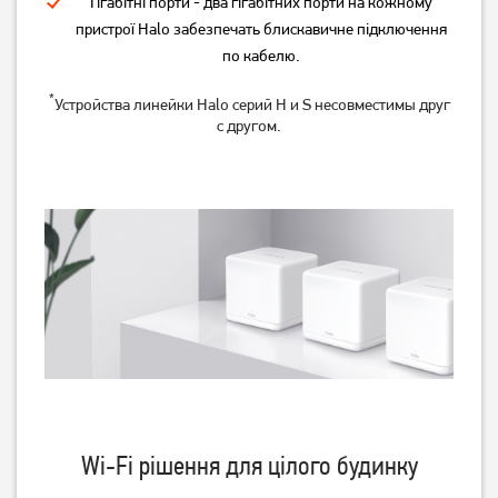
Гігабітні порти - два гігабітних порти на кожному
пристрої Halo забезпечать блискавичне підключення
по кабелю.
*
Устройства линейки Halo серий H и S несовместимы друг
с другом.
Маршрутизатор TP-Link
Маршрутизатор TP-Link
Archer C54
Archer A64
1 199
1 549
грн
грн
Wi-Fi рішення для цілого будинку