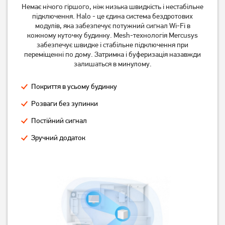
Немає нічого гіршого, ніж низька швидкість і нестабільне
підключення. Halo - це єдина система бездротових
Маршрутизатор Mercusys
Маршрутизатор TP-Link
модулів, яка забезпечує потужний сигнал Wi-Fi в
MW301R
Archer AX53
кожному куточку будинку. Mesh-технологія Mercusys
забезпечує швидке і стабільне підключення при
499
2 499
переміщенні по дому. Затримка і буферизація назавжди
грн
грн
залишаться в минулому.
Покриття в усьому будинку
Розваги без зупинки
Постійний сигнал
Зручний додаток
Маршрутизатор TP-Link
Маршрутизатор TP-Link
Archer AX12
Deco E4 (2-pack)
3 799
грн
1 849
3 039
грн
грн