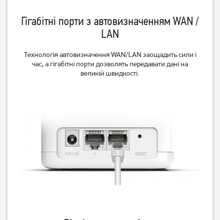
Гігабітні порти з автовизначенням WAN /
LAN
Технологія автовизначення WAN/LAN заощадить сили і
час, а гігабітні порти дозволять передавати дані на
великій швидкості.