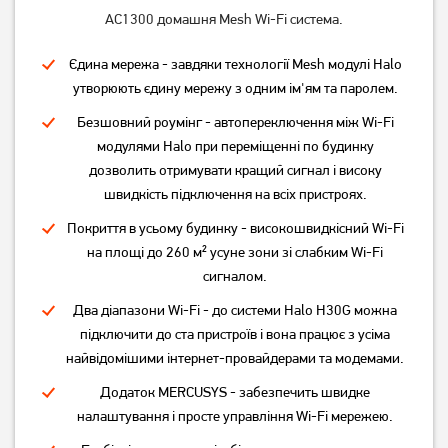
AC1300 домашня Mesh Wi-Fi система.
1 549
749
грн
грн
Єдина мережа - завдяки технології Mesh модулі Halo
утворюють єдину мережу з одним ім'ям та паролем.
Безшовний роумінг - автопереключення між Wi-Fi
модулями Halo при переміщенні по будинку
дозволить отримувати кращий сигнал і високу
швидкість підключення на всіх пристроях.
Покриття в усьому будинку - високошвидкісний Wi-Fi
на площі до 260 м² усуне зони зі слабким Wi-Fi
сигналом.
Маршрутизатор TP-Link
Маршрутизатор TP-Link
Два діапазони Wi-Fi - до системи Halo H30G можна
TL-WR841N
Archer C50 V3
підключити до ста пристроїв і вона працює з усіма
найвідомішими інтернет-провайдерами та модемами.
799
1 349
грн
грн
Додаток MERCUSYS - забезпечить швидке
налаштування і просте управління Wi-Fi мережею.