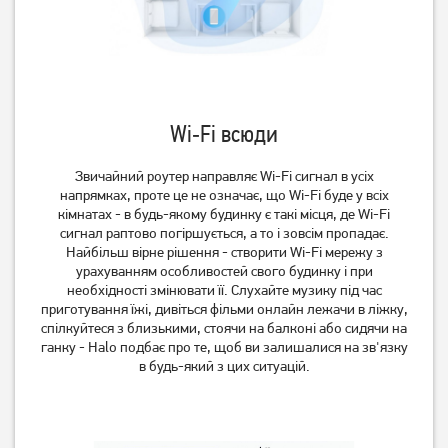
Wi‑Fi всюди
Звичайний роутер направляє Wi-Fi сигнал в усіх
напрямках, проте це не означає, що Wi-Fi буде у всіх
кімнатах - в будь-якому будинку є такі місця, де Wi-Fi
Маршрутизатор TP-Link
Маршрутизатор
сигнал раптово погіршується, а то і зовсім пропадає.
TL-WR841N 2.4 ГГц
мультисервісний TP-Link
Найбільш вірне рішення - створити Wi-Fi мережу з
ER605 SafeStream (TL-
1 049
грн
3 069
грн
урахуванням особливостей свого будинку і при
R605)
необхідності змінювати її. Слухайте музику під час
839
2 449
грн
грн
приготування їжі, дивіться фільми онлайн лежачи в ліжку,
спілкуйтеся з близькими, стоячи на балконі або сидячи на
ганку - Halo подбає про те, щоб ви залишалися на зв'язку
в будь-який з цих ситуацій.