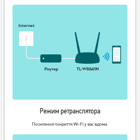
Маршрутизатор TP-Link
Маршрутизатор Mercusys
Archer A64
MW301R
1 549
499
грн
грн
Режим ретранслятора
Посилення покриття Wi-Fi у вас вдома.