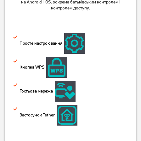
на Android і iOS, зокрема батьківським контролем і
контролем доступу.
Просте настроювання
Маршрутизатор TP-Link
Маршрутизатор TP-Link
TL-WR820N, стаціонарний
Archer MR200, чорний
Кнопка WPS
839
грн
4 449
грн
669
3 559
грн
грн
Гостьова мережа
Застосунок Tether