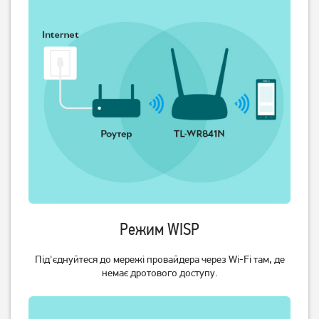
Маршрутизатор TP-Link
Маршрутизатор TP-Link
Archer AX53
Archer AX12
2 499
1 849
грн
грн
Режим WISP
Під'єднуйтеся до мережі провайдера через Wi-Fi там, де
немає дротового доступу.
Маршрутизатор TP-Link
Маршрутизатор TP-Link
Deco E4 (2-pack)
TL-WR841N 2.4 ГГц