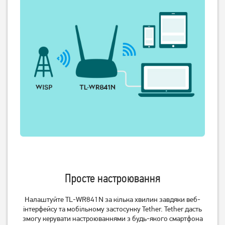
3 799
грн
1 049
грн
3 039
839
грн
грн
Маршрутизатор
Маршрутизатор TP-Link
мультисервісний TP-Link
TL-WR845N, стаціонарний
ER605 SafeStream (TL-
3 069
грн
1 069
грн
Просте настроювання
R605)
2 449
849
грн
грн
Налаштуйте TL-WR841N за кілька хвилин завдяки веб-
інтерфейсу та мобільному застосунку Tether. Tether дасть
змогу керувати настроюваннями з будь-якого смартфона