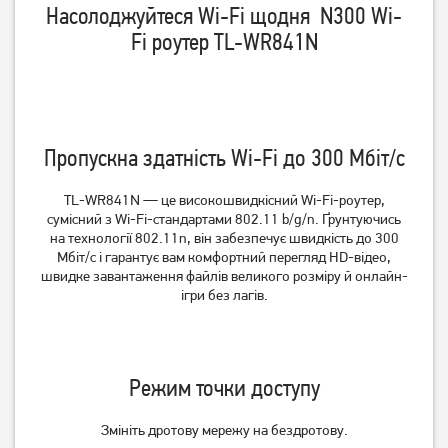
Насолоджуйтеся Wi-Fi щодня N300 Wi-
Fi роутер TL-WR841N
Маршрутизатор TP-Link
Маршрутизатор TP-Link
Archer C64
TL-WR840N
1 549
749
грн
грн
Пропускна здатність Wi-Fi до 300 Мбіт/с
TL-WR841N — це високошвидкісний Wi-Fi-роутер,
сумісний з Wi-Fi-стандартами 802.11 b/g/n. Ґрунтуючись
на технології 802.11n, він забезпечує швидкість до 300
Мбіт/с і гарантує вам комфортний перегляд HD-відео,
швидке завантаження файлів великого розміру й онлайн-
ігри без лагів.
Маршрутизатор TP-Link
Маршрутизатор TP-Link
Режим точки доступу
Archer C50 V3
Archer C54
Змініть дротову мережу на бездротову.
1 349
1 199
грн
грн