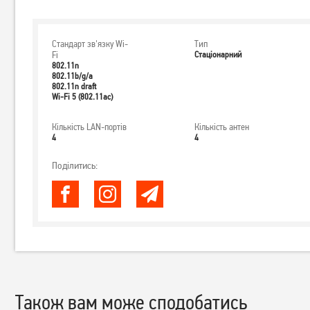
Стандарт зв'язку Wi-
Тип
Fi
Стаціонарний
802.11n
802.11b/g/a
802.11n draft
Wi-Fi 5 (802.11ac)
Кількість LAN-портів
Кількість антен
4
4
Поділитись:
Також вам може сподобатись