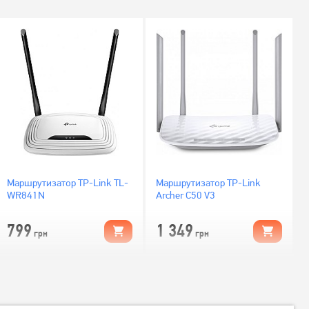
Маршрутизатор TP-Link TL-
Маршрутизатор TP-Link
WR841N
Archer C50 V3
799
1 349
грн
грн