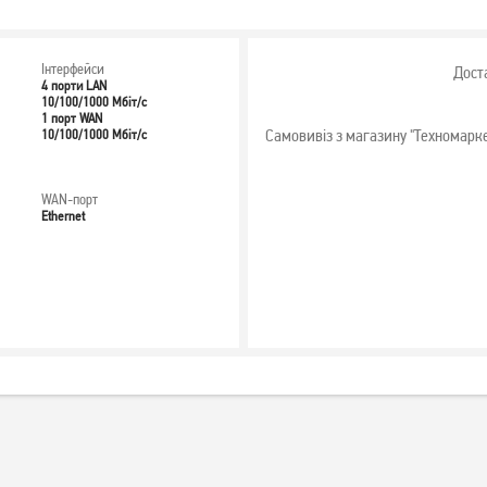
Інтерфейси
Дост
4 порти LAN
10/100/1000 Мбіт/с
1 порт WAN
Самовивіз з магазину "Техномарк
10/100/1000 Мбіт/с
WAN-порт
Ethernet