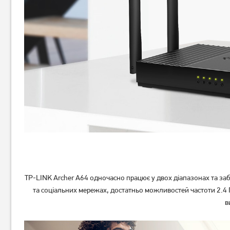
Маршрутизатор
Маршрутизатор TP-Link TL-
мультисервісний TP-Link
WR845N, стаціонарний
ER605 SafeStream (TL-R605)
3 069
грн
1 069
грн
2 449
849
грн
грн
TP-LINK Archer A64 одночасно працює у двох діапазонах та заб
та соціальних мережах, достатньо можливостей частоти 2.4 Г
в