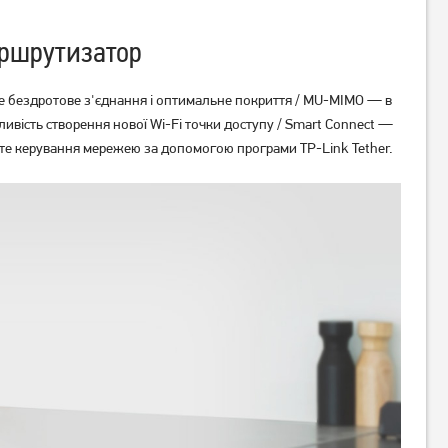
ршрутизатор
льне бездротове з'єднання і оптимальне покриття / MU-MIMO — в
ість створення нової Wi-Fi точки доступу / Smart Connect —
сте керування мережею за допомогою програми TP-Link Tether.
Маршрутизатор TP-Link
Маршрутизатор TP-Link TL-
Deco E4 (2-pack)
WR841N 2.4 ГГц
3 799
грн
1 049
грн
3 039
839
грн
грн