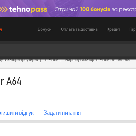
Бонуси
Оплата та доставка
Кредит
Гар
я
утизатори (роутери)
TP-Link
Маршрутизатор TP-Link Archer A64
r A64
лишити вiдгук
Задати питання