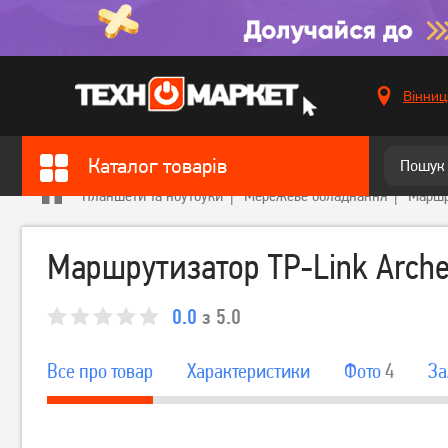
Вінниц
Каталог товарів
Планшети та ноутбуки
Мережеве обладнання
Маршр
Маршрутизатор TP-Link Arche
0.0
з 5.0
Все про товар
Характеристики
Фото
4
За