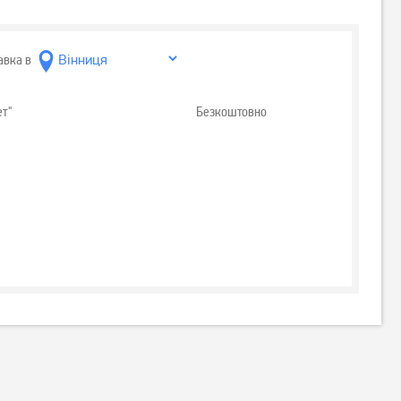
авка в
ет"
Безкоштовно