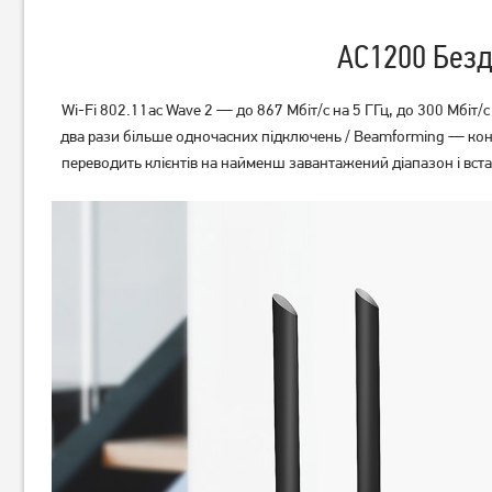
AC1200 Без
Wi-Fi 802.11ac Wave 2 — до 867 Мбіт/с на 5 ГГц, до 300 Мбіт/
два рази більше одночасних підключень / Beamforming — кон
переводить клієнтів на найменш завантажений діапазон і вст
Маршрутизатор TP-Link
Маршрутизатор Mercusys
Archer C54
MW301R
1 199
499
грн
грн