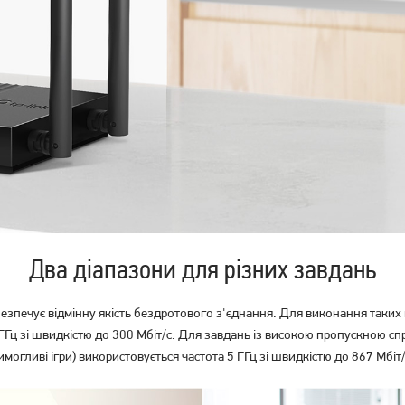
Маршрутизатор TP-Link TL-
Маршрутизатор TP-Link
WR820N, стаціонарний
Archer MR200, чорний
839
грн
4 449
грн
669
3 559
грн
грн
Два діапазони для різних завдань
езпечує відмінну якість бездротового з'єднання. Для виконання таких 
Гц зі швидкістю до 300 Мбіт/с. Для завдань із високою пропускною сп
имогливі ігри) використовується частота 5 ГГц зі швидкістю до 867 Мбіт/