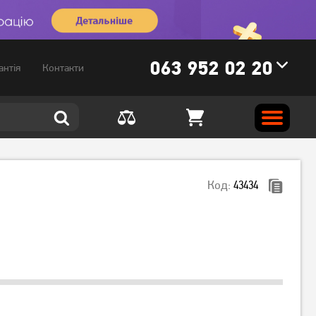
063 952 02 20
антія
Контакти
Код:
43434