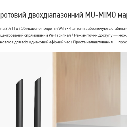
дротовий двохдіапазонний MU-MIMO ма
с на 2,4 ГГц / Збільшене покриття WiFi - 4 антени забезпечують стабі
центрований спрямований Wi-Fi сигнал / Режим точки доступу — можлив
ановлює для всіх однаковий ефірний час / Просте налаштування — про
Маршрутизатор TP-Link
Маршрутизатор TP-Link
Archer AX53
Archer AX12
2 499
1 849
грн
грн