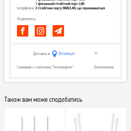
1 фіксований гігабітний порт LAN
Інтерфейси
3 гігабітних порту WAN/LAN, що перемикаються
Поділитись:
Доставка в
Самовивіз з магазину "Техномаркет"
Безкоштовно
Також вам може сподобатись