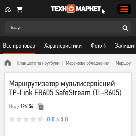
Все про товар
Характеристики
Фото
6
Залишит
Планшети та ноутбуки
Мережеве обладнання
Маршрутиз
Маршрутизатор мультисервісний
TP-Link ER605 SafeStream (TL-R605)
Код:
126154
0.0
з 5.0