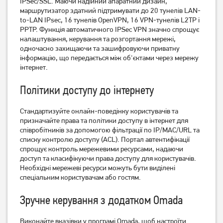
IPSec/SSL. Маючи надійний апаратний дизайн,
маршрутизатор здатний підтримувати до 20 тунелів LAN-
to-LAN IPsec, 16 тунелів OpenVPN, 16 VPN-тунелів L2TP і
PPTP. Функція автоматичного IPSec VPN значно спрощує
налаштування, керування та розгортання мережі,
одночасно захищаючи та зашифровуючи приватну
інформацію, що передається між об'єктами через мережу
інтернет.
Політики доступу до інтернету
Маршрутизатор TP-Link
Маршрутизатор TP-Link
Archer C54
Archer A64
Стандартизуйте онлайн-поведінку користувачів та
призначайте права та політики доступу в інтернет для
1 199
1 549
співробітників за допомогою фільтрації по IP/MAC/URL та
грн
грн
списку контролю доступу (ACL). Портал автентифікації
спрощує контроль мережевими ресурсами, надаючи
доступ та класифікуючи права доступу для користувачів.
Необхідні мережеві ресурси можуть бути виділені
спеціальним користувачам або гостям.
Зручне керування з додатком Omada
Виконайте вказівки у програмі Omada, щоб настроїти