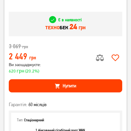
Є в наявності
24
грн
ТЕХНО
БЕК
3 069
грн
2 449
грн
Ви заощаджуєте:
грн
620
(20.2%)
Купити
Гарантія:
60 місяців
Тип
Стаціонарний
1 фіксований гігабітний порт WAN