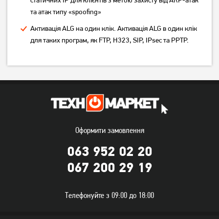
грн
грн
та атак типу «spoofing»
Активація ALG на один клік. Активація ALG в один клік
для таких програм, як FTP, H323, SIP, IPsec та PPTP.
Маршрутизатор TP-Link
Маршрутизатор TP-Link
TL-WR841N 2.4 ГГц
TL-WR845N, стаціонарний
Оформити замовлення
1 049
грн
1 069
грн
063 952 02 20
839
849
грн
грн
067 200 29 19
Телефонуйте з 09:00 до 18:00