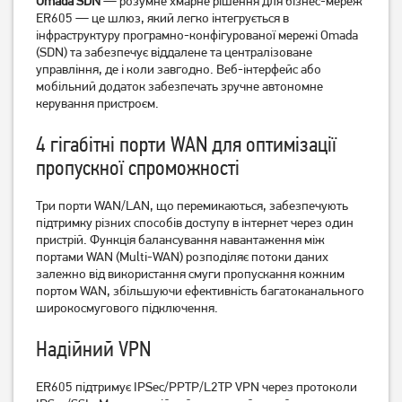
Omada SDN
— розумне хмарне рішення для бізнес-мереж
Маршрутизатор TP-Link
Маршрутизатор TP-Link
Archer C64
ER605 — це шлюз, який легко інтегрується в
TL-WR840N
інфраструктуру програмно-конфігурованої мережі Omada
(SDN) та забезпечує віддалене та централізоване
1 549
749
грн
грн
управління, де і коли завгодно. Веб-інтерфейс або
мобільний додаток забезпечать зручне автономне
керування пристроєм.
4 гігабітні порти WAN для оптимізації
пропускної спроможності
Три порти WAN/LAN, що перемикаються, забезпечують
підтримку різних способів доступу в інтернет через один
пристрій. Функція балансування навантаження між
портами WAN (Multi-WAN) розподіляє потоки даних
залежно від використання смуги пропускання кожним
Маршрутизатор TP-Link
Маршрутизатор TP-Link
портом WAN, збільшуючи ефективність багатоканального
TL-WR841N
Archer C50 V3
широкосмугового підключення.
Надійний VPN
799
1 349
грн
грн
ER605 підтримує IPSec/PPTP/L2TP VPN через протоколи