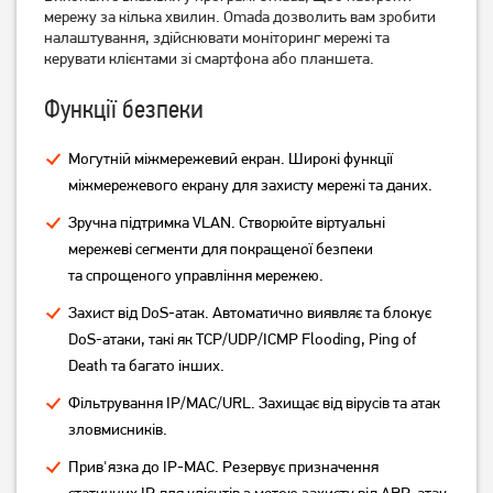
мережу за кілька хвилин. Omada дозволить вам зробити
налаштування, здійснювати моніторинг мережі та
керувати клієнтами зі смартфона або планшета.
Маршрутизатор Mercusys
Маршрутизатор TP-Link
MW301R
Archer AX53
Функції безпеки
499
2 499
грн
грн
Могутній міжмережевий екран. Широкі функції
міжмережевого екрану для захисту мережі та даних.
Зручна підтримка VLAN. Створюйте віртуальні
мережеві сегменти для покращеної безпеки
та спрощеного управління мережею.
Захист від DoS-атак. Автоматично виявляє та блокує
DoS-атаки, такі як TCP/UDP/ICMP Flooding, Ping of
Death та багато інших.
Фільтрування IP/MAC/URL. Захищає від вірусів та атак
Маршрутизатор TP-Link
Маршрутизатор TP-Link
зловмисників.
Archer AX12
Deco E4 (2-pack)
3 799
грн
Прив'язка до IP-MAC. Резервує призначення
1 849
3 039
статичних IP для клієнтів з метою захисту від ARP-атак