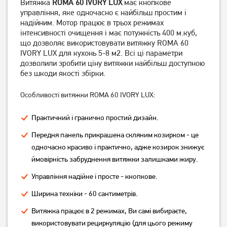
Витяжка
ROMA 60 IVORY LUX
має кнопкове
управління, яке одночасно є найбільш простим і
надійним. Мотор працює в трьох режимах
інтенсивності очищення і має потужність 400 м.куб,
що дозволяє використовувати витяжку ROMA 60
Витяжка похила Ventolux
Витяжка пласка Artel Art-
IVORY LUX для кухонь 5-8 м2. Всі ці параметри
MODENA 60 BK (700) PB
0960 Punto
дозволили зробити ціну витяжки найбільш доступною
3 999
грн
3 329
грн
без шкоди якості збірки.
3 869
3 179
грн
грн
Особливості витяжки ROMA 60 IVORY LUX:
Практичний і гранично простий дизайн.
Передня панель прикрашена скляним козирком - це
одночасно красиво і практично, адже козирок знижує
ймовірність забруднення витяжки залишками жиру.
Управління надійне і просте - кнопкове.
Ширина техніки - 60 сантиметрів.
Витяжка пласка Artel Art-
Витяжка пласка Artel ART
Витяжка працює в 2 режимах, Ви самі вибираєте,
0960 Punto Black
0960 PUNTO GREY
використовувати рециркуляцію (для цього режиму