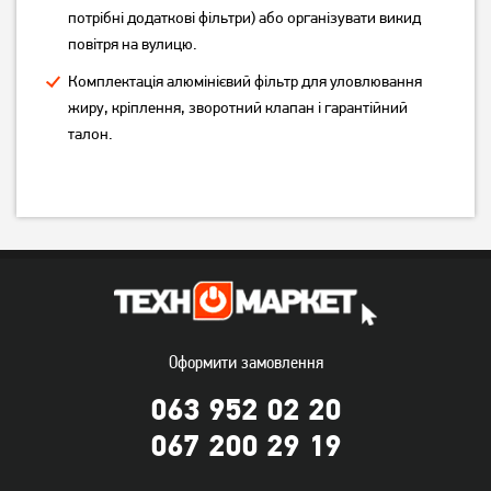
3 389
грн
потрібні додаткові фільтри) або організувати викид
3 209
грн
Немає в наявності
повітря на вулицю.
Комплектація алюмінієвий фільтр для уловлювання
жиру, кріплення, зворотний клапан і гарантійний
талон.
Витяжка телескопічна
Витяжка Best Chef Versus
Ventolux Garda 60 BK (700)
600 black 50 (1F364A2L8D)
LED
Оформити замовлення
3 259
5 199
грн
грн
063 952 02 20
067 200 29 19